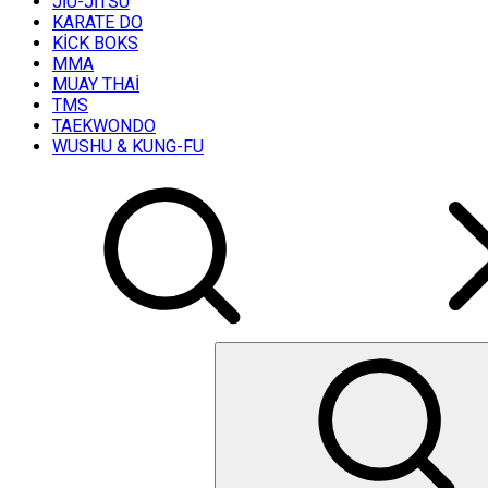
JİU-JİTSU
KARATE DO
KİCK BOKS
MMA
MUAY THAİ
TMS
TAEKWONDO
WUSHU & KUNG-FU