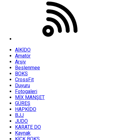
AİKİDO
Amatör
Arşiv
Beslenmee
BOKS
CrossFit
Duyuru
Fotogaleri
MİX MANŞET
GÜREŞ
HAPKİDO
BJJ
JUDO
KARATE DO
Kaynak
KİCK BOKS