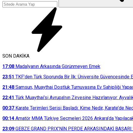
SON DAKİKA
17:08
Madalyanın Arkasında Görünmeyen Emek
23:51
TKF’den Türk Sporunda Bir İlk: Üniversite Güvencesinde E
21:48
Samsun, Muaythai Dostluk Turnuvasına Ev Sahipliği Yapa
22:41
Türk Muaythai’si Avrupa’nın Zirvesine Hazırlanıyor: Ayvalı
00:37
Karate Terimleri Serisi Başladı: Kime Nedir, Karate’de N
00:14
Amatör MMA Türkiye Seçmeleri 2026 Ankara’da Yapılaca
23:09
GEBZE GRAND PRIX’NİN PERDE ARKASINDAKİ BAŞARI: