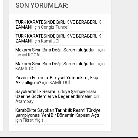
kavramlarını anlaşılır bir dille spor kamuoyuna
SON YORUMLAR:
aktarmayı amaçlayan...
TÜRK KARATESİNDE BİRLİK VE BERABERLİK
ZAMANI!
için
Cengiz Tuncel
TÜRK KARATESİNDE BİRLİK VE BERABERLİK
ZAMANI!
için
Kamil ÜCİ
Makamı Sınırı Bina Değil, Sorumluluğudur…
için
İsmail KOCAL
Makamı Sınırı Bina Değil, Sorumluluğudur…
için
KAMİL ÜCİ
Zirvenin Formülü: Bireysel Yetenek mi, Ekip
Akılsallığı mı?
için
KAMİL ÜCİ
Sayokan’ın İlk Resmî Türkiye Şampiyonası
Üzerine Gözlemler ve Değerlendirmeler
için
Atambay
Karabük’te Sayokan Tarihi: İlk Resmî Türkiye
Şampiyonası Yeni Bir Dönemin Kapısını Açtı
için
Fikret Yiğit