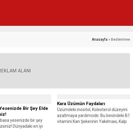
Anasayfa
»
Beslenmee
REKLAM ALANI
Kara Üzümün Faydaları
Yesenizde Bir Şey Elde
Üzümdeki inositol, Kolesterol düzeyini
iz!
azaltmaya yardımcıdır. Bu besindeki B1
a basa yesenizde bir şey
vitamini Kan Şekerinin Yakılması, Kalp
siniz! Dünyadaki en iyi
sağlığının...
olsanız da...