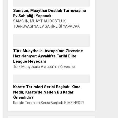
EĞİTSEL ANTRENÖRLÜK PROGRAMI
BAŞLIYOR… Muhammet K. GÜLŞEN –
Samsun, Muaythai Dostluk Turnuvasına
SİYAHKUŞAK Türkiye Karate Federasyonu ile
Ev Sahipliği Yapacak
Manisa Celal Bayar...
SAMSUN, MUAYTHAİ DOSTLUK
TURNUVASI’NA EV SAHİPLİĞİ YAPACAK
Haber: Muhammet K. GÜLŞEN Türkiye
Muaythai Federasyonu Samsun 2026 İl
Faaliyet Programı kapsamında düzenlenecek
Muaythai Dostluk Turnuvası, 5-9...
Türk Muaythai’si Avrupa’nın Zirvesine
Hazırlanıyor: Ayvalık’ta Tarihi Elite
League Heyecanı
Türk Muaythai’si Avrupa’nın Zirvesine
Hazırlanıyor: AYVALIK’TA TARİHİ ELITE
LEAGUE HEYECANI Haber: Muhammet K.
GÜLŞEN Türk Muaythai’si, uluslararası
Karate Terimleri Serisi Başladı: Kime
organizasyonlardaki yükselişini Avrupa’nın en
Nedir, Karate’de Neden Bu Kadar
prestijli organizasyonlarından biriyle
Önemlidir?
sürdürüyor....
Karate Terimleri Serisi Başladı: KİME NEDİR,
KARATE’DE NEDEN BU KADAR ÖNEMLİDİR?
Sensei Haluk ÖNER Karate eğitiminin temel