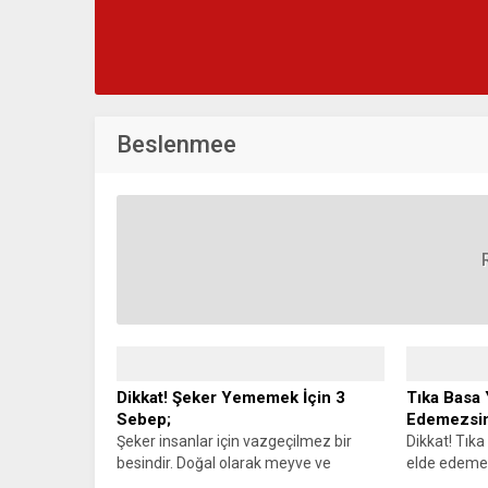
Beslenmee
Dikkat! Şeker Yememek İçin 3
Tıka Basa 
Sebep;
Edemezsin
Şeker insanlar için vazgeçilmez bir
Dikkat! Tık
besindir. Doğal olarak meyve ve
elde edemez
sebzelerde bulunan şekere aslında
fiziğe sahip 