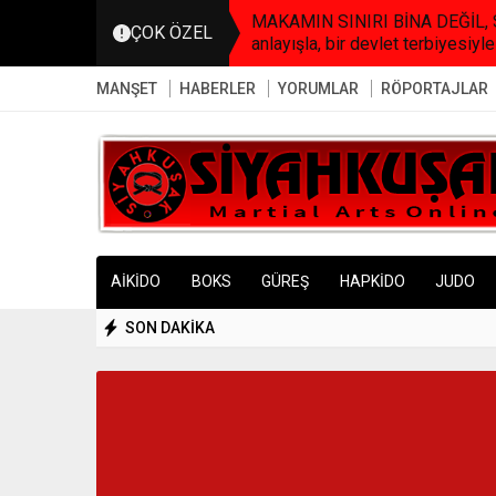
MAKAMIN SINIRI BİNA DEĞİL, SO
ÇOK ÖZEL
anlayışla, bir devlet terbiyesiyle
MANŞET
HABERLER
YORUMLAR
RÖPORTAJLAR
AİKİDO
BOKS
GÜREŞ
HAPKİDO
JUDO
SON DAKİKA