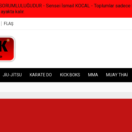
RUMLULUĞUDUR - Sensei İsmail KOCAL - Toplumlar sadece kanunl
 ayakta kalır.
FLAŞ
JİU-JİTSU
KARATE DO
KİCK BOKS
MMA
MUAY THAİ