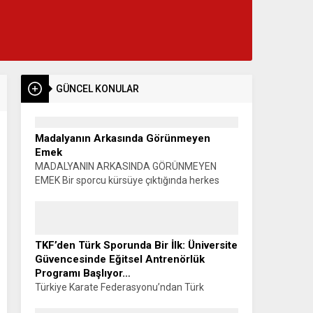
GÜNCEL KONULAR
Madalyanın Arkasında Görünmeyen
Emek
MADALYANIN ARKASINDA GÖRÜNMEYEN
EMEK Bir sporcu kürsüye çıktığında herkes
madalyayı görür. Alkışlar yükselir, fotoğraflar
çekilir, başarı konuşulur. Oysa o madalyanın
görünmeyen bir yüzü vardır. Sabahın...
TKF’den Türk Sporunda Bir İlk: Üniversite
Güvencesinde Eğitsel Antrenörlük
Programı Başlıyor…
Türkiye Karate Federasyonu’ndan Türk
Sporunda Bir İlk: ÜNİVERSİTE GÜVENCESİNDE