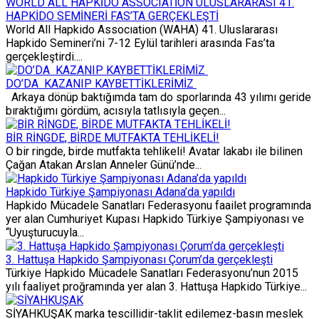
WORLD ALL HAPKİDO ASSOCIATİON ULUSLARARASI 41.
HAPKİDO SEMİNERİ FAS’TA GERÇEKLEŞTİ
World All Hapkido Assocıation (WAHA) 41. Uluslararası
Hapkido Semineri’ni 7-12 Eylül tarihleri arasında Fas’ta
gerçekleştirdi....
DO’DA KAZANIP KAYBETTİKLERİMİZ
Arkaya dönüp baktığımda tam do sporlarında 43 yılımı geride
bıraktığımı gördüm, acısıyla tatlısıyla geçen...
BİR RİNGDE, BİRDE MUTFAKTA TEHLİKELİ!
O bir ringde, birde mutfakta tehlikeli! Avatar lakabı ile bilinen
Çağan Atakan Arslan Anneler Günü’nde...
Hapkido Türkiye Şampiyonası Adana’da yapıldı
Hapkido Mücadele Sanatları Federasyonu faailet programında
yer alan Cumhuriyet Kupası Hapkido Türkiye Şampiyonası ve
“Uyuşturucuyla...
3. Hattuşa Hapkido Şampiyonası Çorum’da gerçekleşti
Türkiye Hapkido Mücadele Sanatları Federasyonu’nun 2015
yılı faaliyet proğramında yer alan 3. Hattuşa Hapkido Türkiye...
SİYAHKUŞAK marka tescillidir-taklit edilemez-basın meslek