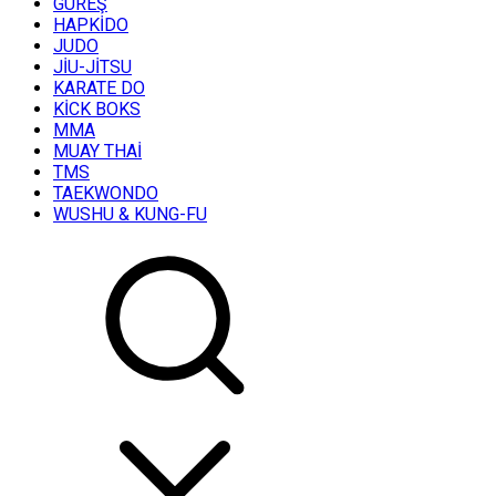
GÜREŞ
HAPKİDO
JUDO
JİU-JİTSU
KARATE DO
KİCK BOKS
MMA
MUAY THAİ
TMS
TAEKWONDO
WUSHU & KUNG-FU