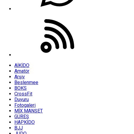
AİKİDO
Amatör
Arşiv
Beslenmee
BOKS
CrossFit
Duyuru
Fotogaleri
MİX MANŞET
GÜREŞ
HAPKİDO
BJJ
JUDO