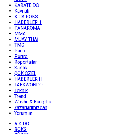
KARATE DO
Kaynak
KİCK BOKS
HABERLER 1
PANAROMA
MMA
MUAY THAİ
TMS
Pano
Portre
Röportajlar
Sağlık
ÇOK ÖZEL
HABERLER II
TAEKWONDO
Teknik
Trend
Wushu & Kung-Fu
Yazarlarımızdan
Yorumlar
AİKİDO
BOKS