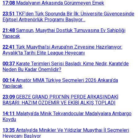
17:08
Madalyanın Arkasında Görünmeyen Emek
23:51
TKF’den Türk Sporunda Bir İlk: Üniversite Güvencesinde
Eğitsel Antrenörlük Programı Başlıyor…
21:48
Samsun, Muaythai Dostluk Turnuvasına Ev Sahipliği
Yapacak
22:41
Türk Muaythai’si Avrupa’nın Zirvesine Hazırlanıyor:
Ayvalık’ta Tarihi Elite League Heyecanı
00:37
Karate Terimleri Serisi Başladı: Kime Nedir, Karate’de
Neden Bu Kadar Önemlidir?
00:14
Amatör MMA Türkiye Seçmeleri 2026 Ankara’da
Yapılacak
23:09
GEBZE GRAND PRIX’NİN PERDE ARKASINDAKİ
BAŞARI: HAZIM ÖZDEMİR VE EKİBİ ALKIŞ TOPLADI
14:11
Malatya’da Minik Tekvandocular Madalyalara Ambargo
Koydu
13:35
Antalya’da Minikler Ve Yıldızlar Muaythai İl Seçmeleri
Heyecanı Başlıyor