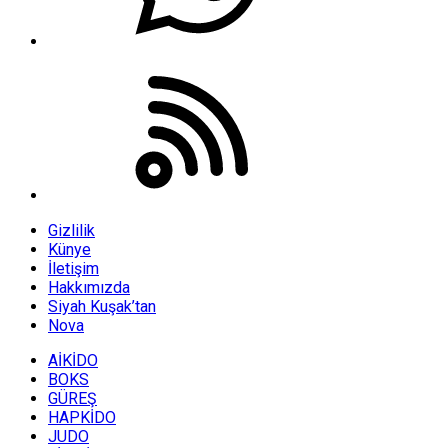
Gizlilik
Künye
İletişim
Hakkımızda
Siyah Kuşak’tan
Nova
AİKİDO
BOKS
GÜREŞ
HAPKİDO
JUDO