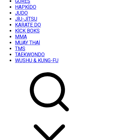
GÜREŞ
HAPKİDO
JUDO
JİU-JİTSU
KARATE DO
KİCK BOKS
MMA
MUAY THAİ
TMS
TAEKWONDO
WUSHU & KUNG-FU