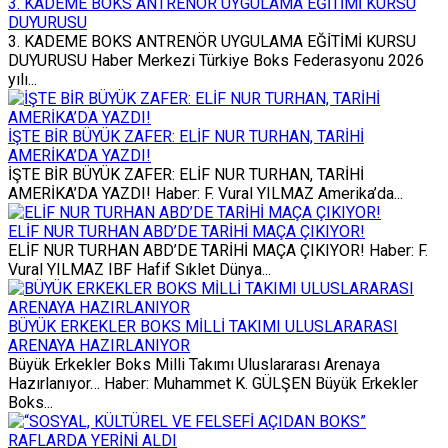
3. KADEME BOKS ANTRENÖR UYGULAMA EĞİTİMİ KURSU
DUYURUSU
3. KADEME BOKS ANTRENÖR UYGULAMA EĞİTİMİ KURSU
DUYURUSU Haber Merkezi Türkiye Boks Federasyonu 2026
yılı...
İŞTE BİR BÜYÜK ZAFER: ELİF NUR TURHAN, TARİHİ
AMERİKA’DA YAZDI!
İŞTE BİR BÜYÜK ZAFER: ELİF NUR TURHAN, TARİHİ
AMERİKA’DA YAZDI! Haber: F. Vural YILMAZ Amerika’da...
ELİF NUR TURHAN ABD’DE TARİHİ MAÇA ÇIKIYOR!
ELİF NUR TURHAN ABD’DE TARİHİ MAÇA ÇIKIYOR! Haber: F.
Vural YILMAZ IBF Hafif Sıklet Dünya...
BÜYÜK ERKEKLER BOKS MİLLİ TAKIMI ULUSLARARASI
ARENAYA HAZIRLANIYOR
Büyük Erkekler Boks Milli Takımı Uluslararası Arenaya
Hazırlanıyor… Haber: Muhammet K. GÜLŞEN Büyük Erkekler
Boks...