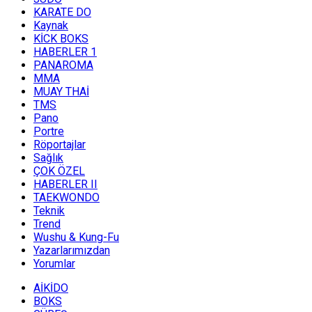
KARATE DO
Kaynak
KİCK BOKS
HABERLER 1
PANAROMA
MMA
MUAY THAİ
TMS
Pano
Portre
Röportajlar
Sağlık
ÇOK ÖZEL
HABERLER II
TAEKWONDO
Teknik
Trend
Wushu & Kung-Fu
Yazarlarımızdan
Yorumlar
AİKİDO
BOKS