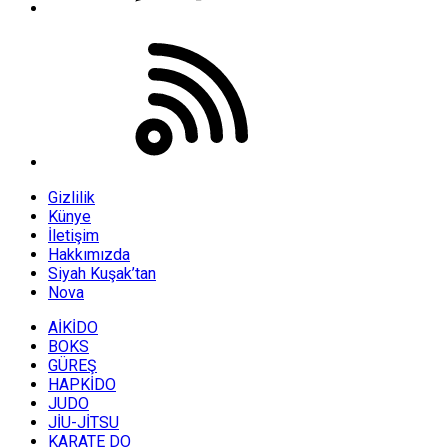
Gizlilik
Künye
İletişim
Hakkımızda
Siyah Kuşak’tan
Nova
AİKİDO
BOKS
GÜREŞ
HAPKİDO
JUDO
JİU-JİTSU
KARATE DO