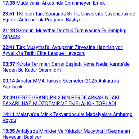
17:08
Madalyanın Arkasında Görünmeyen Emek
23:51
TKF’den Türk Sporunda Bir İlk: Üniversite Güvencesinde
Eğitsel Antrenörlük Programı Başlıyor…
21:48
Samsun, Muaythai Dostluk Turnuvasına Ev Sahipliği
Yapacak
22:41
Türk Muaythai’si Avrupa’nın Zirvesine Hazırlanıyor:
Ayvalık’ta Tarihi Elite League Heyecanı
00:37
Karate Terimleri Serisi Başladı: Kime Nedir, Karate’de
Neden Bu Kadar Önemlidir?
00:14
Amatör MMA Türkiye Seçmeleri 2026 Ankara’da
Yapılacak
23:09
GEBZE GRAND PRIX’NİN PERDE ARKASINDAKİ
BAŞARI: HAZIM ÖZDEMİR VE EKİBİ ALKIŞ TOPLADI
14:11
Malatya’da Minik Tekvandocular Madalyalara Ambargo
Koydu
13:35
Antalya’da Minikler Ve Yıldızlar Muaythai İl Seçmeleri
Heyecanı Başlıyor