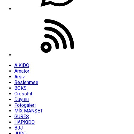
AİKİDO
Amatör
Arşiv
Beslenmee
BOKS
CrossFit
Duyuru
Fotogaleri
MİX MANŞET
GÜREŞ
HAPKİDO
BJJ
JUDO