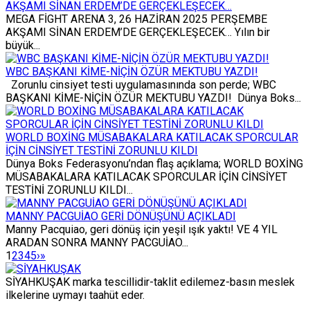
AKŞAMI SİNAN ERDEM’DE GERÇEKLEŞECEK…
MEGA FİGHT ARENA 3, 26 HAZİRAN 2025 PERŞEMBE
AKŞAMI SİNAN ERDEM’DE GERÇEKLEŞECEK… Yılın bir
büyük...
WBC BAŞKANI KİME-NİÇİN ÖZÜR MEKTUBU YAZDI!
Zorunlu cinsiyet testi uygulamasınında son perde; WBC
BAŞKANI KİME-NİÇİN ÖZÜR MEKTUBU YAZDI! Dünya Boks...
WORLD BOXİNG MÜSABAKALARA KATILACAK SPORCULAR
İÇİN CİNSİYET TESTİNİ ZORUNLU KILDI
Dünya Boks Federasyonu’ndan flaş açıklama; WORLD BOXİNG
MÜSABAKALARA KATILACAK SPORCULAR İÇİN CİNSİYET
TESTİNİ ZORUNLU KILDI...
MANNY PACGUİAO GERİ DÖNÜŞÜNÜ AÇIKLADI
Manny Pacquiao, geri dönüş için yeşil ışık yaktı! VE 4 YIL
ARADAN SONRA MANNY PACGUİAO...
1
2
3
4
5
›
»
SİYAHKUŞAK marka tescillidir-taklit edilemez-basın meslek
ilkelerine uymayı taahüt eder.