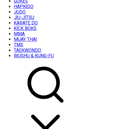
GÜREŞ
HAPKİDO
JUDO
JİU-JİTSU
KARATE DO
KİCK BOKS
MMA
MUAY THAİ
TMS
TAEKWONDO
WUSHU & KUNG-FU