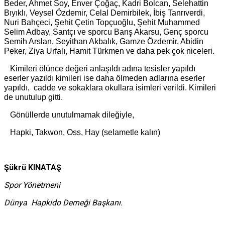
Beder, Ahmet Soy, Enver Çoğaç, Kadri Bolcan, Selehattin
Bıyıklı, Veysel Özdemir, Celal Demirbilek, İbiş Tanrıverdi,
Nuri Bahçeci, Şehit Çetin Topçuoğlu, Şehit Muhammed
Selim Adbay, Santçı ve sporcu Barış Akarsu, Genç sporcu
Semih Arslan, Seyithan Akbalık, Gamze Özdemir, Abidin
Peker, Ziya Urfalı, Hamit Türkmen ve daha pek çok niceleri.
Kimileri ölünce değeri anlaşıldı adına tesisler yapıldı
eserler yazıldı kimileri ise daha ölmeden adlarına eserler
yapıldı, cadde ve sokaklara okullara isimleri verildi. Kimileri
de unutulup gitti.
Gönüllerde unutulmamak dileğiyle,
Hapki, Takwon, Oss, Hay (selametle kalın)
Şükrü KINATAŞ
Spor Yönetmeni
Dünya Hapkido Derneği Başkanı.