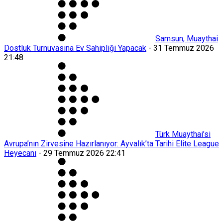
Samsun, Muaythai
Dostluk Turnuvasına Ev Sahipliği Yapacak
-
31 Temmuz 2026
21:48
Türk Muaythai’si
Avrupa’nın Zirvesine Hazırlanıyor: Ayvalık’ta Tarihi Elite League
Heyecanı
-
29 Temmuz 2026 22:41