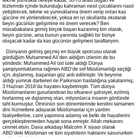
tekme yumrukla nereye kadar, 50-70 arası doğan ve
bizlerinde içinde bulunduğu kahraman nesil çocuklarını nasıl
yetiştirecek, tekme ve yumruklarına önem verip onları kas
gücüne mi yönlendirecek, yoksa en iyi okullarda okutarak
beyin gücünün gelişimine mi önem verecek? Ben
müsabakalara girmiş birçok başarı kazanmış biri olarak,
beyin gücüne, ama bunun yanında sağlıklı bir bünye
oluşacak kadar da kas gücünün gelişmesi taraftarıyım.
Dünyanın gelmiş geçmiş en büyük sporcusu olarak
gördüğüm Muhammed Ali’den aldığım izlenim de bu
yöndedir. Muhammed Ali üst üste aldığı Dünya
şampiyonluklarına rağmen ABD’de sırf Müslümanlığı seçtiği
için, dışlanmış, başarıları göz ardı edilmiştir. Ve beynine
aldığı yumruk darbeleri ile Parkinson hastalığına yakalanmış,
3 Haziran 2016’da hayatını kaybetmiştir. Tüm dünya
Müslümanlarını gururlandıran bu efsanevi şahsiyet, ezilmiş
horlanmış ve dışlanmış olan, milyonlarca insanın gönlünde
taht kurmuştur. Ömrünün son dönemlerinde kendini tamamen
dini hizmetlere adayarak Müslümanlar için yardım
faaliyetlerine, cami yapımına adamış ve belki de hayallerini
gerçekleştiremeden hayatı sona ermiştir. Allah mekanını
cennet etsin. Dava arkadaşı Malcolm X siyasi olarak
ABD’deki Müslüman ve tüm siyahilerin haklarını savunurken