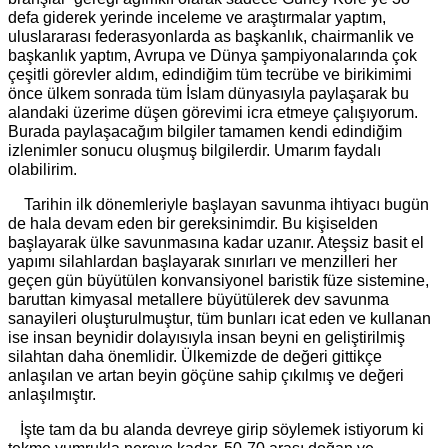
defa giderek yerinde inceleme ve araştırmalar yaptım,
uluslararası federasyonlarda as başkanlık, chairmanlik ve
başkanlık yaptım, Avrupa ve Dünya şampiyonalarında çok
çeşitli görevler aldım, edindiğim tüm tecrübe ve birikimimi
önce ülkem sonrada tüm İslam dünyasıyla paylaşarak bu
alandaki üzerime düşen görevimi icra etmeye çalışıyorum.
Burada paylaşacağım bilgiler tamamen kendi edindiğim
izlenimler sonucu oluşmuş bilgilerdir. Umarım faydalı
olabilirim.
Tarihin ilk dönemleriyle başlayan savunma ihtiyacı bugün
de hala devam eden bir gereksinimdir. Bu kişiselden
başlayarak ülke savunmasına kadar uzanır. Ateşsiz basit el
yapımı silahlardan başlayarak sınırları ve menzilleri her
geçen gün büyütülen konvansiyonel baristik füze sistemine,
baruttan kimyasal metallere büyütülerek dev savunma
sanayileri oluşturulmuştur, tüm bunları icat eden ve kullanan
ise insan beynidir dolayısıyla insan beyni en geliştirilmiş
silahtan daha önemlidir. Ülkemizde de değeri gittikçe
anlaşılan ve artan beyin göçüne sahip çıkılmış ve değeri
anlaşılmıştır.
İşte tam da bu alanda devreye girip söylemek istiyorum ki