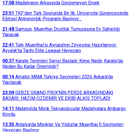
17:08
Madalyanın Arkasında Görünmeyen Emek
23:51
TKF’den Türk Sporunda Bir İlk: Üniversite Güvencesinde
Eğitsel Antrenörlük Programı Başlıyor…
21:48
Samsun, Muaythai Dostluk Turnuvasına Ev Sahipliği
Yapacak
22:41
Türk Muaythai’si Avrupa’nın Zirvesine Hazırlanıyor:
Ayvalık’ta Tarihi Elite League Heyecanı
00:37
Karate Terimleri Serisi Başladı: Kime Nedir, Karate’de
Neden Bu Kadar Önemlidir?
00:14
Amatör MMA Türkiye Seçmeleri 2026 Ankara’da
Yapılacak
23:09
GEBZE GRAND PRIX’NİN PERDE ARKASINDAKİ
BAŞARI: HAZIM ÖZDEMİR VE EKİBİ ALKIŞ TOPLADI
14:11
Malatya’da Minik Tekvandocular Madalyalara Ambargo
Koydu
13:35
Antalya’da Minikler Ve Yıldızlar Muaythai İl Seçmeleri
Heyecanı Başlıyor