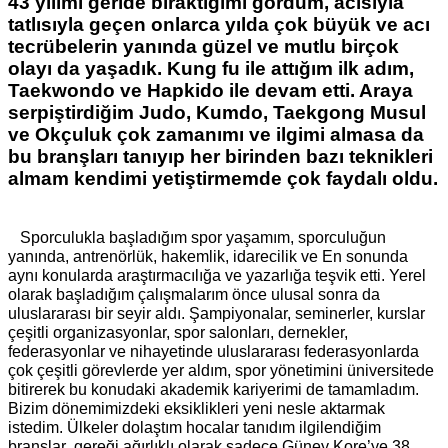
43 yılımı geride bıraktığımı gördüm, acısıyla
tatlısıyla geçen onlarca yılda çok büyük ve acı
tecrübelerin yanında güzel ve mutlu birçok
olayı da yaşadık. Kung fu ile attığım ilk adım,
Taekwondo ve Hapkido ile devam etti. Araya
serpiştirdiğim Judo, Kumdo, Taekgong Musul
ve Okçuluk çok zamanımı ve ilgimi almasa da
bu branşları tanıyıp her birinden bazı teknikleri
almam kendimi yetiştirmemde çok faydalı oldu.
Sporculukla başladığım spor yaşamım, sporculuğun
yanında, antrenörlük, hakemlik, idarecilik ve En sonunda
aynı konularda araştırmacılığa ve yazarlığa teşvik etti. Yerel
olarak başladığım çalışmalarım önce ulusal sonra da
uluslararası bir seyir aldı. Şampiyonalar, seminerler, kurslar
çeşitli organizasyonlar, spor salonları, dernekler,
federasyonlar ve nihayetinde uluslararası federasyonlarda
çok çeşitli görevlerde yer aldım, spor yönetimini üniversitede
bitirerek bu konudaki akademik kariyerimi de tamamladım.
Bizim dönemimizdeki eksiklikleri yeni nesle aktarmak
istedim. Ülkeler dolaştım hocalar tanıdım ilgilendiğim
branşlar gereği ağırlıklı olarak sadece Güney Kore’ye 38