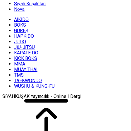
Siyah Kuşak’tan
Nova
AİKİDO
BOKS
GÜREŞ
HAPKİDO
JUDO
JİU-JİTSU
KARATE DO
KİCK BOKS
MMA
MUAY THAİ
TMS
TAEKWONDO
WUSHU & KUNG-FU
SİYAHKUŞAK Yayıncılık - Online I Dergi