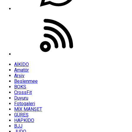
AİKİDO
Amatör
Arşiv
Beslenmee
BOKS
CrossFit
Duyuru
Fotogaleri
MİX MANŞET
GÜREŞ
HAPKİDO
BJJ
JUDO