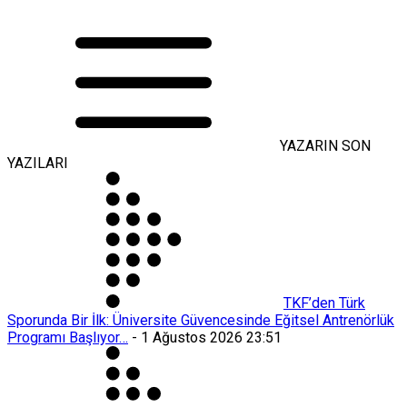
YAZARIN SON
YAZILARI
TKF’den Türk
Sporunda Bir İlk: Üniversite Güvencesinde Eğitsel Antrenörlük
Programı Başlıyor…
-
1 Ağustos 2026 23:51