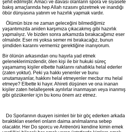
şehit edilmiştir. Amacı ve davası olanların spora ve siyasete
bakış amaçlarında hep Allah rızasını gözetmek ve inandığı
öbür dünyasına yatırım ve hazırlık yapmak vardır.
Ölümün bize ne zaman geleceğini bilmediğimiz
yaşantımızda aniden karşımıza çıkacakmış gibi hazırlık
yapmalıyız. Ve bizden sonra arkamızda bırakacağımız eser
olmalıdır. Eser mi yoksa semer mi bırakacağız, bunun
şimdiden kararını vermemiz gerektiğine inanıyorum.
Bir ölünün arkasından onu hayırla yad etmek
geleneklerimizdendir, ölen kişi ile bir hukuki süreç
yaşamamış kişiler elbette haklarını rahatlıkla helal ederler
(zaten yoktur). Peki ya hakkı yenenler ve bunu
unutamayanlar, hakkını helal etmeyenler mecbur mu helal
etmeye? Elbette ki hayır. Ahireti düşünen ve ona inanan
kişiler zaten helalleşerek ayrılırlar inanmayan veya inanmış
gibi gözükenler için bu konu önem arz etmez.
Do Sporlarının duayen isimleri bir bir göç ederken arkada
bıraktıkları eserleri onların daima anılmalarına sebep
olacaktır. Her Do sporcu ve Antrenörü kendine kimin
emek