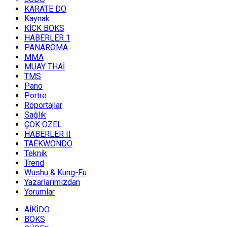
KARATE DO
Kaynak
KİCK BOKS
HABERLER 1
PANAROMA
MMA
MUAY THAİ
TMS
Pano
Portre
Röportajlar
Sağlık
ÇOK ÖZEL
HABERLER II
TAEKWONDO
Teknik
Trend
Wushu & Kung-Fu
Yazarlarımızdan
Yorumlar
AİKİDO
BOKS