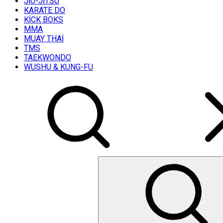
JİU-JİTSU
KARATE DO
KİCK BOKS
MMA
MUAY THAİ
TMS
TAEKWONDO
WUSHU & KUNG-FU