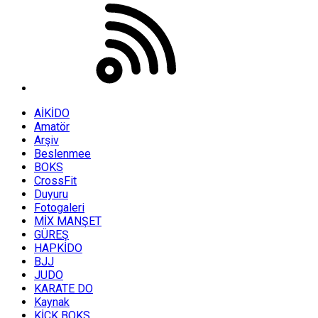
AİKİDO
Amatör
Arşiv
Beslenmee
BOKS
CrossFit
Duyuru
Fotogaleri
MİX MANŞET
GÜREŞ
HAPKİDO
BJJ
JUDO
KARATE DO
Kaynak
KİCK BOKS