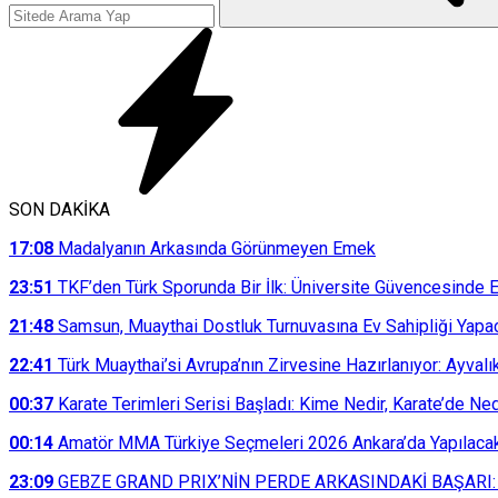
SON DAKİKA
17:08
Madalyanın Arkasında Görünmeyen Emek
23:51
TKF’den Türk Sporunda Bir İlk: Üniversite Güvencesinde E
21:48
Samsun, Muaythai Dostluk Turnuvasına Ev Sahipliği Yapa
22:41
Türk Muaythai’si Avrupa’nın Zirvesine Hazırlanıyor: Ayvalı
00:37
Karate Terimleri Serisi Başladı: Kime Nedir, Karate’de N
00:14
Amatör MMA Türkiye Seçmeleri 2026 Ankara’da Yapılaca
23:09
GEBZE GRAND PRIX’NİN PERDE ARKASINDAKİ BAŞARI: