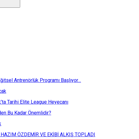
ğitsel Antrenörlük Programı Başlıyor…
cak
k’ta Tarihi Elite League Heyecanı
eden Bu Kadar Önemlidir?
k
 HAZIM ÖZDEMİR VE EKİBİ ALKIŞ TOPLADI