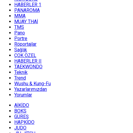
HABERLER 1
PANAROMA
MMA
MUAY THAİ
TMS
Pano
Portre
Röportajlar
Sağlık
ÇOK ÖZEL
HABERLER II
TAEKWONDO
Teknik
Trend
Wushu & Kung-Fu
Yazarlarımızdan
Yorumlar
AİKİDO
BOKS
GÜREŞ
HAPKİDO
JUDO