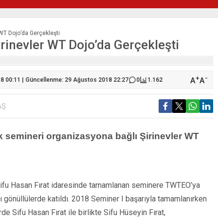
WT Dojo’da Gerçekleşti
rinevler WT Dojo’da Gerçekleşti
+
-
A
A
8 00:11 | Güncellenme: 29 Ağustos 2018 22:27
0
1.162
AŞ
lk semineri organizasyona bağlı Şirinevler WT
ifu Hasan Fırat idaresinde tamamlanan seminere TWTEO’ya
zı gönüllülerde katıldı. 2018 Seminer I başarıyla tamamlanırken
e Sifu Hasan Fırat ile birlikte Sifu Hüseyin Fırat,