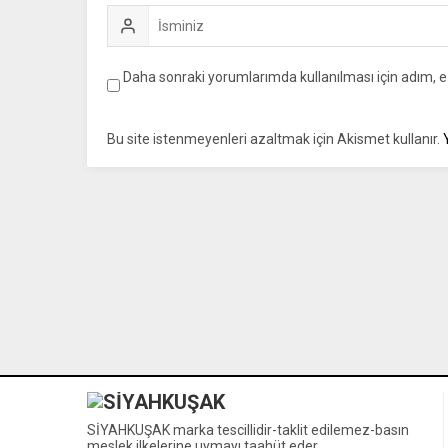
Daha sonraki yorumlarımda kullanılması için adım, e
Bu site istenmeyenleri azaltmak için Akismet kullanır.
SİYAHKUŞAK marka tescillidir-taklit edilemez-basın
meslek ilkelerine uymayı taahüt eder.