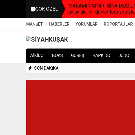
MAKAMIN SINIRI BİNA DEĞİL, SO
ÇOK ÖZEL
anlayışla, bir devlet terbiyesiyle
MANŞET
HABERLER
YORUMLAR
RÖPORTAJLAR
AİKİDO
BOKS
GÜREŞ
HAPKİDO
JUDO
SON DAKİKA