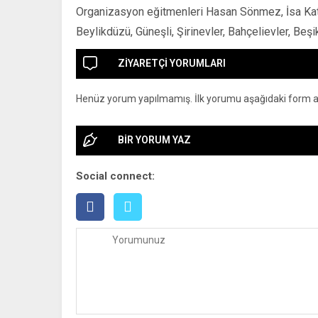
Organizasyon eğitmenleri Hasan Sönmez, İsa Katı
Beylikdüzü, Güneşli, Şirinevler, Bahçelievler, Beşik
ZİYARETÇİ YORUMLARI
Henüz yorum yapılmamış. İlk yorumu aşağıdaki form arac
BİR YORUM YAZ
Social connect: