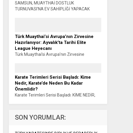
SAMSUN, MUAYTHAİ DOSTLUK
TURNUVASI’NA EV SAHİPLİĞİ YAPACAK
Haber: Muhammet K. GÜLŞEN Türkiye
Muaythai Federasyonu Samsun 2026 İl
Faaliyet Programı kapsamında düzenlenecek
Muaythai Dostluk Turnuvası, 5-9...
Türk Muaythai’si Avrupa’nın Zirvesine
Hazırlanıyor: Ayvalık’ta Tarihi Elite
League Heyecanı
Türk Muaythai’si Avrupa’nın Zirvesine
Hazırlanıyor: AYVALIK’TA TARİHİ ELITE
LEAGUE HEYECANI Haber: Muhammet K.
GÜLŞEN Türk Muaythai’si, uluslararası
Karate Terimleri Serisi Başladı: Kime
organizasyonlardaki yükselişini Avrupa’nın en
Nedir, Karate’de Neden Bu Kadar
prestijli organizasyonlarından biriyle
Önemlidir?
sürdürüyor....
Karate Terimleri Serisi Başladı: KİME NEDİR,
KARATE’DE NEDEN BU KADAR ÖNEMLİDİR?
Sensei Haluk ÖNER Karate eğitiminin temel
kavramlarını anlaşılır bir dille spor kamuoyuna
SON YORUMLAR:
aktarmayı amaçlayan...