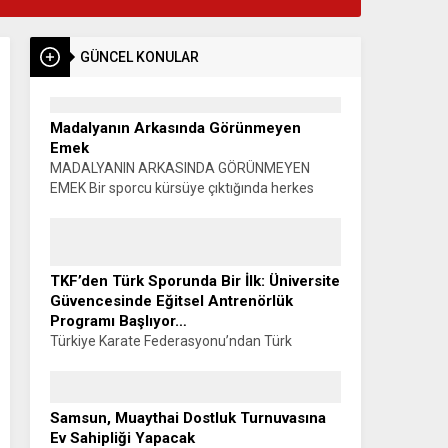
GÜNCEL KONULAR
Madalyanın Arkasında Görünmeyen
Emek
MADALYANIN ARKASINDA GÖRÜNMEYEN
EMEK Bir sporcu kürsüye çıktığında herkes
madalyayı görür. Alkışlar yükselir, fotoğraflar
çekilir, başarı konuşulur. Oysa o madalyanın
görünmeyen bir yüzü vardır. Sabahın...
TKF’den Türk Sporunda Bir İlk: Üniversite
Güvencesinde Eğitsel Antrenörlük
Programı Başlıyor…
Türkiye Karate Federasyonu’ndan Türk
Sporunda Bir İlk: ÜNİVERSİTE GÜVENCESİNDE
EĞİTSEL ANTRENÖRLÜK PROGRAMI
BAŞLIYOR… Muhammet K. GÜLŞEN –
Samsun, Muaythai Dostluk Turnuvasına
SİYAHKUŞAK Türkiye Karate Federasyonu ile
Ev Sahipliği Yapacak
Manisa Celal Bayar...