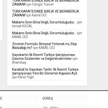
TÜRK KARATESİNDE BİRLİK VE BERABERLİK
ZAMANI!
için
Cengiz Tuncel
TÜRK KARATESİNDE BİRLİK VE BERABERLİK
ZAMANI!
için
Kamil ÜCİ
Makamı Sınırı Bina Değil, Sorumluluğudur…
için
İsmail KOCAL
Makamı Sınırı Bina Değil, Sorumluluğudur…
için
KAMİL ÜCİ
Zirvenin Formülü: Bireysel Yetenek mi, Ekip
Akılsallığı mı?
için
KAMİL ÜCİ
Sayokan’ın İlk Resmî Türkiye Şampiyonası
Üzerine Gözlemler ve Değerlendirmeler
için
Atambay
Karabük’te Sayokan Tarihi: İlk Resmî Türkiye
Şampiyonası Yeni Bir Dönemin Kapısını Açtı
için
Fikret Yiğit
KS
GÜREŞ