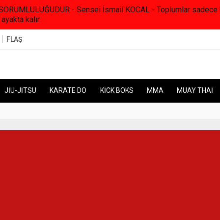
RUMLULUĞUDUR - Sensei İsmail KOCAL - Toplumlar sadece kanunl
 ayakta kalır.
FLAŞ
JİU-JİTSU
KARATE DO
KİCK BOKS
MMA
MUAY THAİ