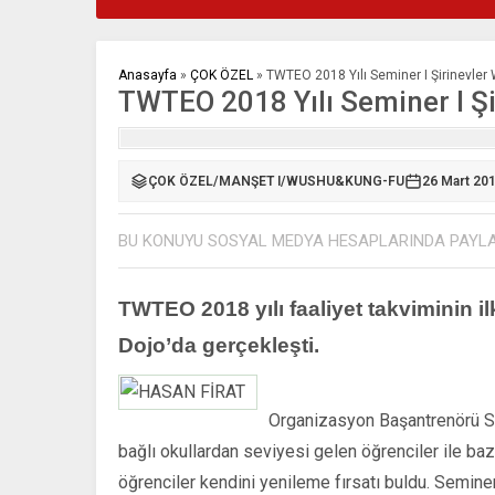
Anasayfa
»
ÇOK ÖZEL
»
TWTEO 2018 Yılı Seminer I Şirinevler 
TWTEO 2018 Yılı Seminer I Şi
ÇOK ÖZEL
/
MANŞET I
/
WUSHU&KUNG-FU
26 Mart 201
BU KONUYU SOSYAL MEDYA HESAPLARINDA PAYL
TWTEO 2018 yılı faaliyet takviminin i
Dojo’da gerçekleşti.
*
Organizasyon Başantrenörü S
bağlı okullardan seviyesi gelen öğrenciler ile ba
öğrenciler kendini yenileme fırsatı buldu. Seminerd