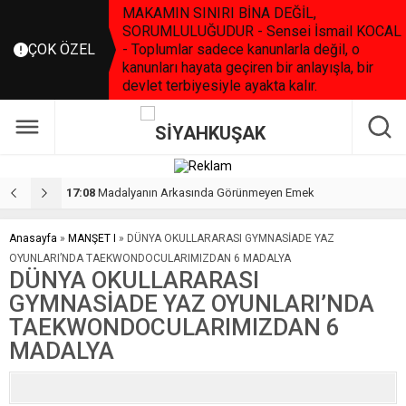
MAKAMIN SINIRI BİNA DEĞİL,
SORUMLULUĞUDUR - Sensei İsmail KOCAL
ÇOK ÖZEL
- Toplumlar sadece kanunlarla değil, o
kanunları hayata geçiren bir anlayışla, bir
devlet terbiyesiyle ayakta kalır.
17:08
Madalyanın Arkasında Görünmeyen Emek
2
Anasayfa
»
MANŞET I
»
DÜNYA OKULLARARASI GYMNASİADE YAZ
OYUNLARI’NDA TAEKWONDOCULARIMIZDAN 6 MADALYA
DÜNYA OKULLARARASI
GYMNASİADE YAZ OYUNLARI’NDA
TAEKWONDOCULARIMIZDAN 6
MADALYA