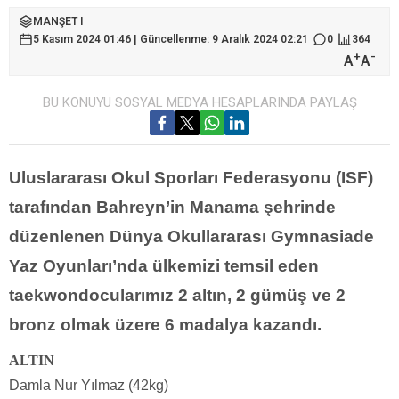
MANŞET I
5 Kasım 2024 01:46 | Güncellenme: 9 Aralık 2024 02:21
0
364
+
-
A
A
BU KONUYU SOSYAL MEDYA HESAPLARINDA PAYLAŞ
Uluslararası Okul Sporları Federasyonu (ISF)
tarafından Bahreyn’in Manama şehrinde
düzenlenen Dünya Okullararası Gymnasiade
Yaz Oyunları’nda ülkemizi temsil eden
taekwondocularımız 2 altın, 2 gümüş ve 2
bronz olmak üzere 6 madalya kazandı.
ALTIN
Damla Nur Yılmaz (42kg)