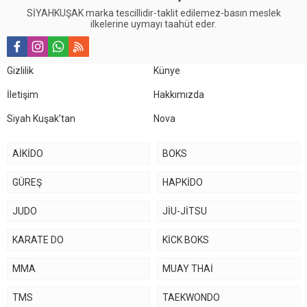
SİYAHKUŞAK marka tescillidir-taklit edilemez-basın meslek
ilkelerine uymayı taahüt eder.
Gizlilik
Künye
İletişim
Hakkımızda
Siyah Kuşak’tan
Nova
AİKİDO
BOKS
GÜREŞ
HAPKİDO
JUDO
JİU-JİTSU
KARATE DO
KİCK BOKS
MMA
MUAY THAİ
TMS
TAEKWONDO