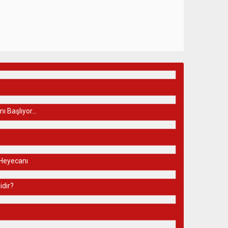
mı Başlıyor…
 Heyecanı
idir?