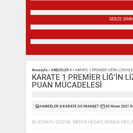
GEBZE GRAN
Anasayfa
»
HABERLER II
»
KARATE 1 PREMİER LİĞ’İN LİZBON
KARATE 1 PREMİER LİĞ’İN 
PUAN MÜCADELESİ
HABERLER II
/
KARATE DO
/
MANŞET I
30 Nisan 2021 0
BU KONUYU SOSYAL MEDYA HESAPLARINDA PAYL