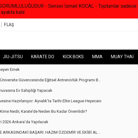
RUMLULUĞUDUR - Sensei İsmail KOCAL - Toplumlar sadece kanunl
 ayakta kalır.
FLAŞ
JİU-JİTSU
KARATE DO
KİCK BOKS
MMA
MUAY THAİ
meyen Emek
iversite Güvencesinde Eğitsel Antrenörlük Programı Başlıyor…
uvasına Ev Sahipliği Yapacak
vesine Hazırlanıyor: Ayvalık’ta Tarihi Elite League Heyecanı
ı: Kime Nedir, Karate’de Neden Bu Kadar Önemlidir?
 2026 Ankara’da Yapılacak
KASINDAKİ BAŞARI: HAZIM ÖZDEMİR VE EKİBİ ALKIŞ TOPLADI