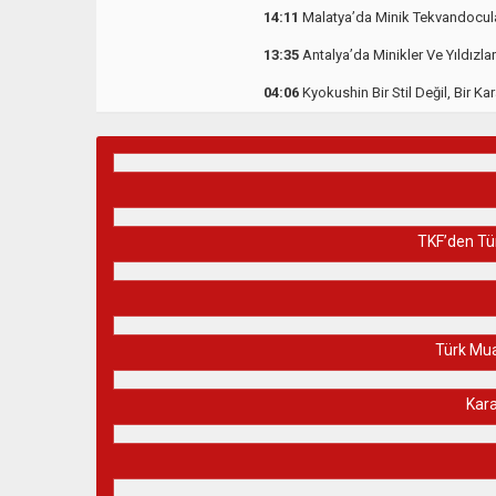
14:11
Malatya’da Minik Tekvandocu
13:35
Antalya’da Minikler Ve Yıldızla
04:06
Kyokushin Bir Stil Değil, Bir Kar
TKF’den Tür
Türk Mua
Kara