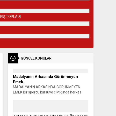
KIŞ TOPLADI
GÜNCEL KONULAR
Madalyanın Arkasında Görünmeyen
Emek
MADALYANIN ARKASINDA GÖRÜNMEYEN
EMEK Bir sporcu kürsüye çıktığında herkes
madalyayı görür. Alkışlar yükselir, fotoğraflar
çekilir, başarı konuşulur. Oysa o madalyanın
görünmeyen bir yüzü vardır. Sabahın...