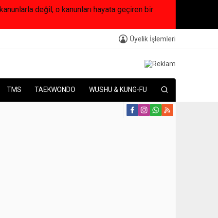
arla değil, o kanunları hayata geçiren bir
Üyelik İşlemleri
TMS
TAEKWONDO
WUSHU & KUNG-FU