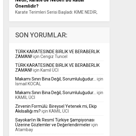
Nedir, Karate’de Neden Bu Kadar
prestijli organizasyonlarından biriyle
Önemlidir?
sürdürüyor....
Karate Terimleri Serisi Başladı: KİME NEDİR,
KARATE’DE NEDEN BU KADAR ÖNEMLİDİR?
Sensei Haluk ÖNER Karate eğitiminin temel
kavramlarını anlaşılır bir dille spor kamuoyuna
SON YORUMLAR:
aktarmayı amaçlayan...
TÜRK KARATESİNDE BİRLİK VE BERABERLİK
ZAMANI!
için
Cengiz Tuncel
TÜRK KARATESİNDE BİRLİK VE BERABERLİK
ZAMANI!
için
Kamil ÜCİ
Makamı Sınırı Bina Değil, Sorumluluğudur…
için
İsmail KOCAL
Makamı Sınırı Bina Değil, Sorumluluğudur…
için
KAMİL ÜCİ
Zirvenin Formülü: Bireysel Yetenek mi, Ekip
Akılsallığı mı?
için
KAMİL ÜCİ
Sayokan’ın İlk Resmî Türkiye Şampiyonası
Üzerine Gözlemler ve Değerlendirmeler
için
Atambay