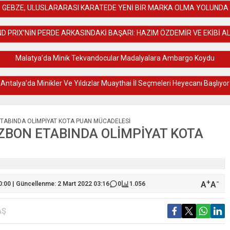
GEBZE, ULUSLARARASI KARATEDE YENİ BİR MARKA OLMA YOLUNDA
D PRIX’NİN PERDE ARKASINDAKİ BAŞARI: HAZIM ÖZDEMİR VE EKİBİ AL
Malatya’da Minik Tekvandocular Madalyalara Ambargo Koydu
Antalya’da Minikler Ve Yıldızlar Muaythai İl Seçmeleri Heyecanı Başlıyor
 ETABINDA OLİMPİYAT KOTA PUAN MÜCADELESİ
LİZBON ETABINDA OLİMPİYAT KOTA
+
-
A
A
0:00 | Güncellenme: 2 Mart 2022 03:16
0
1.056
AŞ