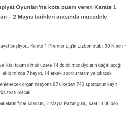
mpiyat Oyunları’na kota puanı veren Karate 1
san – 2 Mayıs tarihleri arasında mücadele
hayet başlıyor… Karate 1 Premier Lig’in Lizbon etabı, 30 Nisan –
ve ikisi takım olmak üzere 14 dalda madalyaların dağıtılacağı
ı ekibimizde 7 bayan, 14 erkek sporcu tatamiye çıkacak.
üzenlenecek organizasyona 87 ülkeden 740 sporcunun kayıt
üs testi olacak.
kaların final seansını, 2 Mayıs Pazar günü, saat 11:00’den