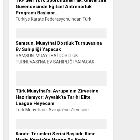
TKF’den Türk Sporunda Bir İlk: Üniversite
Güvencesinde Eğitsel Antrenörlük
Programı Başlıyor…
Türkiye Karate Federasyonu’ndan Türk
Sporunda Bir İlk: ÜNİVERSİTE GÜVENCESİNDE
EĞİTSEL ANTRENÖRLÜK PROGRAMI
BAŞLIYOR… Muhammet K. GÜLŞEN –
Samsun, Muaythai Dostluk Turnuvasına
SİYAHKUŞAK Türkiye Karate Federasyonu ile
Ev Sahipliği Yapacak
Manisa Celal Bayar...
SAMSUN, MUAYTHAİ DOSTLUK
TURNUVASI’NA EV SAHİPLİĞİ YAPACAK
Haber: Muhammet K. GÜLŞEN Türkiye
Muaythai Federasyonu Samsun 2026 İl
Faaliyet Programı kapsamında düzenlenecek
Muaythai Dostluk Turnuvası, 5-9...
Türk Muaythai’si Avrupa’nın Zirvesine
Hazırlanıyor: Ayvalık’ta Tarihi Elite
League Heyecanı
Türk Muaythai’si Avrupa’nın Zirvesine
Hazırlanıyor: AYVALIK’TA TARİHİ ELITE
LEAGUE HEYECANI Haber: Muhammet K.
GÜLŞEN Türk Muaythai’si, uluslararası
Karate Terimleri Serisi Başladı: Kime
organizasyonlardaki yükselişini Avrupa’nın en