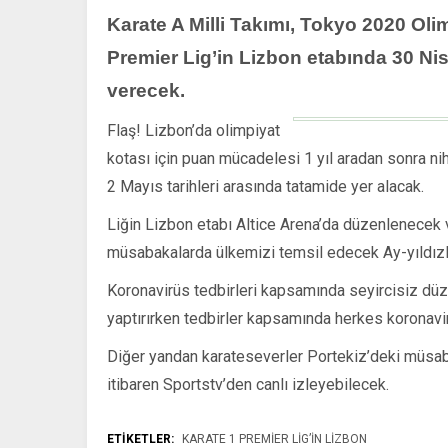
Karate A Milli Takımı, Tokyo 2020 Oli
Premier Lig’in Lizbon etabında 30 Ni
verecek.
Flaş! Lizbon’da olimpiyat
kotası için puan mücadelesi 1 yıl aradan sonra ni
2 Mayıs tarihleri arasında tatamide yer alacak.
Liğin Lizbon etabı Altice Arena’da düzenlenecek 
müsabakalarda ülkemizi temsil edecek Ay-yıldızl
Koronavirüs tedbirleri kapsamında seyircisiz d
yaptırırken tedbirler kapsamında herkes koronavir
Diğer yandan karateseverler Portekiz’deki müsaba
itibaren Sportstv’den canlı izleyebilecek.
ETİKETLER:
KARATE 1 PREMIER LIG’IN LIZBON