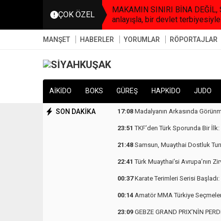
MAKAMIN SINIRI BİNA DEĞİL, SO
ÇOK ÖZEL
anlayışla, bir devlet terbiyesiyle
MANŞET
HABERLER
YORUMLAR
RÖPORTAJLAR
AİKİDO
BOKS
GÜREŞ
HAPKİDO
JUDO
SON DAKİKA
17:08
Madalyanın Arkasında Görün
23:51
TKF’den Türk Sporunda Bir İlk: Ün
21:48
Samsun, Muaythai Dostluk Turn
22:41
Türk Muaythai’si Avrupa’nın Zir
00:37
Karate Terimleri Serisi Başlad
00:14
Amatör MMA Türkiye Seçmeleri
23:09
GEBZE GRAND PRIX’NİN PERDE AR