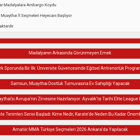
lar Madalyalara Ambargo Koydu
r Muaythai İl Seçmeleri Heyecanı Başlıyor
akterdir
Madalyanın Arkasında Görünmeyen Emek
k Sporunda Bir İlk: Üniversite Güvencesinde Eğitsel Antrenörlük Progra
Samsun, Muaythai Dostluk Turnuvasına Ev Sahipliği Yapacak
ythai’si Avrupa’nın Zirvesine Hazırlanıyor: Ayvalık’ta Tarihi Elite League
te Terimleri Serisi Başladı: Kime Nedir, Karate’de Neden Bu Kadar Öneml
Amatör MMA Türkiye Seçmeleri 2026 Ankara’da Yapılacak