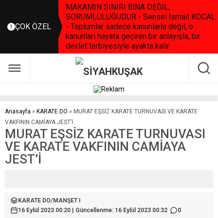
MAKAMIN SINIRI BİNA DEĞİL,
SORUMLULUĞUDUR - Sensei İsmail KOCAL
ÇOK ÖZEL
- Toplumlar sadece kanunlarla değil, o
kanunları hayata geçiren bir anlayışla, bir
devlet terbiyesiyle ayakta kalır.
Anasayfa
»
KARATE DO
»
MURAT EŞSİZ KARATE TURNUVASI VE KARATE
VAKFININ CAMİAYA JEST’İ
MURAT EŞSİZ KARATE TURNUVASI
VE KARATE VAKFININ CAMİAYA
JEST’İ
KARATE DO
/
MANŞET I
16 Eylül 2023 00:20 | Güncellenme: 16 Eylül 2023 00:32
0