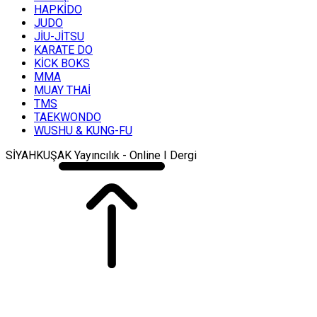
HAPKİDO
JUDO
JİU-JİTSU
KARATE DO
KİCK BOKS
MMA
MUAY THAİ
TMS
TAEKWONDO
WUSHU & KUNG-FU
SİYAHKUŞAK Yayıncılık - Online I Dergi