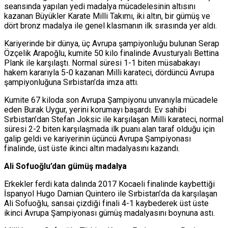
seansında yapılan yedi madalya mücadelesinin altısını
kazanan Büyükler Karate Milli Takımı, iki altın, bir gümüş ve
dört bronz madalya ile genel klasmanın ilk sırasında yer aldı.
Kariyerinde bir dünya, üç Avrupa şampiyonluğu bulunan Serap
Özçelik Arapoğlu, kumite 50 kilo finalinde Avusturyalı Bettina
Plank ile karşılaştı. Normal süresi 1-1 biten müsabakayı
hakem kararıyla 5-0 kazanan Milli karateci, dördüncü Avrupa
şampiyonluğuna Sırbistan’da imza attı.
Kumite 67 kiloda son Avrupa Şampiyonu unvanıyla mücadele
eden Burak Uygur, yerini korumayı başardı. Ev sahibi
Sırbistan’dan Stefan Joksic ile karşılaşan Milli karateci, normal
süresi 2-2 biten karşılaşmada ilk puanı alan taraf olduğu için
galip geldi ve kariyerinin üçüncü Avrupa Şampiyonası
finalinde, üst üste ikinci altın madalyasını kazandı.
Ali Sofuoğlu’dan gümüş madalya
Erkekler ferdi kata dalında 2017 Kocaeli finalinde kaybettiği
İspanyol Hugo Damian Quintero ile Sırbistan’da da karşılaşan
Ali Sofuoğlu, sansai çizdiği finali 4-1 kaybederek üst üste
ikinci Avrupa Şampiyonası gümüş madalyasını boynuna astı.