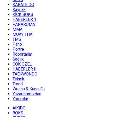
KARATE DO
Kaynak
KİCK BOKS
HABERLER 1
PANAROMA
MMA
MUAY THAİ
TMS
Pano
Portre
Röportajlar
Sağlık
ÇOK ÖZEL
HABERLER II
TAEKWONDO
Teknik
Trend
Wushu & Kung-Fu
Yazarlarımızdan
Yorumlar
AİKİDO
BOKS