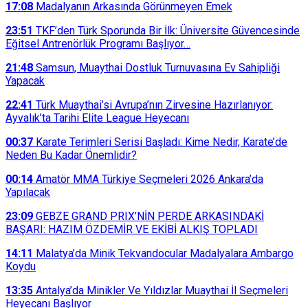
17:08
Madalyanın Arkasında Görünmeyen Emek
23:51
TKF’den Türk Sporunda Bir İlk: Üniversite Güvencesinde
Eğitsel Antrenörlük Programı Başlıyor…
21:48
Samsun, Muaythai Dostluk Turnuvasına Ev Sahipliği
Yapacak
22:41
Türk Muaythai’si Avrupa’nın Zirvesine Hazırlanıyor:
Ayvalık’ta Tarihi Elite League Heyecanı
00:37
Karate Terimleri Serisi Başladı: Kime Nedir, Karate’de
Neden Bu Kadar Önemlidir?
00:14
Amatör MMA Türkiye Seçmeleri 2026 Ankara’da
Yapılacak
23:09
GEBZE GRAND PRIX’NİN PERDE ARKASINDAKİ
BAŞARI: HAZIM ÖZDEMİR VE EKİBİ ALKIŞ TOPLADI
14:11
Malatya’da Minik Tekvandocular Madalyalara Ambargo
Koydu
13:35
Antalya’da Minikler Ve Yıldızlar Muaythai İl Seçmeleri
Heyecanı Başlıyor