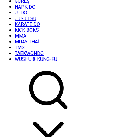
GÜREŞ
HAPKİDO
JUDO
JİU-JİTSU
KARATE DO
KİCK BOKS
MMA
MUAY THAİ
TMS
TAEKWONDO
WUSHU & KUNG-FU