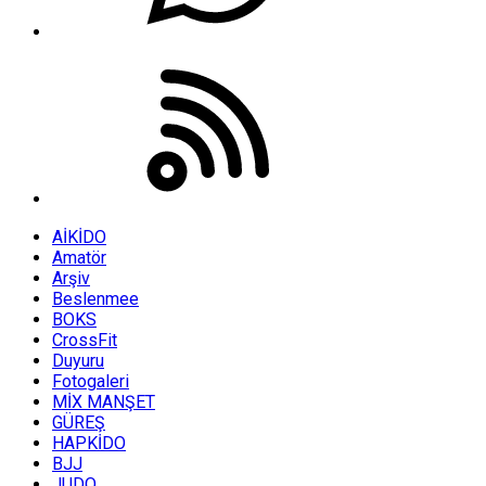
AİKİDO
Amatör
Arşiv
Beslenmee
BOKS
CrossFit
Duyuru
Fotogaleri
MİX MANŞET
GÜREŞ
HAPKİDO
BJJ
JUDO