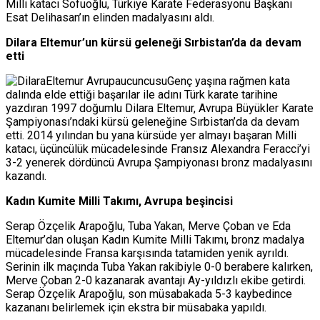
Milli katacı Sofuoğlu, Türkiye Karate Federasyonu Başkanı
Esat Delihasan’ın elinden madalyasını aldı.
Dilara Eltemur’un kürsü geleneği Sırbistan’da da devam
etti
Genç yaşına rağmen kata
dalında elde ettiği başarılar ile adını Türk karate tarihine
yazdıran 1997 doğumlu Dilara Eltemur, Avrupa Büyükler Karate
Şampiyonası’ndaki kürsü geleneğine Sırbistan’da da devam
etti. 2014 yılından bu yana kürsüde yer almayı başaran Milli
katacı, üçüncülük mücadelesinde Fransız Alexandra Feracci’yi
3-2 yenerek dördüncü Avrupa Şampiyonası bronz madalyasını
kazandı.
Kadın Kumite Milli Takımı, Avrupa beşincisi
Serap Özçelik Arapoğlu, Tuba Yakan, Merve Çoban ve Eda
Eltemur’dan oluşan Kadın Kumite Milli Takımı, bronz madalya
mücadelesinde Fransa karşısında tatamiden yenik ayrıldı.
Serinin ilk maçında Tuba Yakan rakibiyle 0-0 berabere kalırken,
Merve Çoban 2-0 kazanarak avantajı Ay-yıldızlı ekibe getirdi.
Serap Özçelik Arapoğlu, son müsabakada 5-3 kaybedince
kazananı belirlemek için ekstra bir müsabaka yapıldı.