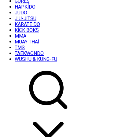
GÜREŞ
HAPKİDO
JUDO
JİU-JİTSU
KARATE DO
KİCK BOKS
MMA
MUAY THAİ
TMS
TAEKWONDO
WUSHU & KUNG-FU