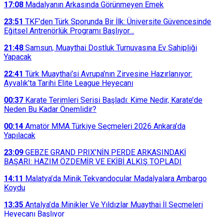
17:08
Madalyanın Arkasında Görünmeyen Emek
23:51
TKF’den Türk Sporunda Bir İlk: Üniversite Güvencesinde
Eğitsel Antrenörlük Programı Başlıyor…
21:48
Samsun, Muaythai Dostluk Turnuvasına Ev Sahipliği
Yapacak
22:41
Türk Muaythai’si Avrupa’nın Zirvesine Hazırlanıyor:
Ayvalık’ta Tarihi Elite League Heyecanı
00:37
Karate Terimleri Serisi Başladı: Kime Nedir, Karate’de
Neden Bu Kadar Önemlidir?
00:14
Amatör MMA Türkiye Seçmeleri 2026 Ankara’da
Yapılacak
23:09
GEBZE GRAND PRIX’NİN PERDE ARKASINDAKİ
BAŞARI: HAZIM ÖZDEMİR VE EKİBİ ALKIŞ TOPLADI
14:11
Malatya’da Minik Tekvandocular Madalyalara Ambargo
Koydu
13:35
Antalya’da Minikler Ve Yıldızlar Muaythai İl Seçmeleri
Heyecanı Başlıyor