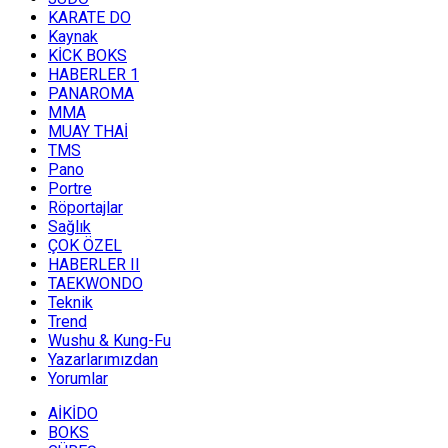
KARATE DO
Kaynak
KİCK BOKS
HABERLER 1
PANAROMA
MMA
MUAY THAİ
TMS
Pano
Portre
Röportajlar
Sağlık
ÇOK ÖZEL
HABERLER II
TAEKWONDO
Teknik
Trend
Wushu & Kung-Fu
Yazarlarımızdan
Yorumlar
AİKİDO
BOKS