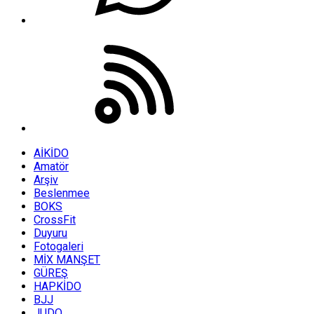
AİKİDO
Amatör
Arşiv
Beslenmee
BOKS
CrossFit
Duyuru
Fotogaleri
MİX MANŞET
GÜREŞ
HAPKİDO
BJJ
JUDO