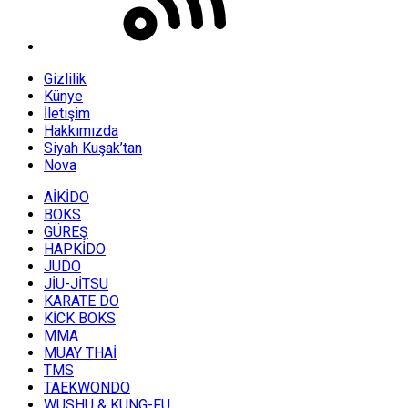
Gizlilik
Künye
İletişim
Hakkımızda
Siyah Kuşak’tan
Nova
AİKİDO
BOKS
GÜREŞ
HAPKİDO
JUDO
JİU-JİTSU
KARATE DO
KİCK BOKS
MMA
MUAY THAİ
TMS
TAEKWONDO
WUSHU & KUNG-FU