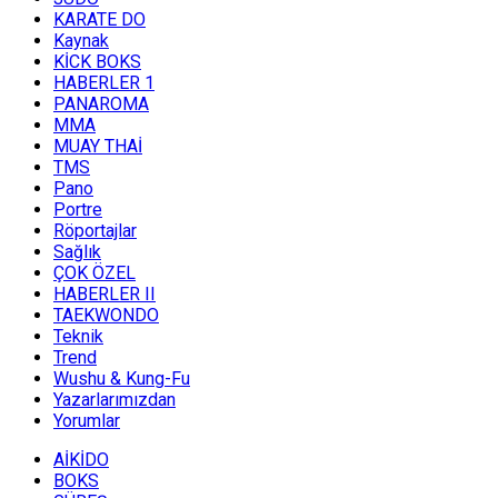
KARATE DO
Kaynak
KİCK BOKS
HABERLER 1
PANAROMA
MMA
MUAY THAİ
TMS
Pano
Portre
Röportajlar
Sağlık
ÇOK ÖZEL
HABERLER II
TAEKWONDO
Teknik
Trend
Wushu & Kung-Fu
Yazarlarımızdan
Yorumlar
AİKİDO
BOKS