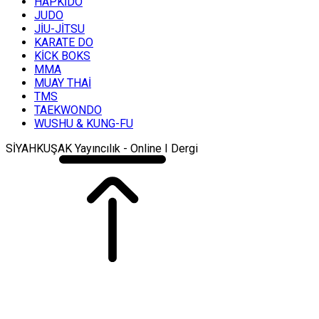
HAPKİDO
JUDO
JİU-JİTSU
KARATE DO
KİCK BOKS
MMA
MUAY THAİ
TMS
TAEKWONDO
WUSHU & KUNG-FU
SİYAHKUŞAK Yayıncılık - Online I Dergi