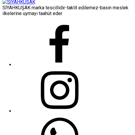
SİYAHKUŞAK marka tescillidir-taklit edilemez-basın meslek
ilkelerine uymayı taahüt eder.