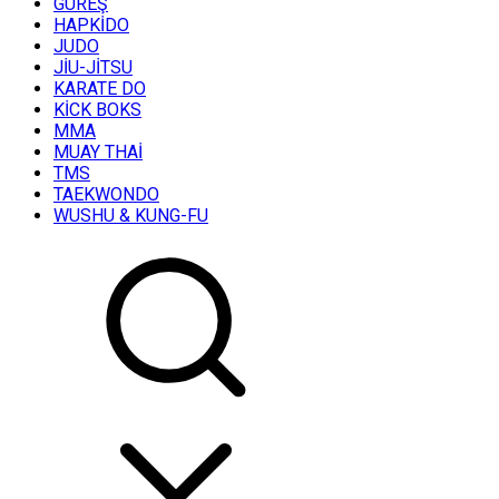
GÜREŞ
HAPKİDO
JUDO
JİU-JİTSU
KARATE DO
KİCK BOKS
MMA
MUAY THAİ
TMS
TAEKWONDO
WUSHU & KUNG-FU