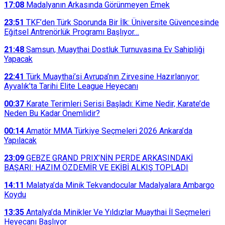
17:08
Madalyanın Arkasında Görünmeyen Emek
23:51
TKF’den Türk Sporunda Bir İlk: Üniversite Güvencesinde
Eğitsel Antrenörlük Programı Başlıyor…
21:48
Samsun, Muaythai Dostluk Turnuvasına Ev Sahipliği
Yapacak
22:41
Türk Muaythai’si Avrupa’nın Zirvesine Hazırlanıyor:
Ayvalık’ta Tarihi Elite League Heyecanı
00:37
Karate Terimleri Serisi Başladı: Kime Nedir, Karate’de
Neden Bu Kadar Önemlidir?
00:14
Amatör MMA Türkiye Seçmeleri 2026 Ankara’da
Yapılacak
23:09
GEBZE GRAND PRIX’NİN PERDE ARKASINDAKİ
BAŞARI: HAZIM ÖZDEMİR VE EKİBİ ALKIŞ TOPLADI
14:11
Malatya’da Minik Tekvandocular Madalyalara Ambargo
Koydu
13:35
Antalya’da Minikler Ve Yıldızlar Muaythai İl Seçmeleri
Heyecanı Başlıyor