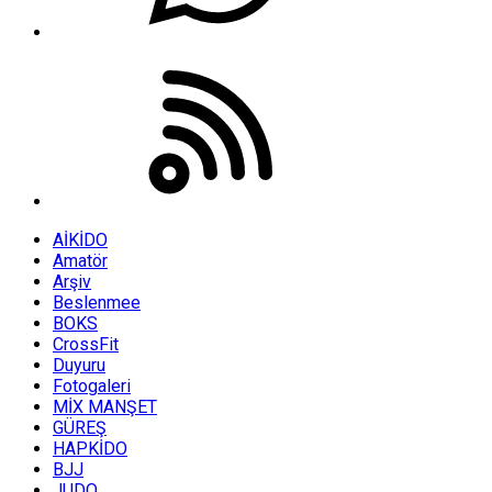
AİKİDO
Amatör
Arşiv
Beslenmee
BOKS
CrossFit
Duyuru
Fotogaleri
MİX MANŞET
GÜREŞ
HAPKİDO
BJJ
JUDO