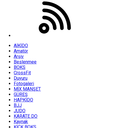
AİKİDO
Amatör
Arşiv
Beslenmee
BOKS
CrossFit
Duyuru
Fotogaleri
MİX MANŞET
GÜREŞ
HAPKİDO
BJJ
JUDO
KARATE DO
Kaynak
KİCK BOKS