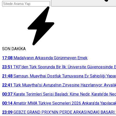
SON DAKİKA
17:08
Madalyanın Arkasında Görünmeyen Emek
23:51
TKF’den Türk Sporunda Bir İlk: Üniversite Güvencesinde E
21:48
Samsun, Muaythai Dostluk Turnuvasına Ev Sahipliği Yapa
22:41
Türk Muaythai’si Avrupa’nın Zirvesine Hazırlanıyor: Ayvalı
00:37
Karate Terimleri Serisi Başladı: Kime Nedir, Karate’de N
00:14
Amatör MMA Türkiye Seçmeleri 2026 Ankara’da Yapılaca
23:09
GEBZE GRAND PRIX’NİN PERDE ARKASINDAKİ BAŞARI: