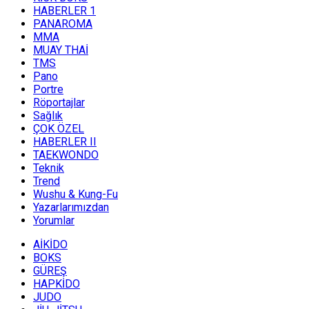
HABERLER 1
PANAROMA
MMA
MUAY THAİ
TMS
Pano
Portre
Röportajlar
Sağlık
ÇOK ÖZEL
HABERLER II
TAEKWONDO
Teknik
Trend
Wushu & Kung-Fu
Yazarlarımızdan
Yorumlar
AİKİDO
BOKS
GÜREŞ
HAPKİDO
JUDO