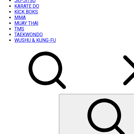
JİU-JİTSU
KARATE DO
KİCK BOKS
MMA
MUAY THAİ
TMS
TAEKWONDO
WUSHU & KUNG-FU