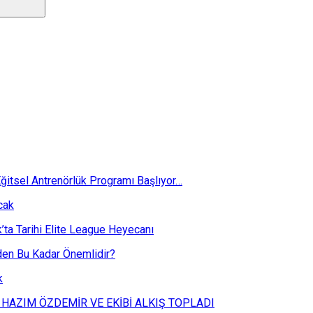
ğitsel Antrenörlük Programı Başlıyor…
cak
k’ta Tarihi Elite League Heyecanı
eden Bu Kadar Önemlidir?
k
 HAZIM ÖZDEMİR VE EKİBİ ALKIŞ TOPLADI