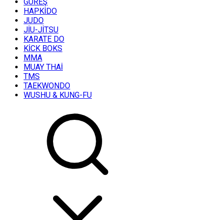
GÜREŞ
HAPKİDO
JUDO
JİU-JİTSU
KARATE DO
KİCK BOKS
MMA
MUAY THAİ
TMS
TAEKWONDO
WUSHU & KUNG-FU