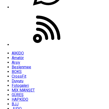
AİKİDO
Amatör
Arşiv
Beslenmee
BOKS
CrossFit
Duyuru
Fotogaleri
MİX MANŞET
GÜREŞ
HAPKİDO
BJJ
JUDO