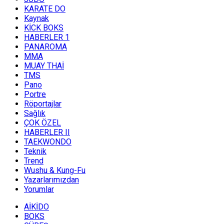
KARATE DO
Kaynak
KİCK BOKS
HABERLER 1
PANAROMA
MMA
MUAY THAİ
TMS
Pano
Portre
Röportajlar
Sağlık
ÇOK ÖZEL
HABERLER II
TAEKWONDO
Teknik
Trend
Wushu & Kung-Fu
Yazarlarımızdan
Yorumlar
AİKİDO
BOKS