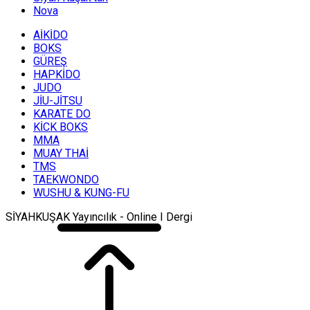
Nova
AİKİDO
BOKS
GÜREŞ
HAPKİDO
JUDO
JİU-JİTSU
KARATE DO
KİCK BOKS
MMA
MUAY THAİ
TMS
TAEKWONDO
WUSHU & KUNG-FU
SİYAHKUŞAK Yayıncılık - Online I Dergi