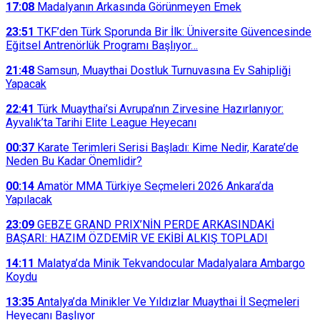
17:08
Madalyanın Arkasında Görünmeyen Emek
23:51
TKF’den Türk Sporunda Bir İlk: Üniversite Güvencesinde
Eğitsel Antrenörlük Programı Başlıyor…
21:48
Samsun, Muaythai Dostluk Turnuvasına Ev Sahipliği
Yapacak
22:41
Türk Muaythai’si Avrupa’nın Zirvesine Hazırlanıyor:
Ayvalık’ta Tarihi Elite League Heyecanı
00:37
Karate Terimleri Serisi Başladı: Kime Nedir, Karate’de
Neden Bu Kadar Önemlidir?
00:14
Amatör MMA Türkiye Seçmeleri 2026 Ankara’da
Yapılacak
23:09
GEBZE GRAND PRIX’NİN PERDE ARKASINDAKİ
BAŞARI: HAZIM ÖZDEMİR VE EKİBİ ALKIŞ TOPLADI
14:11
Malatya’da Minik Tekvandocular Madalyalara Ambargo
Koydu
13:35
Antalya’da Minikler Ve Yıldızlar Muaythai İl Seçmeleri
Heyecanı Başlıyor