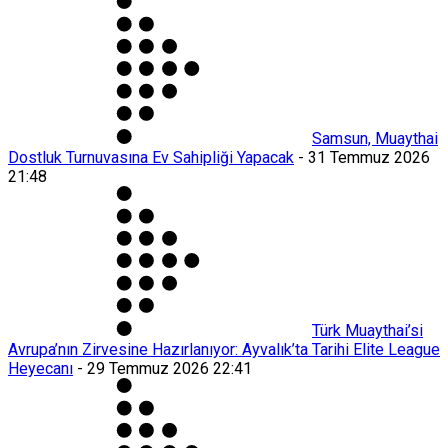
Samsun, Muaythai
Dostluk Turnuvasına Ev Sahipliği Yapacak
-
31 Temmuz 2026
21:48
Türk Muaythai’si
Avrupa’nın Zirvesine Hazırlanıyor: Ayvalık’ta Tarihi Elite League
Heyecanı
-
29 Temmuz 2026 22:41