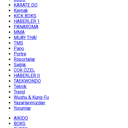
KARATE DO
Kaynak
KİCK BOKS
HABERLER 1
PANAROMA
MMA
MUAY THAİ
TMS
Pano
Portre
Röportajlar
Sağlık
ÇOK ÖZEL
HABERLER II
TAEKWONDO
Teknik
Trend
Wushu & Kung-Fu
Yazarlarımızdan
Yorumlar
AİKİDO
BOKS