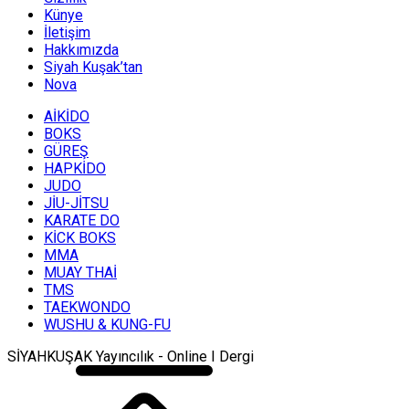
Künye
İletişim
Hakkımızda
Siyah Kuşak’tan
Nova
AİKİDO
BOKS
GÜREŞ
HAPKİDO
JUDO
JİU-JİTSU
KARATE DO
KİCK BOKS
MMA
MUAY THAİ
TMS
TAEKWONDO
WUSHU & KUNG-FU
SİYAHKUŞAK Yayıncılık - Online I Dergi