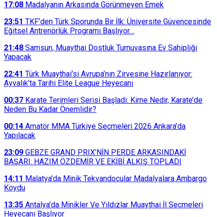
17:08
Madalyanın Arkasında Görünmeyen Emek
23:51
TKF’den Türk Sporunda Bir İlk: Üniversite Güvencesinde
Eğitsel Antrenörlük Programı Başlıyor…
21:48
Samsun, Muaythai Dostluk Turnuvasına Ev Sahipliği
Yapacak
22:41
Türk Muaythai’si Avrupa’nın Zirvesine Hazırlanıyor:
Ayvalık’ta Tarihi Elite League Heyecanı
00:37
Karate Terimleri Serisi Başladı: Kime Nedir, Karate’de
Neden Bu Kadar Önemlidir?
00:14
Amatör MMA Türkiye Seçmeleri 2026 Ankara’da
Yapılacak
23:09
GEBZE GRAND PRIX’NİN PERDE ARKASINDAKİ
BAŞARI: HAZIM ÖZDEMİR VE EKİBİ ALKIŞ TOPLADI
14:11
Malatya’da Minik Tekvandocular Madalyalara Ambargo
Koydu
13:35
Antalya’da Minikler Ve Yıldızlar Muaythai İl Seçmeleri
Heyecanı Başlıyor