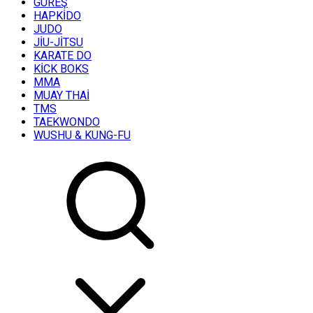
GÜREŞ
HAPKİDO
JUDO
JİU-JİTSU
KARATE DO
KİCK BOKS
MMA
MUAY THAİ
TMS
TAEKWONDO
WUSHU & KUNG-FU