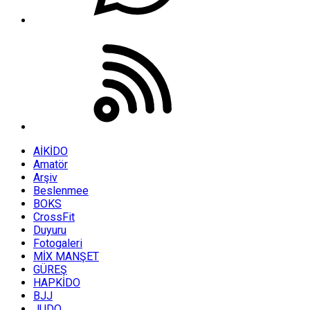
AİKİDO
Amatör
Arşiv
Beslenmee
BOKS
CrossFit
Duyuru
Fotogaleri
MİX MANŞET
GÜREŞ
HAPKİDO
BJJ
JUDO