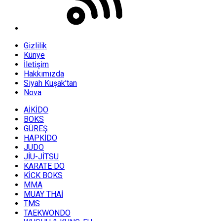
Gizlilik
Künye
İletişim
Hakkımızda
Siyah Kuşak’tan
Nova
AİKİDO
BOKS
GÜREŞ
HAPKİDO
JUDO
JİU-JİTSU
KARATE DO
KİCK BOKS
MMA
MUAY THAİ
TMS
TAEKWONDO