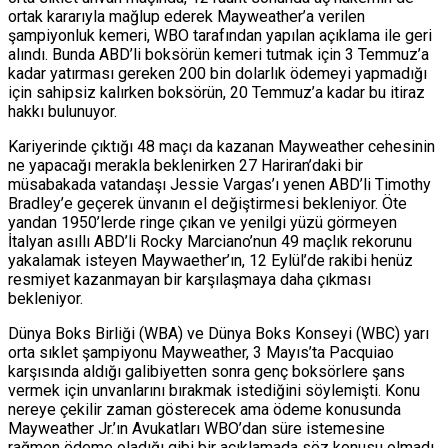
ortak kararıyla mağlup ederek Mayweather’a verilen
şampiyonluk kemeri, WBO tarafından yapılan açıklama ile geri
alındı. Bunda ABD’li boksörün kemeri tutmak için 3 Temmuz’a
kadar yatırması gereken 200 bin dolarlık ödemeyi yapmadığı
için sahipsiz kalırken boksörün, 20 Temmuz’a kadar bu itiraz
hakkı bulunuyor.
Kariyerinde çıktığı 48 maçı da kazanan Mayweather cehesinin
ne yapacağı merakla beklenirken 27 Hariran’daki bir
müsabakada vatandaşı Jessie Vargas’ı yenen ABD’li Timothy
Bradley’e geçerek ünvanın el değiştirmesi bekleniyor. Öte
yandan 1950’lerde ringe çıkan ve yenilgi yüzü görmeyen
İtalyan asıllı ABD’li Rocky Marciano’nun 49 maçlık rekorunu
yakalamak isteyen Maywaether’ın, 12 Eylül’de rakibi henüz
resmiyet kazanmayan bir karşılaşmaya daha çıkması
bekleniyor.
Dünya Boks Birliği (WBA) ve Dünya Boks Konseyi (WBC) yarı
orta sıklet şampiyonu Mayweather, 3 Mayıs’ta Pacquiao
karşısında aldığı galibiyetten sonra genç boksörlere şans
vermek için unvanlarını bırakmak istediğini söylemişti. Konu
nereye çekilir zaman gösterecek ama ödeme konusunda
Mayweather Jr.’ın Avukatları WBO’dan süre istemesine
rağmen ödeme oladığı gibi bir açıklamada söz konusu olmadı.