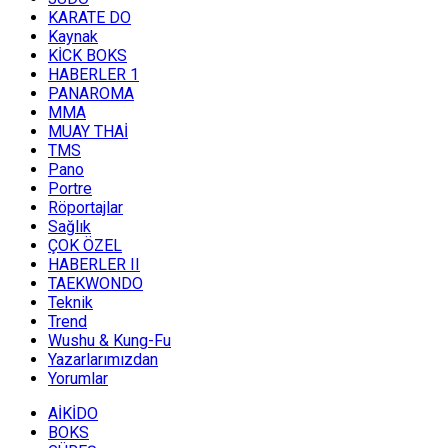
KARATE DO
Kaynak
KİCK BOKS
HABERLER 1
PANAROMA
MMA
MUAY THAİ
TMS
Pano
Portre
Röportajlar
Sağlık
ÇOK ÖZEL
HABERLER II
TAEKWONDO
Teknik
Trend
Wushu & Kung-Fu
Yazarlarımızdan
Yorumlar
AİKİDO
BOKS