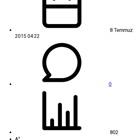
8 Temmuz
2015 04:22
0
802
+
A