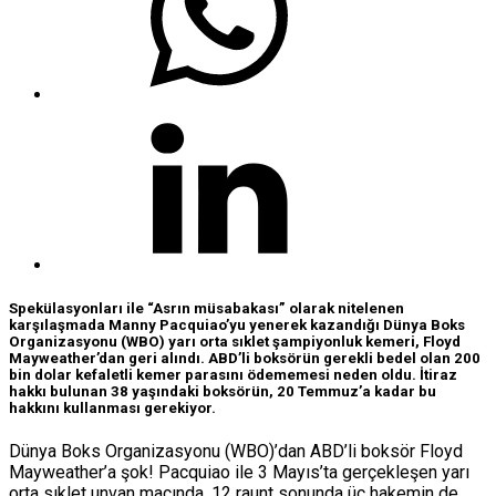
Spekülasyonları ile “Asrın müsabakası” olarak nitelenen
karşılaşmada Manny Pacquiao’yu yenerek kazandığı Dünya Boks
Organizasyonu (WBO) yarı orta sıklet şampiyonluk kemeri, Floyd
Mayweather’dan geri alındı. ABD’li boksörün gerekli bedel olan 200
bin dolar kefaletli kemer parasını ödememesi neden oldu. İtiraz
hakkı bulunan 38 yaşındaki boksörün, 20 Temmuz’a kadar bu
hakkını kullanması gerekiyor.
Dünya Boks Organizasyonu (WBO)’dan ABD’li boksör Floyd
Mayweather’a şok! Pacquiao ile 3 Mayıs’ta gerçekleşen yarı
orta sıklet unvan maçında, 12 raunt sonunda üç hakemin de