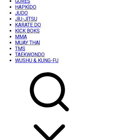
GÜREŞ
HAPKİDO
JUDO
JİU-JİTSU
KARATE DO
KİCK BOKS
MMA
MUAY THAİ
TMS
TAEKWONDO
WUSHU & KUNG-FU