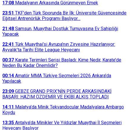
17:08
Madalyanın Arkasında Görünmeyen Emek
23:51
TKF’den Türk Sporunda Bir İlk: Üniversite Güvencesinde
Eğitsel Antrenörlük Programı Başlıyor…
21:48
Samsun, Muaythai Dostluk Turnuvasına Ev Sahipliği
Yapacak
22:41
Türk Muaythai’si Avrupa’nın Zirvesine Hazırlanıyor:
Ayvalık’ta Tarihi Elite League Heyecanı
00:37
Karate Terimleri Serisi Başladı: Kime Nedir, Karate’de
Neden Bu Kadar Önemlidir?
00:14
Amatör MMA Türkiye Seçmeleri 2026 Ankara’da
Yapılacak
23:09
GEBZE GRAND PRIX’NİN PERDE ARKASINDAKİ
BAŞARI: HAZIM ÖZDEMİR VE EKİBİ ALKIŞ TOPLADI
14:11
Malatya’da Minik Tekvandocular Madalyalara Ambargo
Koydu
13:35
Antalya’da Minikler Ve Yıldızlar Muaythai İl Seçmeleri
Heyecanı Başlıyor