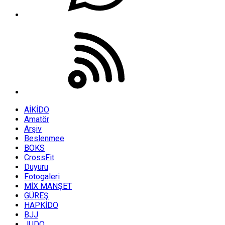
AİKİDO
Amatör
Arşiv
Beslenmee
BOKS
CrossFit
Duyuru
Fotogaleri
MİX MANŞET
GÜREŞ
HAPKİDO
BJJ
JUDO