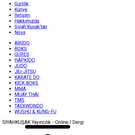
Gizlilik
Künye
İletişim
Hakkımızda
Siyah Kuşak’tan
Nova
AİKİDO
BOKS
GÜREŞ
HAPKİDO
JUDO
JİU-JİTSU
KARATE DO
KİCK BOKS
MMA
MUAY THAİ
TMS
TAEKWONDO
WUSHU & KUNG-FU
SİYAHKUŞAK Yayıncılık - Online I Dergi