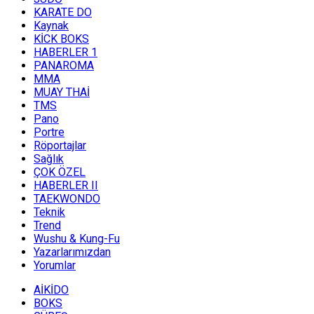
KARATE DO
Kaynak
KİCK BOKS
HABERLER 1
PANAROMA
MMA
MUAY THAİ
TMS
Pano
Portre
Röportajlar
Sağlık
ÇOK ÖZEL
HABERLER II
TAEKWONDO
Teknik
Trend
Wushu & Kung-Fu
Yazarlarımızdan
Yorumlar
AİKİDO
BOKS