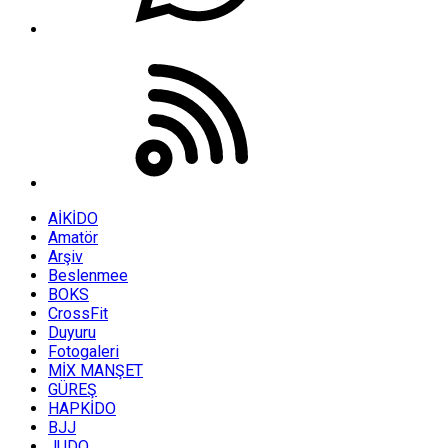
AİKİDO
Amatör
Arşiv
Beslenmee
BOKS
CrossFit
Duyuru
Fotogaleri
MİX MANŞET
GÜREŞ
HAPKİDO
BJJ
JUDO