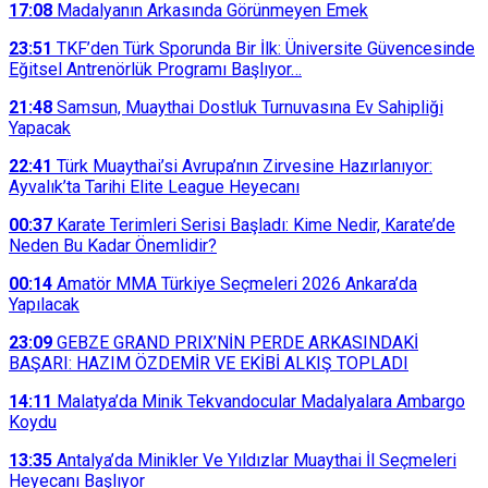
17:08
Madalyanın Arkasında Görünmeyen Emek
23:51
TKF’den Türk Sporunda Bir İlk: Üniversite Güvencesinde
Eğitsel Antrenörlük Programı Başlıyor…
21:48
Samsun, Muaythai Dostluk Turnuvasına Ev Sahipliği
Yapacak
22:41
Türk Muaythai’si Avrupa’nın Zirvesine Hazırlanıyor:
Ayvalık’ta Tarihi Elite League Heyecanı
00:37
Karate Terimleri Serisi Başladı: Kime Nedir, Karate’de
Neden Bu Kadar Önemlidir?
00:14
Amatör MMA Türkiye Seçmeleri 2026 Ankara’da
Yapılacak
23:09
GEBZE GRAND PRIX’NİN PERDE ARKASINDAKİ
BAŞARI: HAZIM ÖZDEMİR VE EKİBİ ALKIŞ TOPLADI
14:11
Malatya’da Minik Tekvandocular Madalyalara Ambargo
Koydu
13:35
Antalya’da Minikler Ve Yıldızlar Muaythai İl Seçmeleri
Heyecanı Başlıyor