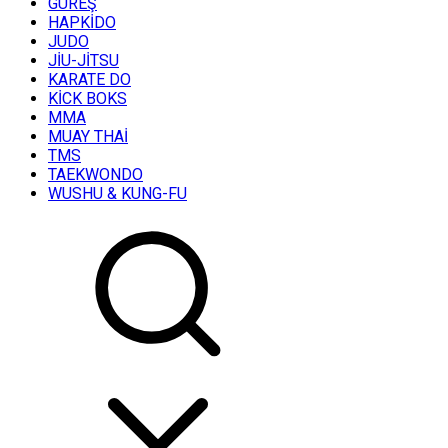
GÜREŞ
HAPKİDO
JUDO
JİU-JİTSU
KARATE DO
KİCK BOKS
MMA
MUAY THAİ
TMS
TAEKWONDO
WUSHU & KUNG-FU