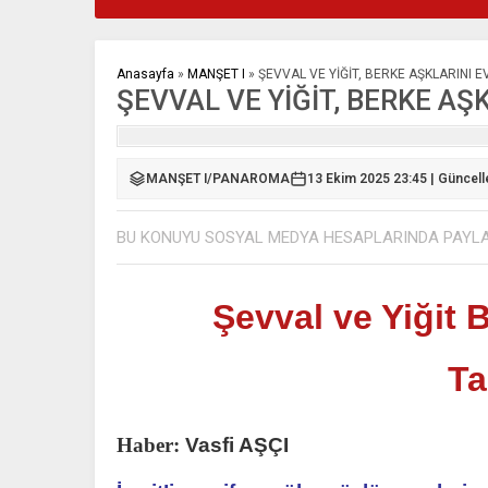
Anasayfa
»
MANŞET I
»
ŞEVVAL VE YİĞİT, BERKE AŞKLARINI E
ŞEVVAL VE YİĞİT, BERKE AŞ
MANŞET I
/
PANAROMA
13 Ekim 2025 23:45 | Güncel
BU KONUYU SOSYAL MEDYA HESAPLARINDA PAYL
Şevval ve Yiğit B
Ta
Haber:
Vasfi AŞÇI