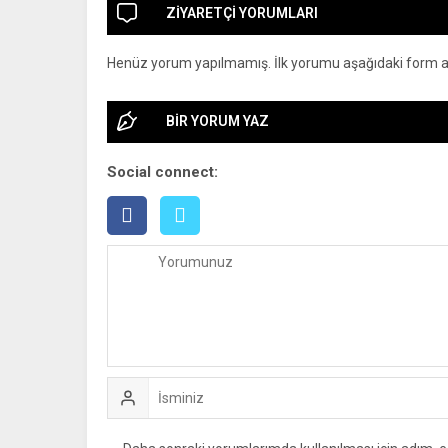
ZİYARETÇİ YORUMLARI
Henüz yorum yapılmamış. İlk yorumu aşağıdaki form arac
BİR YORUM YAZ
Social connect: