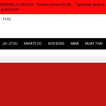
RUMLULUĞUDUR - Sensei İsmail KOCAL - Toplumlar sadece kanunl
 ayakta kalır.
FLAŞ
JİU-JİTSU
KARATE DO
KİCK BOKS
MMA
MUAY THAİ