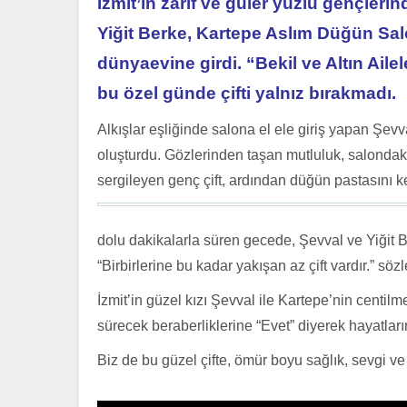
İzmit’in zarif ve güler yüzlü gençleri
Yiğit Berke, Kartepe Aslım Düğün Sal
dünyaevine girdi. “Bekil ve Altın Ailel
bu özel günde çifti yalnız bırakmadı.
Alkışlar eşliğinde salona el ele giriş yapan Şevval
oluşturdu. Gözlerinden taşan mutluluk, salondaki 
sergileyen genç çift, ardından düğün pastasını ke
dolu dakikalarla süren gecede, Şevval ve Yiğit Ber
“Birbirlerine bu kadar yakışan az çift vardır.” sö
İzmit’in güzel kızı Şevval ile Kartepe’nin centilme
sürecek beraberliklerine “Evet” diyerek hayatların
Biz de bu güzel çifte, ömür boyu sağlık, sevgi ve