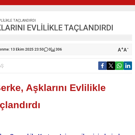
VLİLİKLE TAÇLANDIRDI
KLARINI EVLİLİKLE TAÇLANDIRDI
+
-
A
A
lenme: 13 Ekim 2025 23:50
0
306
AŞ
erke, Aşklarını Evlilikle
çlandırdı