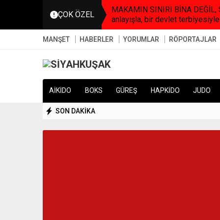
MAKAMIN SINIRI BİNA DEĞİL, SO
ÇOK ÖZEL
anlayışla, bir devlet terbiyesiyle
MANŞET
HABERLER
YORUMLAR
RÖPORTAJLAR
AİKİDO
BOKS
GÜREŞ
HAPKİDO
JUDO
SON DAKİKA