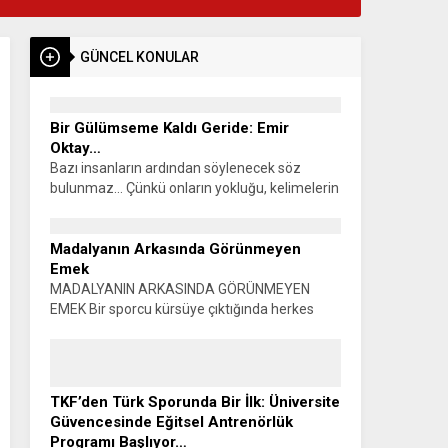
GÜNCEL KONULAR
Bir Gülümseme Kaldı Geride: Emir
Oktay…
Bazı insanların ardından söylenecek söz
bulunmaz… Çünkü onların yokluğu, kelimelerin
anlatabileceğinden çok daha büyük bir boşluk
bırakır. Kartepe Eşme Mahallesi, işte böyle
genç bir evladını,...
Madalyanın Arkasında Görünmeyen
Emek
MADALYANIN ARKASINDA GÖRÜNMEYEN
EMEK Bir sporcu kürsüye çıktığında herkes
madalyayı görür. Alkışlar yükselir, fotoğraflar
çekilir, başarı konuşulur. Oysa o madalyanın
görünmeyen bir yüzü vardır. Sabahın...
TKF’den Türk Sporunda Bir İlk: Üniversite
Güvencesinde Eğitsel Antrenörlük
Programı Başlıyor…