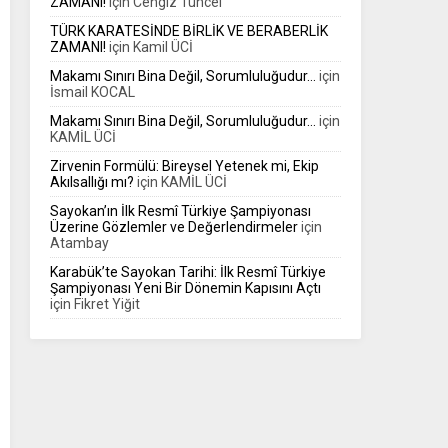
ZAMANI!
için
Cengiz Tuncel
TÜRK KARATESİNDE BİRLİK VE BERABERLİK
ZAMANI!
için
Kamil ÜCİ
Makamı Sınırı Bina Değil, Sorumluluğudur…
için
İsmail KOCAL
Makamı Sınırı Bina Değil, Sorumluluğudur…
için
KAMİL ÜCİ
Zirvenin Formülü: Bireysel Yetenek mi, Ekip
Akılsallığı mı?
için
KAMİL ÜCİ
Sayokan’ın İlk Resmî Türkiye Şampiyonası
Üzerine Gözlemler ve Değerlendirmeler
için
Atambay
Karabük’te Sayokan Tarihi: İlk Resmî Türkiye
Şampiyonası Yeni Bir Dönemin Kapısını Açtı
için
Fikret Yiğit