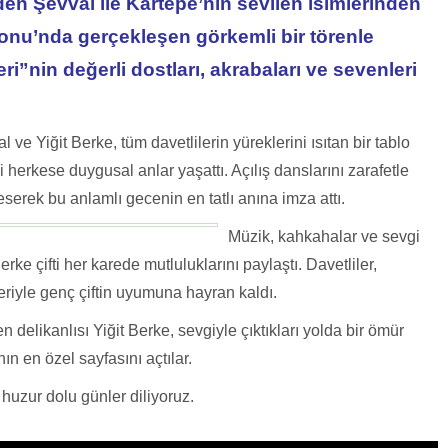
nden Şevval ile Kartepe’nin sevilen isimlerinden
onu’nda gerçekleşen görkemli bir törenle
eri”nin değerli dostları, akrabaları ve sevenleri
 ve Yiğit Berke, tüm davetlilerin yüreklerini ısıtan bir tablo
herkese duygusal anlar yaşattı. Açılış danslarını zarafetle
serek bu anlamlı gecenin en tatlı anına imza attı.
Müzik, kahkahalar ve sevgi
ke çifti her karede mutluluklarını paylaştı. Davetliler,
zleriyle genç çiftin uyumuna hayran kaldı.
n delikanlısı Yiğit Berke, sevgiyle çıktıkları yolda bir ömür
ın en özel sayfasını açtılar.
 huzur dolu günler diliyoruz.