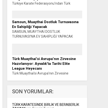
Türkiye Karate Federasyonu’ndan Türk
Sporunda Bir İlk: ÜNİVERSİTE GÜVENCESİNDE
EĞİTSEL ANTRENÖRLÜK PROGRAMI
BAŞLIYOR… Muhammet K. GÜLŞEN –
Samsun, Muaythai Dostluk Turnuvasına
SİYAHKUŞAK Türkiye Karate Federasyonu ile
Ev Sahipliği Yapacak
Manisa Celal Bayar...
SAMSUN, MUAYTHAİ DOSTLUK
TURNUVASI’NA EV SAHİPLİĞİ YAPACAK
Haber: Muhammet K. GÜLŞEN Türkiye
Muaythai Federasyonu Samsun 2026 İl
Faaliyet Programı kapsamında düzenlenecek
Muaythai Dostluk Turnuvası, 5-9...
Türk Muaythai’si Avrupa’nın Zirvesine
Hazırlanıyor: Ayvalık’ta Tarihi Elite
League Heyecanı
Türk Muaythai’si Avrupa’nın Zirvesine
Hazırlanıyor: AYVALIK’TA TARİHİ ELITE
LEAGUE HEYECANI Haber: Muhammet K.
GÜLŞEN Türk Muaythai’si, uluslararası
SON YORUMLAR:
organizasyonlardaki yükselişini Avrupa’nın en
prestijli organizasyonlarından biriyle
sürdürüyor....
TÜRK KARATESİNDE BİRLİK VE BERABERLİK