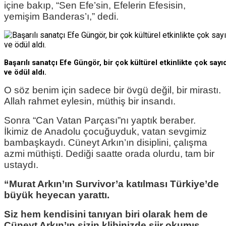
içine bakıp, “Sen Efe’sin, Efelerin Efesisin,
yemişim Banderas’ı,” dedi.
Başarılı sanatçı Efe Güngör, bir çok kültürel etkinlikte çok sayı
ve ödül aldı.
O söz benim için sadece bir övgü değil, bir mirastı.
Allah rahmet eylesin, müthiş bir insandı.
Sonra “Can Vatan Parçası”nı yaptık beraber.
İkimiz de Anadolu çocuğuyduk, vatan sevgimiz
bambaşkaydı. Cüneyt Arkın’ın disiplini, çalışma
azmi müthişti. Dediği saatte orada olurdu, tam bir
ustaydı.
“Murat Arkın’ın Survivor’a katılması Türkiye’de
büyük heyecan yarattı.
Siz hem kendisini tanıyan biri olarak hem de
Cüneyt Arkın’ın sizin klibinizde şiir okumış