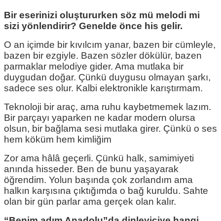
Bir eserinizi oluştururken söz mü melodi mi
sizi yönlendirir? Genelde önce his gelir.
O an içimde bir kıvılcım yanar, bazen bir cümleyle,
bazen bir ezgiyle. Bazen sözler dökülür, bazen
parmaklar melodiye gider. Ama mutlaka bir
duygudan doğar. Çünkü duygusu olmayan şarkı,
sadece ses olur. Kalbi elektronikle karıştırmam.
Teknoloji bir araç, ama ruhu kaybetmemek lazım.
Bir parçayı yaparken ne kadar modern olursa
olsun, bir bağlama sesi mutlaka girer. Çünkü o ses
hem köküm hem kimliğim
Zor ama hâlâ geçerli. Çünkü halk, samimiyeti
anında hisseder. Ben de bunu yaşayarak
öğrendim. Yolun başında çok zorlandım ama
halkın karşısına çıktığımda o bağ kuruldu. Sahte
olan bir gün parlar ama gerçek olan kalır.
“Benim adım Anadolu”da dinleyiciye hangi