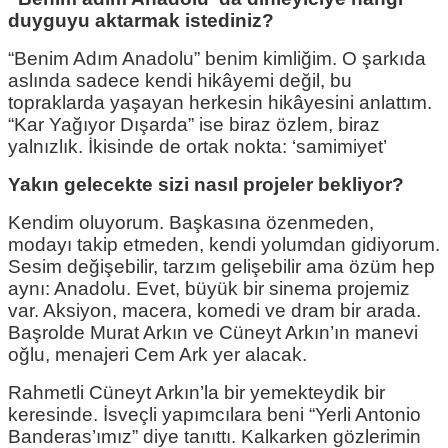
duyguyu aktarmak istediniz?
“Benim Adım Anadolu” benim kimliğim. O şarkıda
aslında sadece kendi hikâyemi değil, bu
topraklarda yaşayan herkesin hikâyesini anlattım.
“Kar Yağıyor Dışarda” ise biraz özlem, biraz
yalnızlık. İkisinde de ortak nokta: ‘samimiyet’
Yakın gelecekte sizi nasıl projeler bekliyor?
Kendim oluyorum. Başkasına özenmeden,
modayı takip etmeden, kendi yolumdan gidiyorum.
Sesim değişebilir, tarzım gelişebilir ama özüm hep
aynı: Anadolu. Evet, büyük bir sinema projemiz
var. Aksiyon, macera, komedi ve dram bir arada.
Başrolde Murat Arkın ve Cüneyt Arkın’ın manevi
oğlu, menajeri Cem Ark yer alacak.
Rahmetli Cüneyt Arkın’la bir yemekteydik bir
keresinde. İsveçli yapımcılara beni “Yerli Antonio
Banderas’ımız” diye tanıttı. Kalkarken gözlerimin