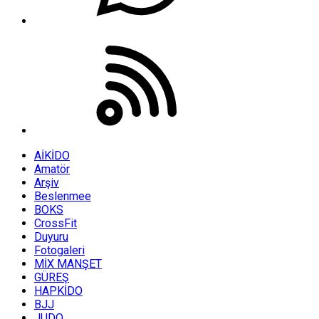
AİKİDO
Amatör
Arşiv
Beslenmee
BOKS
CrossFit
Duyuru
Fotogaleri
MİX MANŞET
GÜREŞ
HAPKİDO
BJJ
JUDO