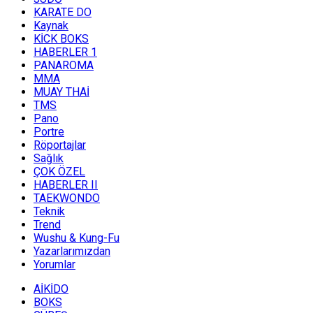
KARATE DO
Kaynak
KİCK BOKS
HABERLER 1
PANAROMA
MMA
MUAY THAİ
TMS
Pano
Portre
Röportajlar
Sağlık
ÇOK ÖZEL
HABERLER II
TAEKWONDO
Teknik
Trend
Wushu & Kung-Fu
Yazarlarımızdan
Yorumlar
AİKİDO
BOKS