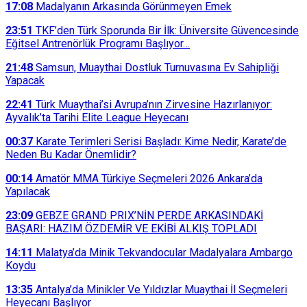
17:08
Madalyanın Arkasında Görünmeyen Emek
23:51
TKF’den Türk Sporunda Bir İlk: Üniversite Güvencesinde
Eğitsel Antrenörlük Programı Başlıyor…
21:48
Samsun, Muaythai Dostluk Turnuvasına Ev Sahipliği
Yapacak
22:41
Türk Muaythai’si Avrupa’nın Zirvesine Hazırlanıyor:
Ayvalık’ta Tarihi Elite League Heyecanı
00:37
Karate Terimleri Serisi Başladı: Kime Nedir, Karate’de
Neden Bu Kadar Önemlidir?
00:14
Amatör MMA Türkiye Seçmeleri 2026 Ankara’da
Yapılacak
23:09
GEBZE GRAND PRIX’NİN PERDE ARKASINDAKİ
BAŞARI: HAZIM ÖZDEMİR VE EKİBİ ALKIŞ TOPLADI
14:11
Malatya’da Minik Tekvandocular Madalyalara Ambargo
Koydu
13:35
Antalya’da Minikler Ve Yıldızlar Muaythai İl Seçmeleri
Heyecanı Başlıyor