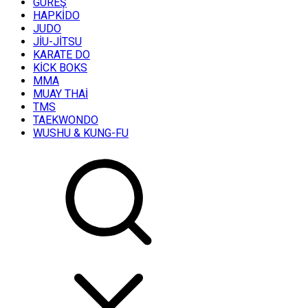
GÜREŞ
HAPKİDO
JUDO
JİU-JİTSU
KARATE DO
KİCK BOKS
MMA
MUAY THAİ
TMS
TAEKWONDO
WUSHU & KUNG-FU