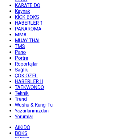
KARATE DO
Kaynak
KİCK BOKS
HABERLER 1
PANAROMA
MMA
MUAY THAİ
TMS
Pano
Portre
Röportajlar
Sağlık
ÇOK ÖZEL
HABERLER II
TAEKWONDO
Teknik
Trend
Wushu & Kung-Fu
Yazarlarımızdan
Yorumlar
AİKİDO
BOKS