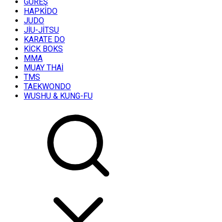
GÜREŞ
HAPKİDO
JUDO
JİU-JİTSU
KARATE DO
KİCK BOKS
MMA
MUAY THAİ
TMS
TAEKWONDO
WUSHU & KUNG-FU