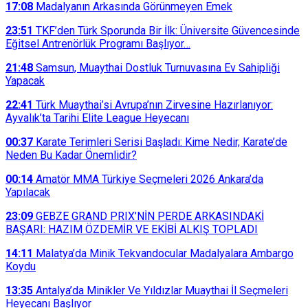
17:08
Madalyanın Arkasında Görünmeyen Emek
23:51
TKF’den Türk Sporunda Bir İlk: Üniversite Güvencesinde
Eğitsel Antrenörlük Programı Başlıyor…
21:48
Samsun, Muaythai Dostluk Turnuvasına Ev Sahipliği
Yapacak
22:41
Türk Muaythai’si Avrupa’nın Zirvesine Hazırlanıyor:
Ayvalık’ta Tarihi Elite League Heyecanı
00:37
Karate Terimleri Serisi Başladı: Kime Nedir, Karate’de
Neden Bu Kadar Önemlidir?
00:14
Amatör MMA Türkiye Seçmeleri 2026 Ankara’da
Yapılacak
23:09
GEBZE GRAND PRIX’NİN PERDE ARKASINDAKİ
BAŞARI: HAZIM ÖZDEMİR VE EKİBİ ALKIŞ TOPLADI
14:11
Malatya’da Minik Tekvandocular Madalyalara Ambargo
Koydu
13:35
Antalya’da Minikler Ve Yıldızlar Muaythai İl Seçmeleri
Heyecanı Başlıyor