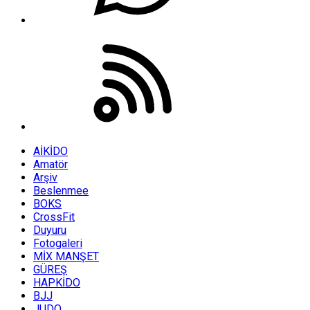
AİKİDO
Amatör
Arşiv
Beslenmee
BOKS
CrossFit
Duyuru
Fotogaleri
MİX MANŞET
GÜREŞ
HAPKİDO
BJJ
JUDO