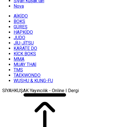
Siyah Kuşak’tan
Nova
AİKİDO
BOKS
GÜREŞ
HAPKİDO
JUDO
JİU-JİTSU
KARATE DO
KİCK BOKS
MMA
MUAY THAİ
TMS
TAEKWONDO
WUSHU & KUNG-FU
SİYAHKUŞAK Yayıncılık - Online I Dergi