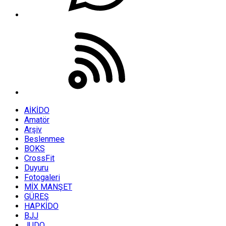
AİKİDO
Amatör
Arşiv
Beslenmee
BOKS
CrossFit
Duyuru
Fotogaleri
MİX MANŞET
GÜREŞ
HAPKİDO
BJJ
JUDO