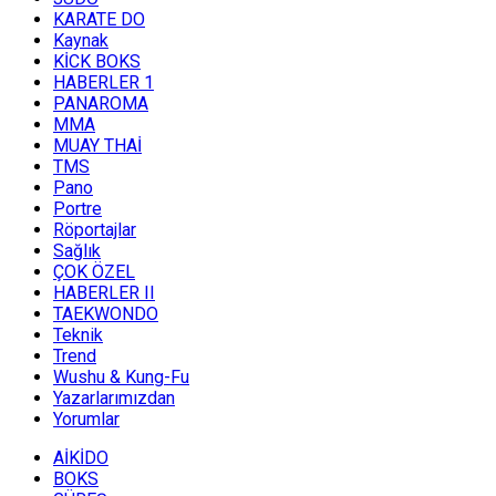
KARATE DO
Kaynak
KİCK BOKS
HABERLER 1
PANAROMA
MMA
MUAY THAİ
TMS
Pano
Portre
Röportajlar
Sağlık
ÇOK ÖZEL
HABERLER II
TAEKWONDO
Teknik
Trend
Wushu & Kung-Fu
Yazarlarımızdan
Yorumlar
AİKİDO
BOKS