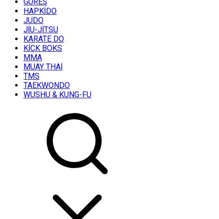
GÜREŞ
HAPKİDO
JUDO
JİU-JİTSU
KARATE DO
KİCK BOKS
MMA
MUAY THAİ
TMS
TAEKWONDO
WUSHU & KUNG-FU