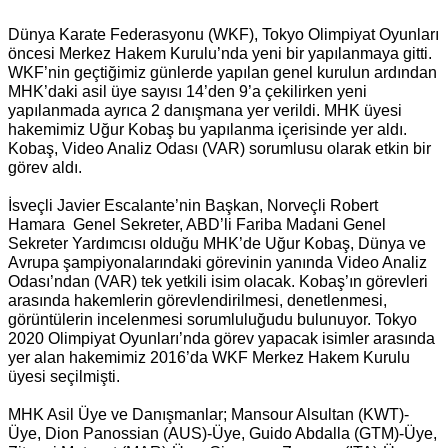
*
Dünya Karate Federasyonu (WKF), Tokyo Olimpiyat Oyunları
öncesi Merkez Hakem Kurulu’nda yeni bir yapılanmaya gitti.
WKF’nin geçtiğimiz günlerde yapılan genel kurulun ardından
MHK’daki asil üye sayısı 14’den 9’a çekilirken yeni
yapılanmada ayrıca 2 danışmana yer verildi. MHK üyesi
hakemimiz Uğur Kobaş bu yapılanma içerisinde yer aldı.
Kobaş, Video Analiz Odası (VAR) sorumlusu olarak etkin bir
görev aldı.
*
İsveçli Javier Escalante’nin Başkan, Norveçli Robert
Hamara Genel Sekreter, ABD’li Fariba Madani Genel
Sekreter Yardımcısı olduğu MHK’de Uğur Kobaş, Dünya ve
Avrupa şampiyonalarındaki görevinin yanında Video Analiz
Odası’ndan (VAR) tek yetkili isim olacak. Kobaş’ın görevleri
arasında hakemlerin görevlendirilmesi, denetlenmesi,
görüntülerin incelenmesi sorumluluğudu bulunuyor. Tokyo
2020 Olimpiyat Oyunları’nda görev yapacak isimler arasında
yer alan hakemimiz 2016’da WKF Merkez Hakem Kurulu
üyesi seçilmişti.
*
MHK Asil Üye ve Danışmanlar; Mansour Alsultan (KWT)-
Üye, Dion Panossian (AUS)-Üye, Guido Abdalla (GTM)-Üye,