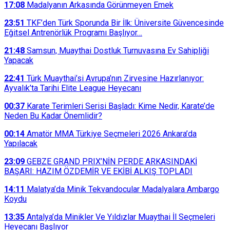
17:08
Madalyanın Arkasında Görünmeyen Emek
23:51
TKF’den Türk Sporunda Bir İlk: Üniversite Güvencesinde
Eğitsel Antrenörlük Programı Başlıyor…
21:48
Samsun, Muaythai Dostluk Turnuvasına Ev Sahipliği
Yapacak
22:41
Türk Muaythai’si Avrupa’nın Zirvesine Hazırlanıyor:
Ayvalık’ta Tarihi Elite League Heyecanı
00:37
Karate Terimleri Serisi Başladı: Kime Nedir, Karate’de
Neden Bu Kadar Önemlidir?
00:14
Amatör MMA Türkiye Seçmeleri 2026 Ankara’da
Yapılacak
23:09
GEBZE GRAND PRIX’NİN PERDE ARKASINDAKİ
BAŞARI: HAZIM ÖZDEMİR VE EKİBİ ALKIŞ TOPLADI
14:11
Malatya’da Minik Tekvandocular Madalyalara Ambargo
Koydu
13:35
Antalya’da Minikler Ve Yıldızlar Muaythai İl Seçmeleri
Heyecanı Başlıyor