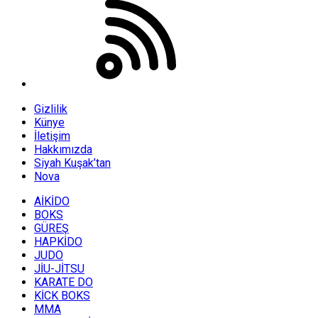
Gizlilik
Künye
İletişim
Hakkımızda
Siyah Kuşak’tan
Nova
AİKİDO
BOKS
GÜREŞ
HAPKİDO
JUDO
JİU-JİTSU
KARATE DO
KİCK BOKS
MMA