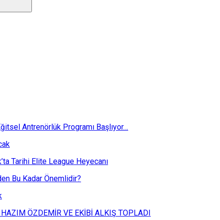
ğitsel Antrenörlük Programı Başlıyor…
cak
k’ta Tarihi Elite League Heyecanı
eden Bu Kadar Önemlidir?
k
 HAZIM ÖZDEMİR VE EKİBİ ALKIŞ TOPLADI