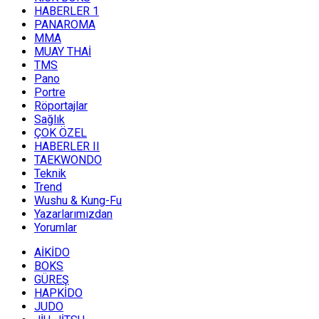
HABERLER 1
PANAROMA
MMA
MUAY THAİ
TMS
Pano
Portre
Röportajlar
Sağlık
ÇOK ÖZEL
HABERLER II
TAEKWONDO
Teknik
Trend
Wushu & Kung-Fu
Yazarlarımızdan
Yorumlar
AİKİDO
BOKS
GÜREŞ
HAPKİDO
JUDO