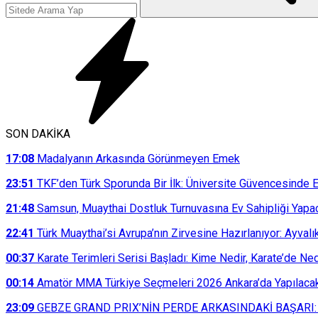
SON DAKİKA
17:08
Madalyanın Arkasında Görünmeyen Emek
23:51
TKF’den Türk Sporunda Bir İlk: Üniversite Güvencesinde E
21:48
Samsun, Muaythai Dostluk Turnuvasına Ev Sahipliği Yapa
22:41
Türk Muaythai’si Avrupa’nın Zirvesine Hazırlanıyor: Ayvalı
00:37
Karate Terimleri Serisi Başladı: Kime Nedir, Karate’de N
00:14
Amatör MMA Türkiye Seçmeleri 2026 Ankara’da Yapılaca
23:09
GEBZE GRAND PRIX’NİN PERDE ARKASINDAKİ BAŞARI: