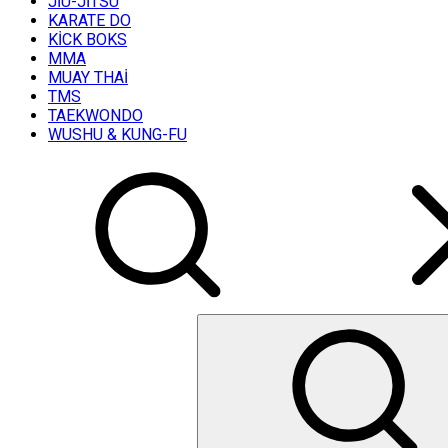
JİU-JİTSU
KARATE DO
KİCK BOKS
MMA
MUAY THAİ
TMS
TAEKWONDO
WUSHU & KUNG-FU