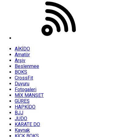
AİKİDO
Amatör
Arşiv
Beslenmee
BOKS
CrossFit
Duyuru
Fotogaleri
MİX MANŞET
GÜREŞ
HAPKİDO
BJJ
JUDO
KARATE DO
Kaynak
KİCK BOKS