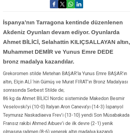
İspanya’nın Tarragona kentinde düzenlenen
Akdeniz Oyunları devam ediyor. Oyunlarda
Ahmet BİLİCİ, Selahattin KILIÇSALLAYAN altın,
Muhammet DEMİR ve Yunus Emre DEDE
bronz madalya kazandılar.
Grekoromen stilde Metehan BAŞAR’la Yunus Emre BAŞAR’ın
altın, Elçin ALİ ‘nin Gümüş ve Murat FIRAT’ın Bronz Madalyası
sonrasında Serbest Stilde de;
86 kg da Ahmet BİLİCİ Nordic sisteminde Makedon Besmir
Veselovski’yi (10-0) İtalyan Aron Caneva’yı (14-3) İspanyol
Teymuraz Naskadiaeva Frev’i (13-10) yendi Son Müsabakada
Fransız rakibi Ahmed Aıbuev’i de ilk devre (2-1) yenik
olmasına rağmen (8-6) yenerek altın madalya kazandı.