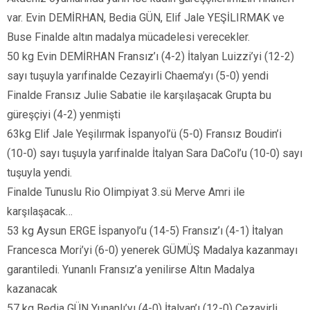
var. Evin DEMİRHAN, Bedia GÜN, Elif Jale YEŞİLIRMAK ve
Buse Finalde altın madalya mücadelesi verecekler.
50 kg Evin DEMİRHAN Fransız’ı (4-2) İtalyan Luizzi’yi (12-2)
sayı tuşuyla yarıfinalde Cezayirli Chaema’yı (5-0) yendi
Finalde Fransız Julie Sabatie ile karşılaşacak Grupta bu
güreşçiyi (4-2) yenmişti
63kg Elif Jale Yeşilırmak İspanyol’ü (5-0) Fransız Boudin’i
(10-0) sayı tuşuyla yarıfinalde İtalyan Sara DaCol’u (10-0) sayı
tuşuyla yendi.
Finalde Tunuslu Rio Olimpiyat 3.sü Merve Amri ile
karşılaşacak…
53 kg Aysun ERGE İspanyol’u (14-5) Fransız’ı (4-1) İtalyan
Francesca Mori’yi (6-0) yenerek GÜMÜŞ Madalya kazanmayı
garantiledi. Yunanlı Fransız’a yenilirse Altın Madalya
kazanacak
57 kg Bedia GÜN Yunanlı’yı (4-0) İtalyan’ı (12-0) Cezayirli