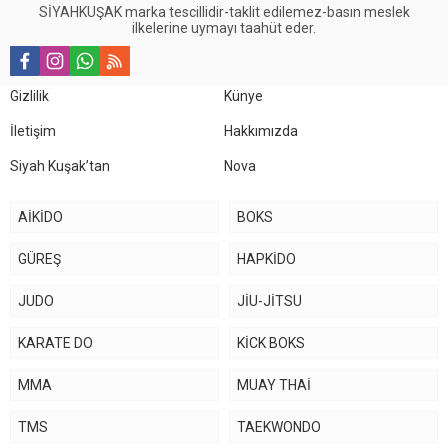
SİYAHKUŞAK marka tescillidir-taklit edilemez-basın meslek
ilkelerine uymayı taahüt eder.
Gizlilik
Künye
İletişim
Hakkımızda
Siyah Kuşak’tan
Nova
AİKİDO
BOKS
GÜREŞ
HAPKİDO
JUDO
JİU-JİTSU
KARATE DO
KİCK BOKS
MMA
MUAY THAİ
TMS
TAEKWONDO