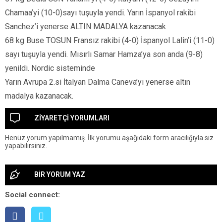
Chamaa’yi (10-0)sayı tuşuyla yendi. Yarın İspanyol rakibi
Sanchez’i yenerse ALTIN MADALYA kazanacak
68 kg Buse TOSUN Fransız rakibi (4-0) İspanyol Lalin’i (11-0)
sayı tuşuyla yendi. Mısırlı Samar Hamza’ya son anda (9-8)
yenildi. Nordic sisteminde
Yarın Avrupa 2.si İtalyan Dalma Caneva’yı yenerse altın
madalya kazanacak.
ZİYARETÇİ YORUMLARI
Henüz yorum yapılmamış. İlk yorumu aşağıdaki form aracılığıyla siz
yapabilirsiniz.
BİR YORUM YAZ
Social connect: