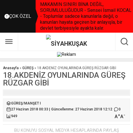
MAKAMIN SINIRI BİNA DEĞİL,
SORUMLULUĞUDUR - Sensei İsmail KOCAL
ÇOK ÖZEL
- Toplumlar sadece kanunlarla değil, o
kanunları hayata geçiren bir anlayışla, bir
devlet terbiyesiyle ayakta kalır.
Anasayfa
»
GÜREŞ
»
18.AKDENİZ OYUNLARINDA GÜREŞ RÜZGAR GİBİ
18.AKDENİZ OYUNLARINDA GÜREŞ
RÜZGAR GİBİ
GÜREŞ
/
MANŞET I
27 Haziran 2018 00:33 | Güncellenme: 27 Haziran 2018 12:12
0
+
-
A
A
949
BU KONUYU SOSYAL MEDYA HESAPLARINDA PAYLAŞ