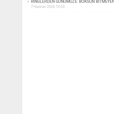
RİNGLERDEN GÜNÜMÜZE: BOKSUN BİTMEYEN
7 Haziran 2026 10:03