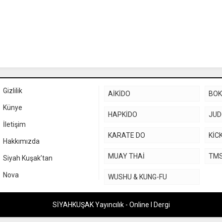
Gizlilik
AİKİDO
BO
Künye
HAPKİDO
JU
İletişim
KARATE DO
KİC
Hakkımızda
MUAY THAİ
TM
Siyah Kuşak’tan
Nova
WUSHU & KUNG-FU
SİYAHKUŞAK Yayıncılık - Online I Dergi