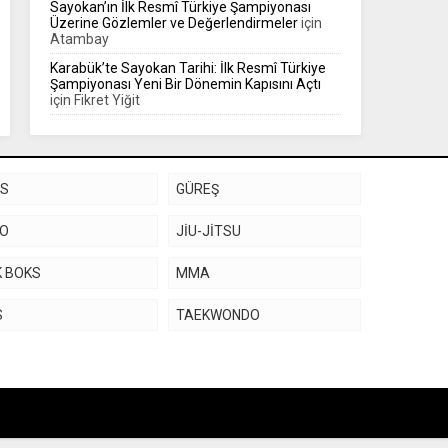
Sayokan’ın İlk Resmî Türkiye Şampiyonası
Üzerine Gözlemler ve Değerlendirmeler
için
Atambay
Karabük’te Sayokan Tarihi: İlk Resmî Türkiye
Şampiyonası Yeni Bir Dönemin Kapısını Açtı
için
Fikret Yiğit
KS
GÜREŞ
DO
JİU-JİTSU
K BOKS
MMA
S
TAEKWONDO