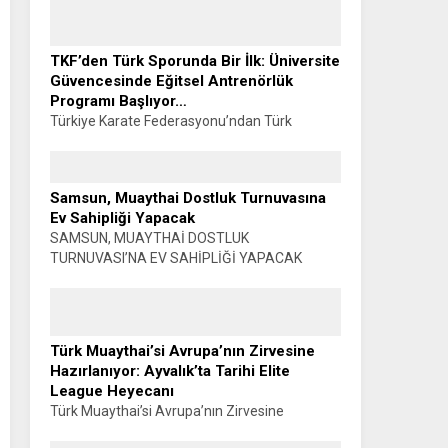
çekilir, başarı konuşulur. Oysa o madalyanın
görünmeyen bir yüzü vardır. Sabahın...
TKF’den Türk Sporunda Bir İlk: Üniversite
Güvencesinde Eğitsel Antrenörlük
Programı Başlıyor…
Türkiye Karate Federasyonu’ndan Türk
Sporunda Bir İlk: ÜNİVERSİTE GÜVENCESİNDE
EĞİTSEL ANTRENÖRLÜK PROGRAMI
BAŞLIYOR… Muhammet K. GÜLŞEN –
Samsun, Muaythai Dostluk Turnuvasına
SİYAHKUŞAK Türkiye Karate Federasyonu ile
Ev Sahipliği Yapacak
Manisa Celal Bayar...
SAMSUN, MUAYTHAİ DOSTLUK
TURNUVASI’NA EV SAHİPLİĞİ YAPACAK
Haber: Muhammet K. GÜLŞEN Türkiye
Muaythai Federasyonu Samsun 2026 İl
Faaliyet Programı kapsamında düzenlenecek
Muaythai Dostluk Turnuvası, 5-9...
Türk Muaythai’si Avrupa’nın Zirvesine
Hazırlanıyor: Ayvalık’ta Tarihi Elite
League Heyecanı
Türk Muaythai’si Avrupa’nın Zirvesine
Hazırlanıyor: AYVALIK’TA TARİHİ ELITE