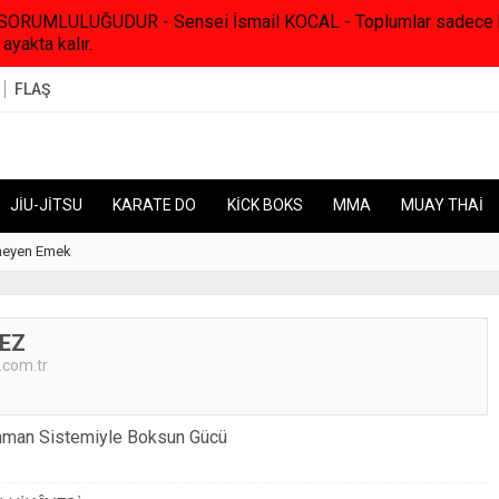
RUMLULUĞUDUR - Sensei İsmail KOCAL - Toplumlar sadece kanunl
 ayakta kalır.
FLAŞ
JİU-JİTSU
KARATE DO
KİCK BOKS
MMA
MUAY THAİ
iversite Güvencesinde Eğitsel Antrenörlük Programı Başlıyor…
21:48
Samsun, Muayth
MEZ
com.tr
renman Sistemiyle Boksun Gücü