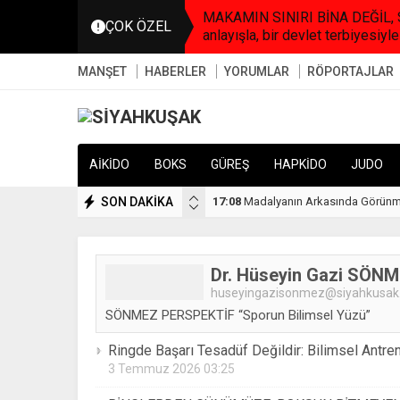
MAKAMIN SINIRI BİNA DEĞİL, SO
ÇOK ÖZEL
anlayışla, bir devlet terbiyesiyle
MANŞET
HABERLER
YORUMLAR
RÖPORTAJLAR
AİKİDO
BOKS
GÜREŞ
HAPKİDO
JUDO
SON DAKİKA
23:51
TKF’den Türk Sporunda Bir İlk: Ün
Dr. Hüseyin Gazi SÖN
huseyingazisonmez@siyahkusak.
SÖNMEZ PERSPEKTİF “Sporun Bilimsel Yüzü”
Ringde Başarı Tesadüf Değildir: Bilimsel Ant
3 Temmuz 2026 03:25