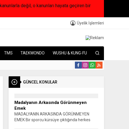
arla değil, o kanunları hayata geçiren bir
Üyelik İşlemleri
TMS
TAEKWONDO
WUSHU & KUNG-FU
ai Dostluk Turnuvasına Ev Sahipliği Yapacak
22:4
GÜNCEL KONULAR
Madalyanın Arkasında Görünmeyen
Emek
MADALYANIN ARKASINDA GÖRÜNMEYEN
EMEK Bir sporcu kürsüye çıktığında herkes
madalyayı görür. Alkışlar yükselir, fotoğraflar