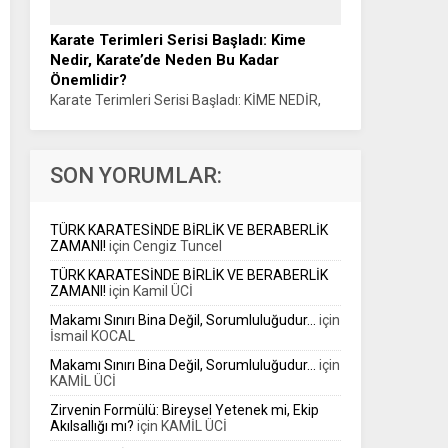
LEAGUE HEYECANI Haber: Muhammet K.
GÜLŞEN Türk Muaythai’si, uluslararası
Karate Terimleri Serisi Başladı: Kime
organizasyonlardaki yükselişini Avrupa’nın en
Nedir, Karate’de Neden Bu Kadar
prestijli organizasyonlarından biriyle
Önemlidir?
sürdürüyor....
Karate Terimleri Serisi Başladı: KİME NEDİR,
KARATE’DE NEDEN BU KADAR ÖNEMLİDİR?
Sensei Haluk ÖNER Karate eğitiminin temel
kavramlarını anlaşılır bir dille spor kamuoyuna
SON YORUMLAR:
aktarmayı amaçlayan...
TÜRK KARATESİNDE BİRLİK VE BERABERLİK
ZAMANI!
için
Cengiz Tuncel
TÜRK KARATESİNDE BİRLİK VE BERABERLİK
ZAMANI!
için
Kamil ÜCİ
Makamı Sınırı Bina Değil, Sorumluluğudur…
için
İsmail KOCAL
Makamı Sınırı Bina Değil, Sorumluluğudur…
için
KAMİL ÜCİ
Zirvenin Formülü: Bireysel Yetenek mi, Ekip
Akılsallığı mı?
için
KAMİL ÜCİ