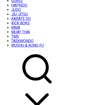
GÜREŞ
HAPKİDO
JUDO
JİU-JİTSU
KARATE DO
KİCK BOKS
MMA
MUAY THAİ
TMS
TAEKWONDO
WUSHU & KUNG-FU