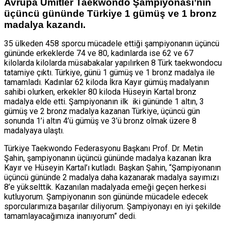
Avrupa Ümitler Taekwondo Şampiyonası’nın
üçüncü gününde Türkiye 1 gümüş ve 1 bronz
madalya kazandı.
35 ülkeden 458 sporcu mücadele ettiği şampiyonanın üçüncü
gününde erkeklerde 74 ve 80, kadınlarda ise 62 ve 67
kilolarda kilolarda müsabakalar yapılırken 8 Türk taekwondocu
tatamiye çıktı. Türkiye, günü 1 gümüş ve 1 bronz madalya ile
tamamladı. Kadınlar 62 kiloda İkra Kayır gümüş madalyanın
sahibi olurken, erkekler 80 kiloda Hüseyin Kartal bronz
madalya elde etti. Şampiyonanın ilk iki gününde 1 altın, 3
gümüş ve 2 bronz madalya kazanan Türkiye, üçüncü gün
sonunda 1’i altın 4’ü gümüş ve 3’ü bronz olmak üzere 8
madalyaya ulaştı.
Türkiye Taekwondo Federasyonu Başkanı Prof. Dr. Metin
Şahin, şampiyonanın üçüncü gününde madalya kazanan İkra
Kayır ve Hüseyin Kartal’ı kutladı. Başkan Şahin, “Şampiyonanın
üçüncü gününde 2 madalya daha kazanarak madalya sayımızı
8’e yükselttik. Kazanılan madalyada emeği geçen herkesi
kutluyorum. Şampiyonanın son gününde mücadele edecek
sporcularımıza başarılar diliyorum. Şampiyonayı en iyi şekilde
tamamlayacağımıza inanıyorum” dedi.