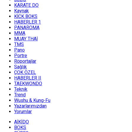
KARATE DO
Kaynak
KİCK BOKS
HABERLER 1
PANAROMA
MMA
MUAY THAİ
TMS
Pano
Portre
Röportajlar
Sağlık
ÇOK ÖZEL
HABERLER II
TAEKWONDO
Teknik
Trend
Wushu & Kung-Fu
Yazarlarımızdan
Yorumlar
AİKİDO
BOKS