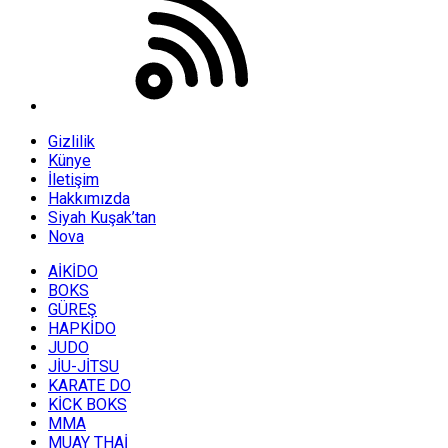
Gizlilik
Künye
İletişim
Hakkımızda
Siyah Kuşak’tan
Nova
AİKİDO
BOKS
GÜREŞ
HAPKİDO
JUDO
JİU-JİTSU
KARATE DO
KİCK BOKS
MMA
MUAY THAİ