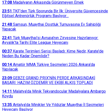
17:08
Madalyanın Arkasında Görünmeyen Emek
23:51
TKF’den Türk Sporunda Bir İlk: Üniversite Güvencesinde
Eğitsel Antrenörlük Programı Başlıyor…
21:48
Samsun, Muaythai Dostluk Turnuvasına Ev Sahipliği
Yapacak
22:41
Türk Muaythai’si Avrupa’nın Zirvesine Hazırlanıyor:
Ayvalık’ta Tarihi Elite League Heyecanı
00:37
Karate Terimleri Serisi Başladı: Kime Nedir, Karate’de
Neden Bu Kadar Önemlidir?
00:14
Amatör MMA Türkiye Seçmeleri 2026 Ankara’da
Yapılacak
23:09
GEBZE GRAND PRIX’NİN PERDE ARKASINDAKİ
BAŞARI: HAZIM ÖZDEMİR VE EKİBİ ALKIŞ TOPLADI
14:11
Malatya’da Minik Tekvandocular Madalyalara Ambargo
Koydu
13:35
Antalya’da Minikler Ve Yıldızlar Muaythai İl Seçmeleri
Heyecanı Başlıyor