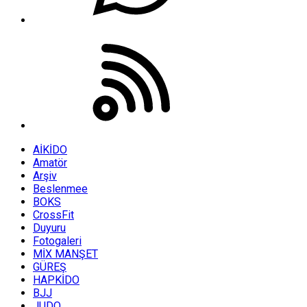
AİKİDO
Amatör
Arşiv
Beslenmee
BOKS
CrossFit
Duyuru
Fotogaleri
MİX MANŞET
GÜREŞ
HAPKİDO
BJJ
JUDO