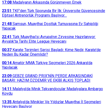
17:08
Madalyanın Arkasında Görünmeyen Emek
23:51
TKF’den Türk Sporunda Bir İlk: Üniversite Güvencesinde
Eğitsel Antrenörlük Programı Başlıyor…
21:48
Samsun, Muaythai Dostluk Turnuvasına Ev Sahipliği
Yapacak
22:41
Türk Muaythai’si Avrupa’nın Zirvesine Hazırlanıyor:
Ayvalık’ta Tarihi Elite League Heyecanı
00:37
Karate Terimleri Serisi Başladı: Kime Nedir, Karate’de
Neden Bu Kadar Önemlidir?
00:14
Amatör MMA Türkiye Seçmeleri 2026 Ankara’da
Yapılacak
23:09
GEBZE GRAND PRIX’NİN PERDE ARKASINDAKİ
BAŞARI: HAZIM ÖZDEMİR VE EKİBİ ALKIŞ TOPLADI
14:11
Malatya’da Minik Tekvandocular Madalyalara Ambargo
Koydu
13:35
Antalya’da Minikler Ve Yıldızlar Muaythai İl Seçmeleri
Heyecanı Başlıyor