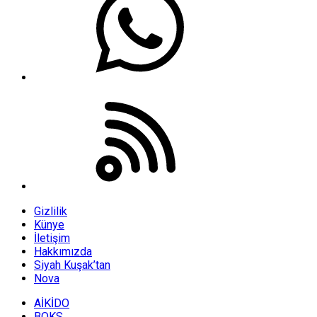
Gizlilik
Künye
İletişim
Hakkımızda
Siyah Kuşak’tan
Nova
AİKİDO
BOKS