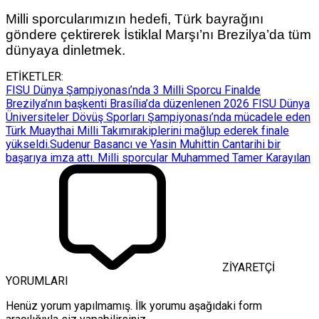
Milli sporcularımızın hedefi, Türk bayrağını
göndere çektirerek İstiklal Marşı’nı Brezilya’da tüm
dünyaya dinletmek.
ETİKETLER:
FISU Dünya Şampiyonası’nda 3 Milli Sporcu Finalde
Brezilya’nın başkenti Brasília’da düzenlenen 2026 FISU Dünya
Üniversiteler Dövüş Sporları Şampiyonası’nda mücadele eden
Türk Muaythai Milli Takımı
rakiplerini mağlup ederek finale
yükseldi.
Sudenur Basancı ve Yasin Muhittin Can
tarihi bir
başarıya imza attı. Milli sporcular Muhammed Tamer Karayılan
ZİYARETÇİ
YORUMLARI
Henüz yorum yapılmamış. İlk yorumu aşağıdaki form