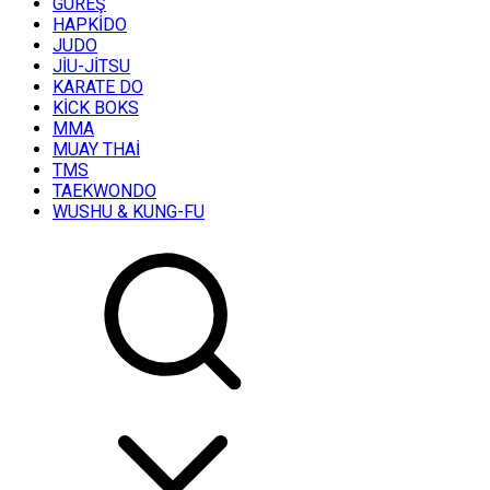
GÜREŞ
HAPKİDO
JUDO
JİU-JİTSU
KARATE DO
KİCK BOKS
MMA
MUAY THAİ
TMS
TAEKWONDO
WUSHU & KUNG-FU