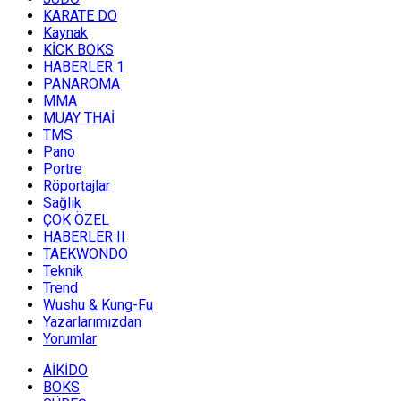
KARATE DO
Kaynak
KİCK BOKS
HABERLER 1
PANAROMA
MMA
MUAY THAİ
TMS
Pano
Portre
Röportajlar
Sağlık
ÇOK ÖZEL
HABERLER II
TAEKWONDO
Teknik
Trend
Wushu & Kung-Fu
Yazarlarımızdan
Yorumlar
AİKİDO
BOKS