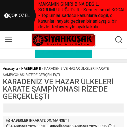
MAKAMIN SINIRI BİNA DEĞİL,
SORUMLULUĞUDUR - Sensei İsmail KOCAL
ÇOK ÖZEL
- Toplumlar sadece kanunlarla değil, o
kanunları hayata geçiren bir anlayışla, bir
devlet terbiyesiyle ayakta kalır.
Anasayfa
»
HABERLER II
»
KARADENİZ VE HAZAR ÜLKELERİ KARATE
ŞAMPİYONASI RİZE’DE GERÇEKLEŞTİ
KARADENİZ VE HAZAR ÜLKELERİ
KARATE ŞAMPİYONASI RİZE’DE
GERÇEKLEŞTİ
HABERLER II
/
KARATE DO
/
MANŞET I
4 Ağustos 2025 11:31 | Güncellenme: 6 Ağustos 2025 11:35
0