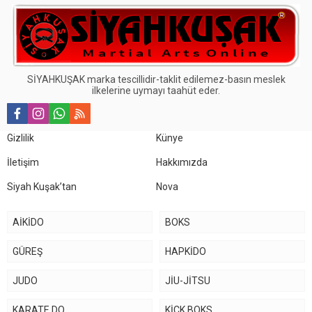
SİYAHKUŞAK marka tescillidir-taklit edilemez-basın meslek
ilkelerine uymayı taahüt eder.
Gizlilik
Künye
İletişim
Hakkımızda
Siyah Kuşak’tan
Nova
AİKİDO
BOKS
GÜREŞ
HAPKİDO
JUDO
JİU-JİTSU
KARATE DO
KİCK BOKS