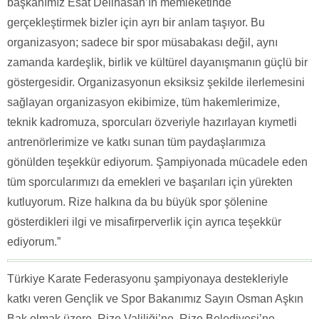
başkanımız Esat Delihasan’ın memleketinde
gerçekleştirmek bizler için ayrı bir anlam taşıyor. Bu
organizasyon; sadece bir spor müsabakası değil, aynı
zamanda kardeşlik, birlik ve kültürel dayanışmanın güçlü bir
göstergesidir. Organizasyonun eksiksiz şekilde ilerlemesini
sağlayan organizasyon ekibimize, tüm hakemlerimize,
teknik kadromuza, sporcuları özveriyle hazırlayan kıymetli
antrenörlerimize ve katkı sunan tüm paydaşlarımıza
gönülden teşekkür ediyorum. Şampiyonada mücadele eden
tüm sporcularımızı da emekleri ve başarıları için yürekten
kutluyorum. Rize halkına da bu büyük spor şölenine
gösterdikleri ilgi ve misafirperverlik için ayrıca teşekkür
ediyorum.”
Türkiye Karate Federasyonu şampiyonaya destekleriyle
katkı veren Gençlik ve Spor Bakanımız Sayın Osman Aşkın
Bak olmak üzere, Rize Valiliği’ne, Rize Belediyesi’ne,