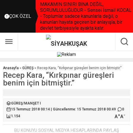
MAKAMIN SINIRI BİNA DEĞİL,
SORUMLULUĞUDUR - Sensei İsmail KOCAL
ÇOK ÖZEL
- Toplumlar sadece kanunlarla değil, o
kanunları hayata geçiren bir anlayışla, bir
devlet terbiyesiyle ayakta kalır.
Anasayfa
»
GÜREŞ
»
Recep Kara, “Kırkpınar güreşleri benim için bitmiştir.”
Recep Kara, “Kırkpınar güreşleri
benim için bitmiştir.”
GÜREŞ
/
MANŞET I
15 Temmuz 2018 00:14 | Güncellenme: 15 Temmuz 2018 00:49
0
+
-
A
A
1.154
BU KONUYU SOSYAL MEDYA HESAPLARINDA PAYLAŞ