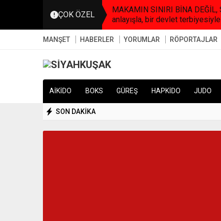
MAKAMIN SINIRI BİNA DEĞİL, SO
ÇOK ÖZEL
anlayışla, bir devlet terbiyesiyle
MANŞET
HABERLER
YORUMLAR
RÖPORTAJLAR
AİKİDO
BOKS
GÜREŞ
HAPKİDO
JUDO
SON DAKİKA