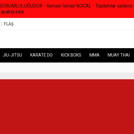
RUMLULUĞUDUR - Sensei İsmail KOCAL - Toplumlar sadece kanunl
 ayakta kalır.
FLAŞ
JİU-JİTSU
KARATE DO
KİCK BOKS
MMA
MUAY THAİ