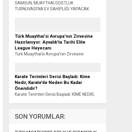
SAMSUN, MUAYTHAİ DOSTLUK
TURNUVASI’NA EV SAHİPLİĞİ YAPACAK
Haber: Muhammet K. GÜLŞEN Türkiye
Muaythai Federasyonu Samsun 2026 İl
Faaliyet Programı kapsamında düzenlenecek
Muaythai Dostluk Turnuvası, 5-9...
Türk Muaythai’si Avrupa’nın Zirvesine
Hazırlanıyor: Ayvalık’ta Tarihi Elite
League Heyecanı
Türk Muaythai’si Avrupa’nın Zirvesine
Hazırlanıyor: AYVALIK’TA TARİHİ ELITE
LEAGUE HEYECANI Haber: Muhammet K.
GÜLŞEN Türk Muaythai’si, uluslararası
Karate Terimleri Serisi Başladı: Kime
organizasyonlardaki yükselişini Avrupa’nın en
Nedir, Karate’de Neden Bu Kadar
prestijli organizasyonlarından biriyle
Önemlidir?
sürdürüyor....
Karate Terimleri Serisi Başladı: KİME NEDİR,
KARATE’DE NEDEN BU KADAR ÖNEMLİDİR?
Sensei Haluk ÖNER Karate eğitiminin temel
kavramlarını anlaşılır bir dille spor kamuoyuna
SON YORUMLAR:
aktarmayı amaçlayan...