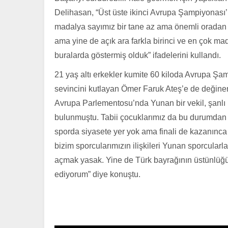
Delihasan, “Üst üste ikinci Avrupa Şampiyonası’
madalya sayımız bir tane az ama önemli oradan 
ama yine de açık ara farkla birinci ve en çok m
buralarda göstermiş olduk” ifadelerini kullandı.
21 yaş altı erkekler kumite 60 kiloda Avrupa Şa
sevincini kutlayan Ömer Faruk Ateş’e de değinen
Avrupa Parlementosu’nda Yunan bir vekil, şanlı 
bulunmuştu. Tabii çocuklarımız da bu durumdan et
sporda siyasete yer yok ama finali de kazanınca
bizim sporcularımızın ilişkileri Yunan sporcularl
açmak yasak. Yine de Türk bayrağının üstünlüğ
ediyorum” diye konuştu.
bedava porno izle