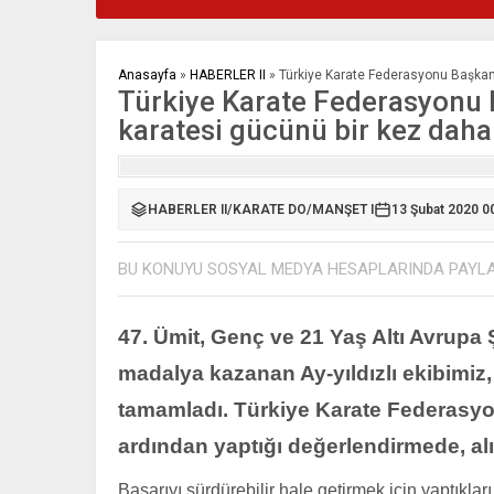
Anasayfa
»
HABERLER II
»
Türkiye Karate Federasyonu Başkanı
Türkiye Karate Federasyonu 
karatesi gücünü bir kez daha 
HABERLER II
/
KARATE DO
/
MANŞET I
13 Şubat 2020 0
BU KONUYU SOSYAL MEDYA HESAPLARINDA PAYL
47. Ümit, Genç ve 21 Yaş Altı Avrupa
madalya kazanan Ay-yıldızlı ekibimiz,
tamamladı. Türkiye Karate Federasy
ardından yaptığı değerlendirmede, al
Başarıyı sürdürebilir hale getirmek için yaptıkl