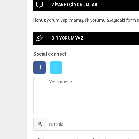
ZİYARETÇİ YORUMLARI
Henüz yorum yapılmamış. İlk yorumu aşağıdaki form arac
BİR YORUM YAZ
Social connect: