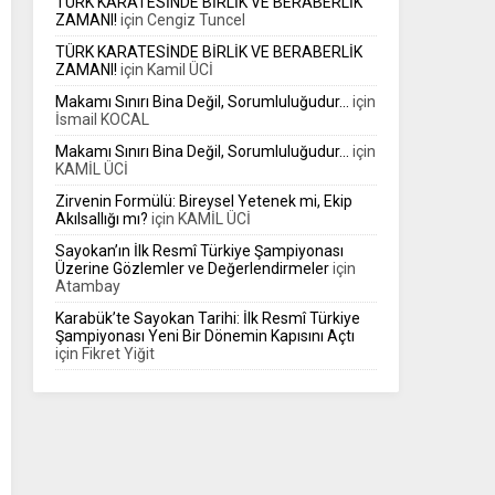
TÜRK KARATESİNDE BİRLİK VE BERABERLİK
ZAMANI!
için
Cengiz Tuncel
TÜRK KARATESİNDE BİRLİK VE BERABERLİK
ZAMANI!
için
Kamil ÜCİ
Makamı Sınırı Bina Değil, Sorumluluğudur…
için
İsmail KOCAL
Makamı Sınırı Bina Değil, Sorumluluğudur…
için
KAMİL ÜCİ
Zirvenin Formülü: Bireysel Yetenek mi, Ekip
Akılsallığı mı?
için
KAMİL ÜCİ
Sayokan’ın İlk Resmî Türkiye Şampiyonası
Üzerine Gözlemler ve Değerlendirmeler
için
Atambay
Karabük’te Sayokan Tarihi: İlk Resmî Türkiye
Şampiyonası Yeni Bir Dönemin Kapısını Açtı
için
Fikret Yiğit