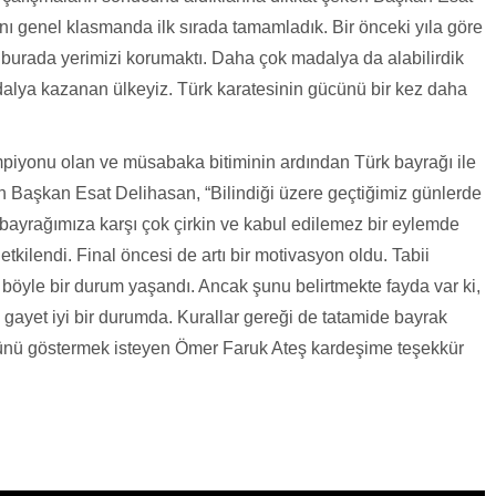
nı genel klasmanda ilk sırada tamamladık. Bir önceki yıla göre
burada yerimizi korumaktı. Daha çok madalya da alabilirdik
adalya kazanan ülkeyiz. Türk karatesinin gücünü bir kez daha
mpiyonu olan ve müsabaka bitiminin ardından Türk bayrağı ile
 Başkan Esat Delihasan, “Bilindiği üzere geçtiğimiz günlerde
bayrağımıza karşı çok çirkin ve kabul edilemez bir eylemde
kilendi. Final öncesi de artı bir motivasyon oldu. Tabii
 böyle bir durum yaşandı. Ancak şunu belirtmekte fayda var ki,
a gayet iyi bir durumda. Kurallar gereği de tatamide bayrak
ünü göstermek isteyen Ömer Faruk Ateş kardeşime teşekkür