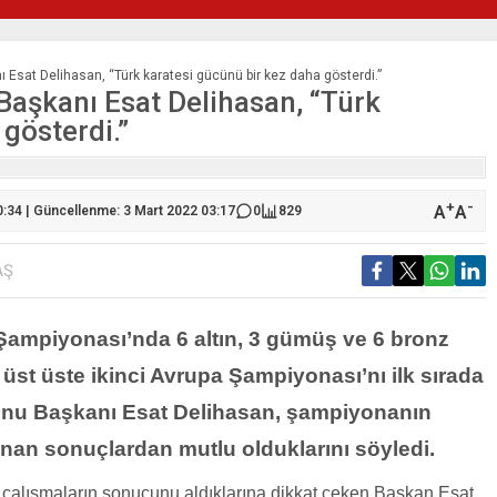
 Esat Delihasan, “Türk karatesi gücünü bir kez daha gösterdi.”
Başkanı Esat Delihasan, “Türk
gösterdi.”
+
-
A
A
0:34 | Güncellenme: 3 Mart 2022 03:17
0
829
AŞ
 Şampiyonası’nda 6 altın, 3 gümüş ve 6 bronz
 üst üste ikinci Avrupa Şampiyonası’nı ilk sırada
onu Başkanı Esat Delihasan, şampiyonanın
ınan sonuçlardan mutlu olduklarını söyledi.
arı çalışmaların sonucunu aldıklarına dikkat çeken Başkan Esat