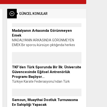
GÜNCEL KONULAR
Madalyanın Arkasında Görünmeyen
Emek
MADALYANIN ARKASINDA GÖRÜNMEYEN
EMEK Bir sporcu kürsüye çıktığında herkes
madalyayı görür. Alkışlar yükselir, fotoğraflar
çekilir, başarı konuşulur. Oysa o madalyanın
görünmeyen bir yüzü vardır. Sabahın...
TKF’den Türk Sporunda Bir İlk: Üniversite
Güvencesinde Eğitsel Antrenörlük
Programı Başlıyor…
Türkiye Karate Federasyonu’ndan Türk
Sporunda Bir İlk: ÜNİVERSİTE GÜVENCESİNDE
EĞİTSEL ANTRENÖRLÜK PROGRAMI
BAŞLIYOR… Muhammet K. GÜLŞEN –
Samsun, Muaythai Dostluk Turnuvasına
SİYAHKUŞAK Türkiye Karate Federasyonu ile
Ev Sahipliği Yapacak
Manisa Celal Bayar...