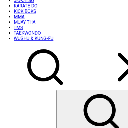
JİU-JİTSU
KARATE DO
KİCK BOKS
MMA
MUAY THAİ
TMS
TAEKWONDO
WUSHU & KUNG-FU