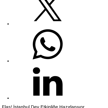
Flaş! İstanbul Dev Etkinliğe Hazırlanıyor…