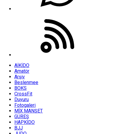
AİKİDO
Amatör
Arşiv
Beslenmee
BOKS
CrossFit
Duyuru
Fotogaleri
MİX MANŞET
GÜREŞ
HAPKİDO
BJJ
JUDO