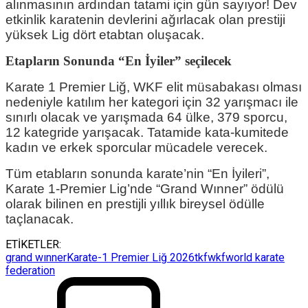
alınmasının ardından tatami için gün sayıyor! Dev
etkinlik karatenin devlerini ağırlacak olan prestiji
yüksek Lig dört etabtan oluşacak.
Etapların Sonunda “En İyiler” seçilecek
Karate 1 Premier Liğ, WKF elit müsabakası olması
nedeniyle katılım her kategori için 32 yarışmacı ile
sınırlı olacak ve yarışmada 64 ülke, 379 sporcu,
12 kategride yarışacak. Tatamide kata-kumitede
kadın ve erkek sporcular mücadele verecek.
Tüm etabların sonunda karate’nin “En İyileri”,
Karate 1-Premier Lig’nde “Grand Wınner” ödülü
olarak bilinen en prestijli yıllık bireysel ödülle
taçlanacak.
ETİKETLER:
grand wınner
Karate-1 Premier Liğ 2026
tkf
wkf
world karate
federation