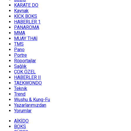
KARATE DO
Kaynak
KİCK BOKS
HABERLER 1
PANAROMA
MMA
MUAY THAİ
TMS
Pano
Portre
Röportajlar
Sağlık
ÇOK ÖZEL
HABERLER II
TAEKWONDO
Teknik
Trend
Wushu & Kung-Fu
Yazarlarımızdan
Yorumlar
AİKİDO
BOKS