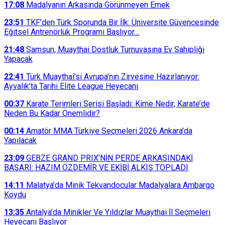
17:08
Madalyanın Arkasında Görünmeyen Emek
23:51
TKF’den Türk Sporunda Bir İlk: Üniversite Güvencesinde
Eğitsel Antrenörlük Programı Başlıyor…
21:48
Samsun, Muaythai Dostluk Turnuvasına Ev Sahipliği
Yapacak
22:41
Türk Muaythai’si Avrupa’nın Zirvesine Hazırlanıyor:
Ayvalık’ta Tarihi Elite League Heyecanı
00:37
Karate Terimleri Serisi Başladı: Kime Nedir, Karate’de
Neden Bu Kadar Önemlidir?
00:14
Amatör MMA Türkiye Seçmeleri 2026 Ankara’da
Yapılacak
23:09
GEBZE GRAND PRIX’NİN PERDE ARKASINDAKİ
BAŞARI: HAZIM ÖZDEMİR VE EKİBİ ALKIŞ TOPLADI
14:11
Malatya’da Minik Tekvandocular Madalyalara Ambargo
Koydu
13:35
Antalya’da Minikler Ve Yıldızlar Muaythai İl Seçmeleri
Heyecanı Başlıyor