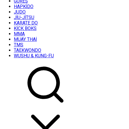
GÜREŞ
HAPKİDO
JUDO
JİU-JİTSU
KARATE DO
KİCK BOKS
MMA
MUAY THAİ
TMS
TAEKWONDO
WUSHU & KUNG-FU