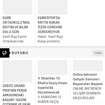
ŞAMPİYONLUK
Güreşi...
GECESİ, BİR
DOSTLUK HİKÂYESİ:
KARTEPE
EŞME
EŞMESPOR’DA
GENÇLERBİRLİĞİ Bu
ORTAOKULU’NDA
KRİTİK KARAR:
akşam, Kartepe
EĞİTİM VE BİLİM
ÖZER GÖREVİNİ
Gençlerbirliği Spor
DOLU GÜN
SÜRDÜRÜYOR.
Kulübü Başkanı
Vasfi Aşçı Eşme
Haber: Vasfi Aşçı
Kemal Adıberi’nin
Ortaokulu’nda
Kulüp yönetimi,
daveti üzerine,
bugün düzenlenen
başkan Mehmet
Kartepe Ferah
etkinlikler,
Özer’in istifasını
D U Y U R U
Restaurant’ta
TÜMÜ
öğrenciler ve
reddetti. Takımın
düzenlenen...
davetliler için
puan kayıpları hızla
unutulmaz bir gün
telafi edilecek ve
yaşattı. Kartepe
galibiyet serisi
Belediye Başkanı
hedefleniyor.
Online Antrenör
9. Khan’dan 10.
Sayın Mustafa
Eşmespor
Gelişim Semineri
Khan’a Geçiş Sınavı
Kocaman ile
camiasında
Başvuruları Başladı
GEBZE GRAND
Isparta’da
Kartepe İlçe Millî...
yaşanan başkanlık
ONLINE ANTRENÖR
PRIX’NİN PERDE
Düzenlenecek
tartışması,...
GELİŞİM SEMİNERİ
ARKASINDAKİ
9. KHAN’DAN 10.
BAŞVURULARI
BAŞARI: HAZIM
KHAN’A GEÇİŞ
BAŞLADI Haber:
ÖZDEMİR VE EKİBİ