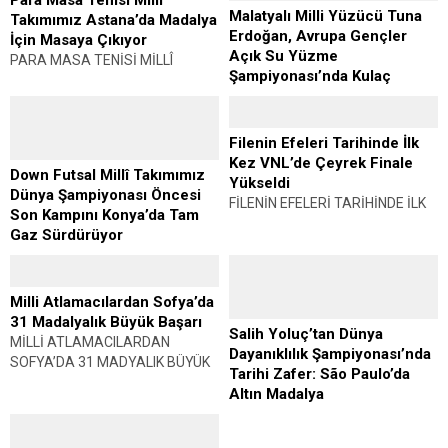
Para Masa Tenisi Millî
Malatyalı Milli Yüzücü Tuna
Portekiz Ulusal Atletizm
Federasyonu’nun 2026 yılı
Takımımız Astana’da Madalya
Erdoğan, Avrupa Gençler
Şampiyonası’nda mücadele eden
faaliyet programında yer alan
İçin Masaya Çıkıyor
Açık Su Yüzme
Türkiye Para...
2026 U15...
PARA MASA TENİSİ MİLLÎ
Şampiyonası’nda Kulaç
TAKIMIMIZ ASTANA’DA
Atacak
MADALYA İÇİN MASAYA ÇIKIYOR
MALATYALI MİLLİ YÜZÜCÜ TUNA
Haber Merkezi Türkiye Para
ERDOĞAN, AVRUPA GENÇLER
Masa Tenisi Millî Takımı, 25-28
Filenin Efeleri Tarihinde İlk
AÇIK SU YÜZME
Temmuz 2026 tarihleri arasında
Kez VNL’de Çeyrek Finale
Down Futsal Millî Takımımız
ŞAMPİYONASI’NDA KULAÇ
Kazakistan’ın başkenti...
Yükseldi
Dünya Şampiyonası Öncesi
ATACAK Haber Merkezi Malatyalı
FİLENİN EFELERİ TARİHİNDE İLK
Son Kampını Konya’da Tam
milli yüzücü Tuna Erdoğan, 23-27
KEZ VNL’DE ÇEYREK FİNALE
Gaz Sürdürüyor
Temmuz 2026 tarihleri
YÜKSELDİ Haber: Muhammet K.
DOWN FUTSAL MİLLÎ TAKIMIMIZ
arasında...
GÜLŞEN A Milli Erkek Voleybol
DÜNYA ŞAMPİYONASI ÖNCESİ
Takımı, 2026 FIVB Voleybol
SON KAMPINI KONYA’DA TAM
Milli Atlamacılardan Sofya’da
Milletler Ligi’nde tarihi bir...
GAZ SÜRDÜRÜYOR Haber:
31 Madalyalık Büyük Başarı
Salih Yoluç’tan Dünya
Muhammet K. GÜLŞEN Türkiye
MİLLİ ATLAMACILARDAN
Dayanıklılık Şampiyonası’nda
Özel Sporcular Spor
SOFYA’DA 31 MADYALIK BÜYÜK
Tarihi Zafer: São Paulo’da
Federasyonu Down Futsal Millî...
BAŞARI Haber Merkezi Türkiye
Altın Madalya
Atlama Milli Takımı,
Dünya Dayanıklılık
Bulgaristan’ın başkenti Sofya’da
Şampiyonası’nda Tarihi Zafer:
düzenlenen Balkan Gençler