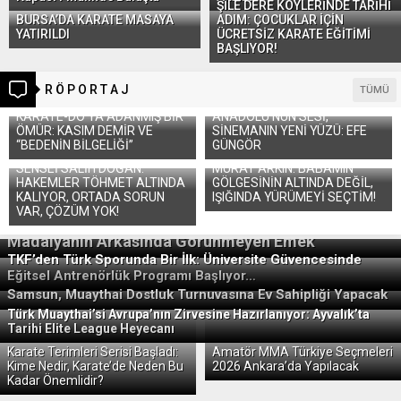
ŞİLE DERE KÖYLERİNDE TARİHİ
mı?
BURSA’DA KARATE MASAYA
ADIM: ÇOCUKLAR İÇİN
YATIRILDI
ÜCRETSİZ KARATE EĞİTİMİ
Mehmet Nesimi YILMAZ
BAŞLIYOR!
14 Haziran 2026 01:16
AY KIZ. TENGRİ’NİN YER YÜZÜNDEKİ GÖLGESİ
R Ö P O R T A J
TÜMÜ
KARATE-DO’YA ADANMIŞ BİR
ANADOLU’NUN SESİ,
ÖMÜR: KASIM DEMİR VE
SİNEMANIN YENİ YÜZÜ: EFE
Muhammet Kemal GÜLŞEN
“BEDENİN BİLGELİĞİ”
GÜNGÖR
24 Haziran 2026 20:22
Muay Thai Nedir? Dövüş Sanatından Olimpiyatlara
SENSEİ SALİH DOĞAN:
MURAT ARKIN: BABAMIN
HAKEMLER TÖHMET ALTINDA
Uzanan Bir Yolculuk
GÖLGESİNİN ALTINDA DEĞİL,
KALIYOR, ORTADA SORUN
IŞIĞINDA YÜRÜMEYİ SEÇTİM!
VAR, ÇÖZÜM YOK!
Timuçin KARAHAN
15 Temmuz 2026 02:10
Madalyanın Arkasında Görünmeyen Emek
Özel üstadımız, Shihan Naci Özsoy’dur.
TKF’den Türk Sporunda Bir İlk: Üniversite Güvencesinde
Eğitsel Antrenörlük Programı Başlıyor…
Samsun, Muaythai Dostluk Turnuvasına Ev Sahipliği Yapacak
Vasfi AŞÇI
Türk Muaythai’si Avrupa’nın Zirvesine Hazırlanıyor: Ayvalık’ta
28 Temmuz 2026 01:21
Tarihi Elite League Heyecanı
GEBZE, ULUSLARARASI KARATEDE YENİ BİR MARKA
Karate Terimleri Serisi Başladı:
Amatör MMA Türkiye Seçmeleri
OLMA YOLUNDA
Kime Nedir, Karate’de Neden Bu
2026 Ankara’da Yapılacak
Kadar Önemlidir?
Yakup MELETLİ