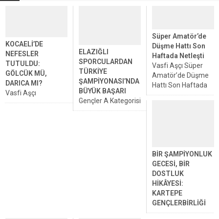
Süper Amatör’de
KOCAELİ’DE
Düşme Hattı Son
ELAZIĞLI
NEFESLER
Haftada Netleşti
SPORCULARDAN
TUTULDU:
Vasfi Aşçı Süper
TÜRKİYE
GÖLCÜK MÜ,
Amatör’de Düşme
ŞAMPİYONASI’NDA
DARICA MI?
Hattı Son Haftada
BÜYÜK BAŞARI
Vasfi Aşçı
Netleşti Süper
Gençler A Kategorisi
KOCAELİ’DE
Amatör Lig B
Bilek Güreşi Türkiye
NEFESLER
Grubu’nda sezonun
Şampiyonası’da,
TUTULDU: GÖLCÜK
son maçlarıyla
ELAZIĞLI
MÜ, DARICA MI?
birlikte ligde kalma
SPORCULARDAN
Bölgesel Amatör Lig
ve küme düşme
TÜRKİYE
9. Grup’ta 3. Lig’e
mücadelesi
BİR ŞAMPİYONLUK
ŞAMPİYONASI’NDA
giden yolun en kritik
sonuçlandı....
GECESİ, BİR
BÜYÜK BAŞARI
virajı pazar günü
DOSTLUK
Haber Merkezi
dönülüyor. Normal...
HİKÂYESİ:
Adana’da 7-8 Şubat
KARTEPE
tarihlerinde
GENÇLERBİRLİĞİ
düzenlenen Gençler
Vasfi Aşçı BİR
A Kategorisi Bilek