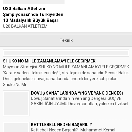
MİLLİ OTOMOBİL SPORCUSU
Atlama Şampiyonası ve 13. Sofia
SALİH YOLUÇ’DAN SÃO
U20 Balkan Atletizm
Diving...
PAULO’DA ALTIN MADALYA!
Şampiyonası’nda Türkiye’den
Haber: Muhammet K. GÜLŞEN
13 Madalyalık Büyük Başarı
Milli otomobil sporcusu Salih
U20 BALKAN ATLETİZM
Yoluç, Brezilya’nın São...
ŞAMPİYONASI’NDA
TÜRKİYE’DEN 13 MADALYALIK
Teknik
BÜYÜK BAŞARI Haber:
Muhammet K. GÜLŞEN
Romanya’nın Craiova kentinde
SHUKO NO Mİ İLE ZAMANLAMAYI ELE GEÇİRMEK
düzenlenen U20 Balkan Atletizm
Maymun Stratejisi: SHUKO NO Mİ İLE ZAMANLAMAYI ELE GEÇİRMEK
Şampiyonası’nda mücadele eden
‘Karate sadece tekniklerin değil, stratejinin de sanatıdır. Sensei Haluk
milli atletlerimiz,...
Öner, geleneksel savaş sanatlarında önemli bir yere sahip olan
Shuko No Mi...
DÖVÜŞ SANATLARINDA YİNG VE YANG DENGESİ
Dövüş Sanatlarında Yin ve Yang Dengesi: GÜÇ VE
SAKİNLİĞİN UYUMU Dövüş sanatları, yalnızca fiziksel
bir...
KETTLEBELL NEDEN BAŞARILI?
Kettlebell Neden Başarılı? Muhammet Kemal