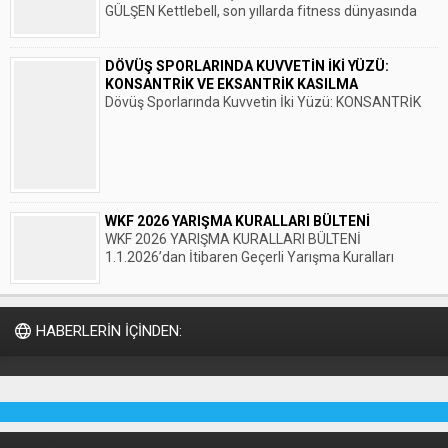
GÜLŞEN Kettlebell, son yıllarda fitness dünyasında
oldukça popüler hale...
DÖVÜŞ SPORLARINDA KUVVETİN İKİ YÜZÜ:
KONSANTRİK VE EKSANTRİK KASILMA
Dövüş Sporlarında Kuvvetin İki Yüzü: KONSANTRİK
VE EKSANTRİK KASILMA Dövüş sporları, fiziksel
dayanıklılık ve zihinsel...
WKF 2026 YARIŞMA KURALLARI BÜLTENİ
WKF 2026 YARIŞMA KURALLARI BÜLTENİ
1.1.2026’dan İtibaren Geçerli Yarışma Kuralları
Revizyonu Aralık 2025 Değerli Karateka...
HABERLERİN İÇİNDEN: