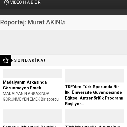
VİDEO H A B E R
Röportaj: Murat AKIN©
S O N D A K İ K A !
Madalyanın Arkasında
TKF’den Türk Sporunda Bir
Görünmeyen Emek
İlk: Üniversite Güvencesinde
MADALYANIN ARKASINDA
Eğitsel Antrenörlük Programı
GÖRÜNMEYEN EMEK Bir sporcu
Başlıyor…
kürsüye çıktığında herkes
Türkiye Karate
madalyayı görür. Alkışlar yükselir,
Federasyonu’ndan Türk
fotoğraflar çekilir, başarı
Sporunda Bir İlk: ÜNİVERSİTE
konuşulur. Oysa o madalyanın
GÜVENCESİNDE EĞİTSEL