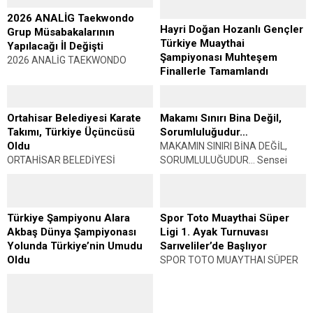
ŞAMPİYONASI TOKAT’TA
Muaythai ve Jujitsu Federasyonu
BAŞLIYOR Haber: Muhammet K.
2026 ANALİG Taekwondo
tarafından düzenlenen Spor
Hayri Doğan Hozanlı Gençler
GÜLŞEN Türkiye Judo
Grup Müsabakalarının
Toto Muaythai Süper Ligi...
Türkiye Muaythai
Federasyonu tarafından
Yapılacağı İl Değişti
Şampiyonası Muhteşem
düzenlenen Spor Toto 15
2026 ANALİG TAEKWONDO
Finallerle Tamamlandı
Temmuz Süper Minikler...
GRUP MÜSABAKALARININ
HAYRİ DOĞAN HOZANLI
YAPILACAĞI İL DEĞİŞTİ Haber
GENÇLER TÜRKİYE MUAYTHAI
Merkezi Gençlik ve Spor
ŞAMPİYONASI MUHTEŞEM
Bakanlığı Spor Hizmetleri Genel
Ortahisar Belediyesi Karate
Makamı Sınırı Bina Değil,
FİNALLERLE TAMAMLANDI
Müdürlüğü tarafından
Takımı, Türkiye Üçüncüsü
Sorumluluğudur…
Haber Merkezi Türkiye Muaythai
düzenlenecek 2026 Anadolu
Oldu
MAKAMIN SINIRI BİNA DEĞİL,
ve Jujitsu Federasyonu
Yıldızlar Ligi (ANALİG)...
ORTAHİSAR BELEDİYESİ
SORUMLULUĞUDUR… Sensei
tarafından düzenlenen Hayri
KARATE TAKIMI, TÜRKİYE
İsmail KOCAL Toplumlar sadece
Doğan Hozanlı Gençler Türkiye
ÜÇÜNCÜSÜ OLDU Haber Merkezi
kanunlarla değil, o kanunları
Muaythai...
Azerbaycan-Türkiye Dostluk
hayata geçiren bir anlayışla, bir
Grubu Spor Toto Türkiye Ümit,
devlet terbiyesiyle ayakta kalır.
Türkiye Şampiyonu Alara
Spor Toto Muaythai Süper
Genç ve U21 Karate
Devlet adabı...
Akbaş Dünya Şampiyonası
Ligi 1. Ayak Turnuvası
Şampiyonası, 17-19 Temmuz
Yolunda Türkiye’nin Umudu
Sarıveliler’de Başlıyor
2026 tarihleri...
Oldu
SPOR TOTO MUAYTHAI SÜPER
TÜRKİYE ŞAMPİYONU ALARA
LİGİ 1. AYAK TURNUVASI SARI
AKBAŞ DÜNYA ŞAMPİYONASI
VELİLER’DE BAŞLIYOR Haber:
YOLUNDA TÜRKİYE’NİN UMUDU
Muhammet K. GÜLŞEN Türkiye