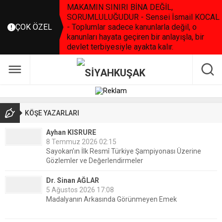
MAKAMIN SINIRI BİNA DEĞİL,
SORUMLULUĞUDUR - Sensei İsmail KOCAL
ÇOK ÖZEL
- Toplumlar sadece kanunlarla değil, o
kanunları hayata geçiren bir anlayışla, bir
devlet terbiyesiyle ayakta kalır.
KÖŞE YAZARLARI
Ayhan KISRURE
8 Temmuz 2026 02:15
Sayokan’ın İlk Resmî Türkiye Şampiyonası Üzerine
Gözlemler ve Değerlendirmeler
Dr. Sinan AĞLAR
5 Ağustos 2026 17:08
Madalyanın Arkasında Görünmeyen Emek