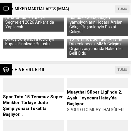
MİXED MARTİAL ARTS (MMA)
TÜMÜ
Amatör MMA Türkiye
Gündüz Zabıta, Akşam
Seçmeleri 2026 Ankara’da
Şampiyonların Hocası: Arslan
Yapılacak
Gökçe Başarılarıyla Dikkat
Çekiyor…
Dövüş Dünyası, FİFA Dünya
15 Temmuz Şehitleri Anısına
Kupası Finalinde Buluştu
Düzenlenecek MMA Gelişim
Organizasyonunda Hakemler
Belli Oldu
H A B E R L E R II
TÜMÜ
Muaythai Süper Ligi’nde 2.
Spor Toto 15 Temmuz Süper
Ayak Heyecanı Hatay’da
Minikler Türkiye Judo
Başlıyor
Şampiyonası Tokat’ta
SPORTOTO MUAYTHAI SÜPER
Başlıyor…
LİGİ’NDE 2. AYAK HEYECANI
SPOR TOTO 15 TEMMUZ SÜPER
HATAY’DA BAŞLIYOR Haber:
MİNİKLER TÜRKİYE JUDO
Muhammet K. GÜLŞEN Türkiye