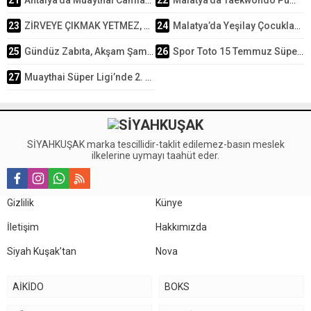
21
Antalya’da Muaythai Camiası Kan Bağışı İçin Tek Yürek Oluyor
22
Malatya’da Taekwondo Pum 1-2-3-4-5. Dan Sınavı 476 Sporcunun Katılımıyla Tamamlandı
23
ZİRVEYE ÇIKMAK YETMEZ, ORADA KALMAK USTALIKTIR
24
Malatya’da Yeşilay Çocuklar Minik Ve Yıldızlar Muaythai İl Seçmeleri Yapılacak
25
Gündüz Zabıta, Akşam Şampiyonların Hocası: Arslan Gökçe Başarılarıyla Dikkat Çekiyor…
26
Spor Toto 15 Temmuz Süper Minikler Türkiye Judo Şampiyonası Tokat’ta Başlıyor…
27
Muaythai Süper Ligi’nde 2. Ayak Heyecanı Hatay’da Başlıyor
SİYAHKUŞAK marka tescillidir-taklit edilemez-basın meslek
ilkelerine uymayı taahüt eder.
Gizlilik
Künye
İletişim
Hakkımızda
Siyah Kuşak’tan
Nova
AİKİDO
BOKS