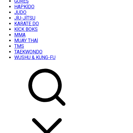
GÜREŞ
HAPKİDO
JUDO
JİU-JİTSU
KARATE DO
KİCK BOKS
MMA
MUAY THAİ
TMS
TAEKWONDO
WUSHU & KUNG-FU