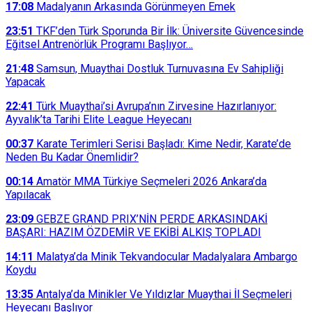
17:08
Madalyanın Arkasında Görünmeyen Emek
23:51
TKF’den Türk Sporunda Bir İlk: Üniversite Güvencesinde
Eğitsel Antrenörlük Programı Başlıyor…
21:48
Samsun, Muaythai Dostluk Turnuvasına Ev Sahipliği
Yapacak
22:41
Türk Muaythai’si Avrupa’nın Zirvesine Hazırlanıyor:
Ayvalık’ta Tarihi Elite League Heyecanı
00:37
Karate Terimleri Serisi Başladı: Kime Nedir, Karate’de
Neden Bu Kadar Önemlidir?
00:14
Amatör MMA Türkiye Seçmeleri 2026 Ankara’da
Yapılacak
23:09
GEBZE GRAND PRIX’NİN PERDE ARKASINDAKİ
BAŞARI: HAZIM ÖZDEMİR VE EKİBİ ALKIŞ TOPLADI
14:11
Malatya’da Minik Tekvandocular Madalyalara Ambargo
Koydu
13:35
Antalya’da Minikler Ve Yıldızlar Muaythai İl Seçmeleri
Heyecanı Başlıyor