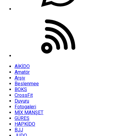
AİKİDO
Amatör
Arşiv
Beslenmee
BOKS
CrossFit
Duyuru
Fotogaleri
MİX MANŞET
GÜREŞ
HAPKİDO
BJJ
JUDO