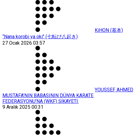
KiHON (基本)
‘’Nana korobi ya oki’’ (七転び八起き)
27 Ocak 2026 03:57
YOUSSEF AHMED
MUSTAFA’NIN BABASININ DÜNYA KARATE
FEDERASYONU’NA (WKF) ŞİKAYETİ:
9 Aralık 2025 00:31