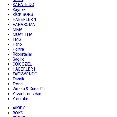
KARATE DO
Kaynak
KİCK BOKS
HABERLER 1
PANAROMA
MMA
MUAY THAİ
TMS
Pano
Portre
Röportajlar
Sağlık
ÇOK ÖZEL
HABERLER II
TAEKWONDO
Teknik
Trend
Wushu & Kung-Fu
Yazarlarımızdan
Yorumlar
AİKİDO
BOKS