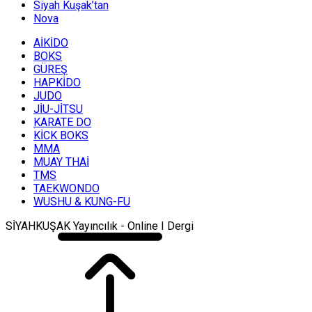
Siyah Kuşak’tan
Nova
AİKİDO
BOKS
GÜREŞ
HAPKİDO
JUDO
JİU-JİTSU
KARATE DO
KİCK BOKS
MMA
MUAY THAİ
TMS
TAEKWONDO
WUSHU & KUNG-FU
SİYAHKUŞAK Yayıncılık - Online I Dergi