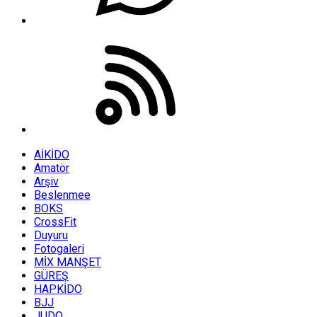
AİKİDO
Amatör
Arşiv
Beslenmee
BOKS
CrossFit
Duyuru
Fotogaleri
MİX MANŞET
GÜREŞ
HAPKİDO
BJJ
JUDO