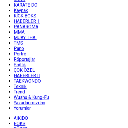
KARATE DO
Kaynak
KİCK BOKS
HABERLER 1
PANAROMA
MMA
MUAY THAİ
TMS
Pano
Portre
Röportajlar
Sağlık
ÇOK ÖZEL
HABERLER II
TAEKWONDO
Teknik
Trend
Wushu & Kung-Fu
Yazarlarımızdan
Yorumlar
AİKİDO
BOKS