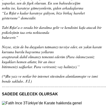
yaparlar, sen de fişek olursun. En son bahsedeceğim
nokta ise, karateye gitmeyenlerin, giden arkadaşlarına
“La Rıfat o kadar karateye gidiyon, bize birkaç hareket
göstersene” demesidir.
Tabi Rıfat’a o sırada bir daralma gelir ve kendisini
kafa atacak bir
psikolojinin taa orta noktasında
buluverir.”
Neyse, sizin de bu duyguları tatmanızı tavsiye eder, en
yakın karate
kursuna burslu başvurma yollarını
araştırarak dahil olmanızı temenni ederim (Para
ödemezseniz
kuşakları hemen atlatır, bir an önce
bitirmenizi sağlarlar. Para verirseniz vay halinize).’’
(*)Bu yazı ve notlar bir internet sitesinden alıntılanmıştır ve ismi
bende saklıdır.. F.İ.)
………………………………………………………………………
SADEDE GELECEK OLURSAK
Türkiye’de Karate hakkında genel