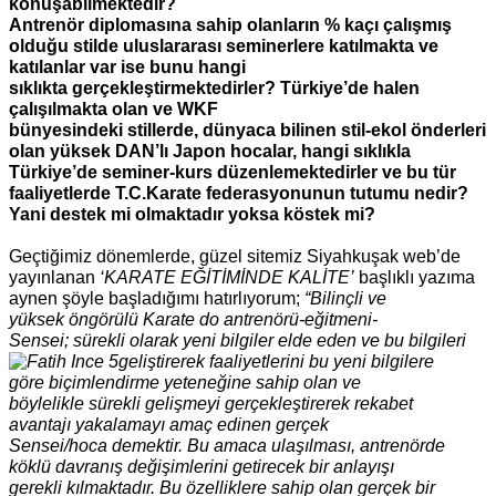
konuşabilmektedir?
Antrenör diplomasına sahip olanların %
kaçı çalışmış
olduğu stilde uluslararası
seminerlere katılmakta ve
katılanlar var ise bunu hangi
sıklıkta
gerçekleştirmektedirler? Türkiye’de halen
çalışılmakta olan ve WKF
bünyesindeki stillerde, dünyaca bilinen stil-ekol önderleri
olan yüksek DAN’lı
Japon hocalar, hangi sıklıkla
Türkiye’de seminer-kurs düzenlemektedirler ve
bu tür
faaliyetlerde T.C.Karate federasyonunun tutumu nedir?
Yani destek mi
olmaktadır yoksa köstek mi?
Geçtiğimiz dönemlerde, güzel sitemiz
Siyahkuşak web’de
yayınlanan
‘KARATE
EĞİTİMİNDE KALİTE’
başlıklı yazıma
aynen şöyle
başladığımı hatırlıyorum;
“Bilinçli ve
yüksek
öngörülü Karate do antrenörü-eğitmeni-
Sensei;
sürekli olarak yeni bilgiler elde eden ve bu bilgileri
geliştirerek faaliyetlerini bu yeni bilgilere
göre
biçimlendirme yeteneğine sahip olan ve
böylelikle
sürekli gelişmeyi gerçekleştirerek rekabet
avantajı
yakalamayı amaç edinen gerçek
Sensei/hoca
demektir. Bu amaca ulaşılması, antrenörde
köklü
davranış değişimlerini getirecek bir anlayışı
gerekli
kılmaktadır. Bu özelliklere sahip olan gerçek bir