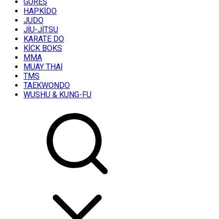
GÜREŞ
HAPKİDO
JUDO
JİU-JİTSU
KARATE DO
KİCK BOKS
MMA
MUAY THAİ
TMS
TAEKWONDO
WUSHU & KUNG-FU