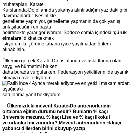
muhatapları, Karate
Kurslarında-Dojo’larında yukarıya alıntıladığım yazıdaki gibi
davrananlardır. Kesinlikle
genelleme yapmıyor, genelleme yapmanın da çok yanlış
anlaşılacağını en başta
belirtmekte yarar görüyorum. Sadece camia içindeki
‘çürük
elmalara’
dikkat çekmek
istiyorum ki, çürüme tabana iyice yayılmadan önlem
alınabilsin.
Ülkemin gerçek Karate-Do ustalarına ve üstadlarına olan
saygı ve hürmetimi bir kez
daha burada vurgularken, Federasyon yetkililerini de uyanık
olmaya davet ediyorum.
Ayrıca merak ediyor ve en yetkili makamlardan
aşağıdaki
sorularıma yanıt bekliyorum.
—
Ülkemizdeki mevcut Karate-Do
antrenörlerinin
ortalama eğitim durumu
nedir? Bunların % kaçı
üniversite
mezunu, % kaçı Lise ve % kaçı ilkokul
ve ortaokul mezunudur? Mevcut
antrenörlerin % kaçı
yabancı dillerden
birini okuyup-yazıp