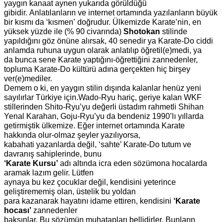
yaygın
kanaat aynen yukarıda görüldüğü
gibidir.
Anlatılanların ve internet ortamında
yazılanların büyük
bir kısmı da ‘kısmen’
doğrudur. Ülkemizde Karate’nin, en
yüksek
yüzde ile (% 90 civarında)
Shotokan
stilinde
yapıldığını göz önüne alırsak, 40
senedir ya Karate-Do ciddi
anlamda ruhuna
uygun olarak anlatılıp öğretil(e)medi, ya
da
bunca sene Karate yaptığını-öğrettiğini
zannedenler,
topluma Karate-Do kültürü
adına gerçekten hiç birşey
ver(e)mediler.
Demem o ki, en yaygın stilin dışında
kalanlar henüz yeni
sayılırlar Türkiye için.
Wado-Ryu hariç, geriye kalan WKF
stillerinden Shito-Ryu’yu değerli üstadım
rahmetli Shihan
Yenal Karahan, Goju-Ryu’yu da bendeniz 1990’lı yıllarda
getirmiştik
ülkemize. Eğer internet ortamında Karate
hakkında olur-olmaz şeyler yazılıyorsa,
kabahati yazanlarda değil, ‘sahte’ Karate-Do tutum ve
davranış sahiplerinde, bunu
‘Karate Kursu’
adı altında icra eden sözümona hocalarda
aramak lazım gelir. Lütfen
aynaya bu kez çocuklar değil, kendisini yeterince
geliştirememiş olan, üstelik bu yoldan
para kazanarak hayatını idame ettiren, kendisini
‘Karate
hocası’
zannedenler
baksınlar. Bu sözümün muhatapları bellidirler. Bunların