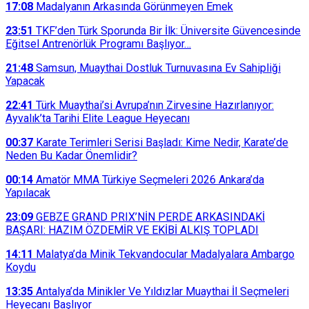
17:08
Madalyanın Arkasında Görünmeyen Emek
23:51
TKF’den Türk Sporunda Bir İlk: Üniversite Güvencesinde
Eğitsel Antrenörlük Programı Başlıyor…
21:48
Samsun, Muaythai Dostluk Turnuvasına Ev Sahipliği
Yapacak
22:41
Türk Muaythai’si Avrupa’nın Zirvesine Hazırlanıyor:
Ayvalık’ta Tarihi Elite League Heyecanı
00:37
Karate Terimleri Serisi Başladı: Kime Nedir, Karate’de
Neden Bu Kadar Önemlidir?
00:14
Amatör MMA Türkiye Seçmeleri 2026 Ankara’da
Yapılacak
23:09
GEBZE GRAND PRIX’NİN PERDE ARKASINDAKİ
BAŞARI: HAZIM ÖZDEMİR VE EKİBİ ALKIŞ TOPLADI
14:11
Malatya’da Minik Tekvandocular Madalyalara Ambargo
Koydu
13:35
Antalya’da Minikler Ve Yıldızlar Muaythai İl Seçmeleri
Heyecanı Başlıyor