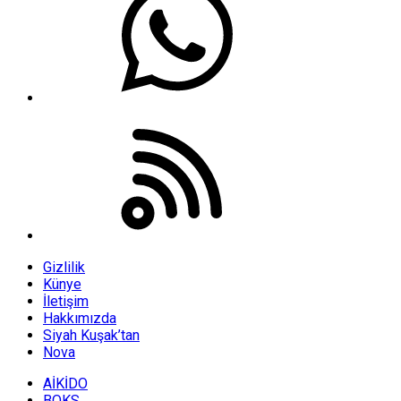
Gizlilik
Künye
İletişim
Hakkımızda
Siyah Kuşak’tan
Nova
AİKİDO
BOKS