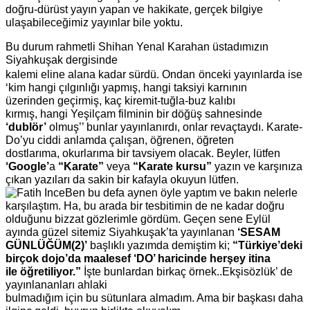
doğru-dürüst yayın yapan ve hakikate, gerçek bilgiye
ulaşabileceğimiz yayınlar bile yoktu.
Bu durum rahmetli Shihan Yenal
Karahan üstadımızın
Siyahkuşak dergisinde
kalemi eline alana kadar sürdü. Ondan
önceki yayınlarda ise
‘kim hangi çılgınlığı
yapmış, hangi taksiyi karnının
üzerinden
geçirmiş, kaç kiremit-tuğla-buz kalıbı
kırmış, hangi Yeşilçam filminin bir döğüş
sahnesinde
‘dublör’
olmuş’’ bunlar
yayınlanırdı, onlar revaçtaydı. Karate-
Do’yu ciddi anlamda çalışan, öğrenen, öğreten
dostlarıma, okurlarıma bir tavsiyem olacak. Beyler, lütfen
‘Google’
a
“Karate”
veya
“Karate kursu”
yazın ve karşınıza
çıkan yazıları da sakin bir kafayla okuyun lütfen.
Ben bu defa aynen öyle yaptım ve bakın nelerle
karşılaştım. Ha, bu arada bir tesbitimin
de ne kadar doğru
olduğunu bizzat gözlerimle gördüm. Geçen sene Eylül
ayında güzel
sitemiz Siyahkuşak’ta yayınlanan
‘SESAM
GÜNLÜĞÜM(2)’
başlıklı yazımda demiştim
ki;
“Türkiye’deki
birçok dojo’da maalesef ‘DO’ haricinde herşey itina
ile
öğretiliyor.”
İşte bunlardan birkaç örnek..Ekşisözlük’ de
yayınlananları ahlaki
bulmadığım için bu sütunlara almadım. Ama bir başkası daha