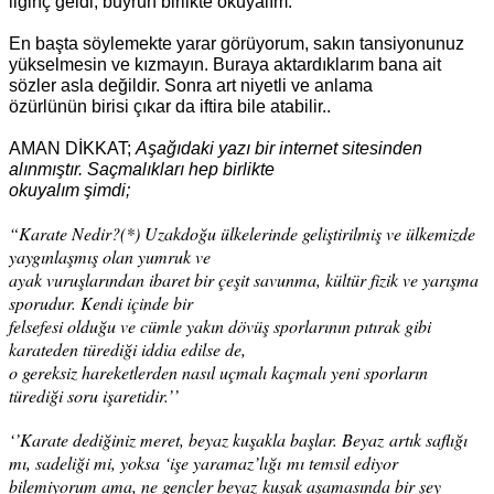
ilginç geldi, buyrun birlikte
okuyalım.
En başta söylemekte yarar görüyorum, sakın tansiyonunuz
yükselmesin ve kızmayın.
Buraya aktardıklarım bana ait
sözler asla değildir. Sonra art niyetli ve anlama
özürlünün
birisi çıkar da iftira bile atabilir..
AMAN DİKKAT;
Aşağıdaki yazı bir internet sitesinden
alınmıştır. Saçmalıkları hep birlikte
okuyalım şimdi;
“Karate Nedir?(*) Uzakdoğu ülkelerinde geliştirilmiş ve ülkemizde
yaygınlaşmış olan yumruk ve
ayak vuruşlarından ibaret bir çeşit savunma, kültür fizik ve yarışma
sporudur. Kendi içinde bir
felsefesi olduğu ve cümle yakın dövüş sporlarının pıtırak gibi
karateden türediği iddia edilse de,
o gereksiz hareketlerden nasıl uçmalı kaçmalı yeni sporların
türediği soru işaretidir.’’
‘’Karate dediğiniz meret, beyaz kuşakla başlar. Beyaz
artık saflığı
mı, sadeliği mi, yoksa ‘işe yaramaz’lığı
mı temsil ediyor
bilemiyorum ama, ne gençler beyaz
kuşak aşamasında bir şey