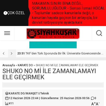
MAKAMIN SINIRI BİNA DEĞİL,
SORUMLULUĞUDUR - Sensei İsmail KOCAL
ÇOK ÖZEL
- Toplumlar sadece kanunlarla değil, o
kanunları hayata geçiren bir anlayışla, bir
devlet terbiyesiyle ayakta kalır.
 Programı Başlıyor…
21:48
Samsun, Muaythai Dostluk Turnuvasına Ev Sahipliği Yapacak
2
Anasayfa
»
KARATE DO
»
SHUKO NO Mİ İLE ZAMANLAMAYI ELE GEÇİRMEK
SHUKO NO Mİ İLE ZAMANLAMAYI
ELE GEÇİRMEK
KARATE DO
/
MANŞET I
/
Teknik
12 Haziran 2026 23:44 | Güncellenme: 25 Haziran 2026 00:56
0
+
-
A
A
411