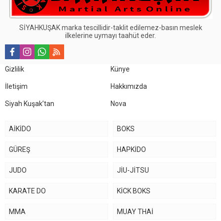
SİYAHKUŞAK marka tescillidir-taklit edilemez-basın meslek
ilkelerine uymayı taahüt eder.
Gizlilik
Künye
İletişim
Hakkımızda
Siyah Kuşak’tan
Nova
AİKİDO
BOKS
GÜREŞ
HAPKİDO
JUDO
JİU-JİTSU
KARATE DO
KİCK BOKS
MMA
MUAY THAİ