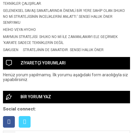
TEKNIKLER ÇALIŞIRLAR.
GELENEKSEL SAVAŞ SANATLARINDA ÖNEMLI BIR YERE SAHIP OLAN SHUKO
NO MI STRATEJISININ INCELIKLERINI ANLATTI.' SENSEI HALUK ÖNER
SENRYAKU
HEIHO VEYA HYOHO
MAYMUN STRATEJISI: SHUKO NO Mİ İLE ZAMANLAMAYI ELE GEÇİRMEK
'KARATE SADECE TEKNIKLERIN DEĞIL
SAKUSEN
STRATEJININ DE SANATIDIR. SENSEI HALUK ÖNER
ZİYARETÇİ YORUMLARI
Henüz yorum yapılmamış. İlk yorumu aşağıdaki form aracılığıyla siz
yapabilirsiniz.
BİR YORUM YAZ
Social connect: