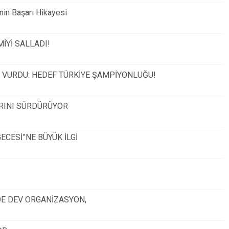
inin Başarı Hikayesi
İYİ SALLADI!
 VURDU: HEDEF TÜRKİYE ŞAMPİYONLUĞU!
ARINI SÜRDÜRÜYOR
ECESİ”NE BÜYÜK İLGİ
DE DEV ORGANİZASYON,