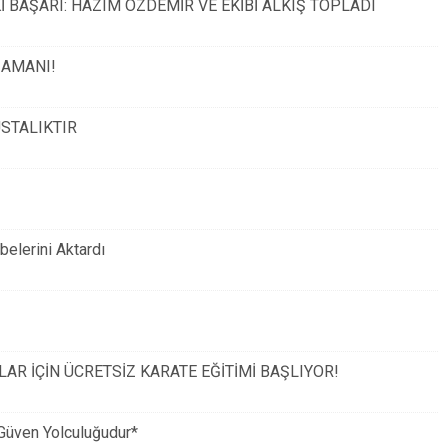
 BAŞARI: HAZIM ÖZDEMİR VE EKİBİ ALKIŞ TOPLADI
ZAMANI!
STALIKTIR
elerini Aktardı
LAR İÇİN ÜCRETSİZ KARATE EĞİTİMİ BAŞLIYOR!
Güven Yolculuğudur*