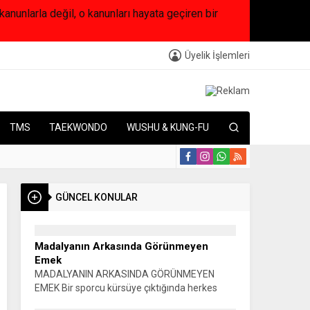
arla değil, o kanunları hayata geçiren bir
Üyelik İşlemleri
TMS
TAEKWONDO
WUSHU & KUNG-FU
GÜNCEL KONULAR
Madalyanın Arkasında Görünmeyen
Emek
MADALYANIN ARKASINDA GÖRÜNMEYEN
EMEK Bir sporcu kürsüye çıktığında herkes
madalyayı görür. Alkışlar yükselir, fotoğraflar