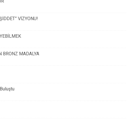
OR
 ŞİDDET” VİZYONU!
İYEBİLMEK
N BRONZ MADALYA
Buluştu