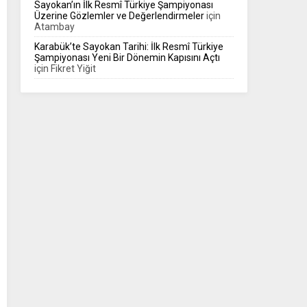
Sayokan’ın İlk Resmî Türkiye Şampiyonası
Üzerine Gözlemler ve Değerlendirmeler
için
Atambay
Karabük’te Sayokan Tarihi: İlk Resmî Türkiye
Şampiyonası Yeni Bir Dönemin Kapısını Açtı
için
Fikret Yiğit