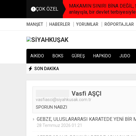
MAKAMIN SINIRI BİNA DEĞİL, SO
ÇOK ÖZEL
anlayışla, bir devlet terbiyesiyle
MANŞET
HABERLER
YORUMLAR
RÖPORTAJLAR
AİKİDO
BOKS
GÜREŞ
HAPKİDO
JUDO
SON DAKİKA
Vasfi AŞÇI
vasfiasci@siyahkusak.com.tr
SPORUN NABZI
GEBZE, ULUSLARARASI KARATEDE YENİ Bİ
28 Temmuz 2026 01:21