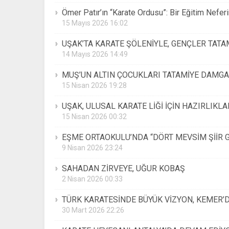
Ömer Patır’ın “Karate Ordusu”: Bir Eğitim Nefer
15 Mayıs 2026 16:02
UŞAK’TA KARATE ŞÖLENİYLE, GENÇLER TATAM
14 Mayıs 2026 14:49
MUŞ’UN ALTIN ÇOCUKLARI TATAMİYE DAMGA
15 Nisan 2026 19:28
UŞAK, ULUSAL KARATE LİĞİ İÇİN HAZIRLIKL
15 Nisan 2026 00:32
EŞME ORTAOKULU’NDA “DÖRT MEVSİM ŞİİR G
9 Nisan 2026 23:24
SAHADAN ZİRVEYE, UĞUR KOBAŞ
2 Nisan 2026 00:33
TÜRK KARATESİNDE BÜYÜK VİZYON, KEMER’
30 Mart 2026 22:26