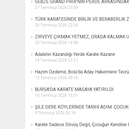
GEBZE GRAND PRIX’NİN PERDE ARKASINDAKİ
27 Temmuz 2026 23:09
TÜRK KARATESİNDE BİRLİK VE BERABERLİK 
24 Temmuz 2026 22:54
ZİRVEYE ÇIKMAK YETMEZ, ORADA KALMAK U
23 Temmuz 2026 14:08
Adaletin Kazandığı Yerde Karate Kazanır
14 Temmuz 2026 23:27
Hazım Özdemir, Bolu’da Aday Hakemlere Tecrüb
13 Temmuz 2026 00:10
BURSA’DA KARATE MASAYA YATIRILDI
10 Temmuz 2026 15:01
ŞİLE DERE KÖYLERİNDE TARİHİ ADIM: ÇOCUK
9 Temmuz 2026 05:14
Karate Sadece Dövüş Değil, Çocuğun Kendine 