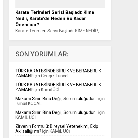
LEAGUE HEYECANI Haber: Muhammet K.
GÜLŞEN Türk Muaythai’si, uluslararası
Karate Terimleri Serisi Başladı: Kime
organizasyonlardaki yükselişini Avrupa’nın en
Nedir, Karate’de Neden Bu Kadar
prestijli organizasyonlarından biriyle
Önemlidir?
sürdürüyor....
Karate Terimleri Serisi Başladı: KİME NEDİR,
KARATE’DE NEDEN BU KADAR ÖNEMLİDİR?
Sensei Haluk ÖNER Karate eğitiminin temel
kavramlarını anlaşılır bir dille spor kamuoyuna
SON YORUMLAR:
aktarmayı amaçlayan...
TÜRK KARATESİNDE BİRLİK VE BERABERLİK
ZAMANI!
için
Cengiz Tuncel
TÜRK KARATESİNDE BİRLİK VE BERABERLİK
ZAMANI!
için
Kamil ÜCİ
Makamı Sınırı Bina Değil, Sorumluluğudur…
için
İsmail KOCAL
Makamı Sınırı Bina Değil, Sorumluluğudur…
için
KAMİL ÜCİ
Zirvenin Formülü: Bireysel Yetenek mi, Ekip
Akılsallığı mı?
için
KAMİL ÜCİ