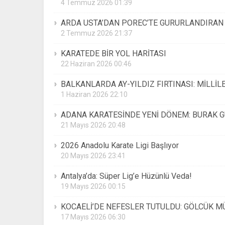
4 Temmuz 2026 01:39
ARDA USTA’DAN POREC’TE GURURLANDIRA
2 Temmuz 2026 21:37
KARATEDE BİR YOL HARİTASI
22 Haziran 2026 00:46
BALKANLARDA AY-YILDIZ FIRTINASI: MİLLİL
1 Haziran 2026 22:10
ADANA KARATESİNDE YENİ DÖNEM: BURAK 
21 Mayıs 2026 20:48
2026 Anadolu Karate Ligi Başlıyor
20 Mayıs 2026 23:41
Antalya’da: Süper Lig’e Hüzünlü Veda!
19 Mayıs 2026 00:15
KOCAELİ’DE NEFESLER TUTULDU: GÖLCÜK MÜ
17 Mayıs 2026 06:30