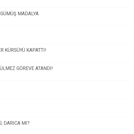
N GÜMÜŞ MADALYA
ER KÜRSÜYÜ KAPATTI!
GÜLMEZ GÖREVE ATANDI!
, DARICA MI?