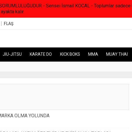
RUMLULUĞUDUR - Sensei İsmail KOCAL - Toplumlar sadece kanunl
 ayakta kalır.
FLAŞ
JİU-JİTSU
KARATE DO
KİCK BOKS
MMA
MUAY THAİ
R MARKA OLMA YOLUNDA