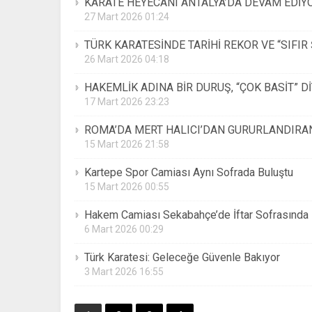
KARATE HEYECANI ANTALYA’DA DEVAM EDİY
27 Mart 2026 01:24
TÜRK KARATESİNDE TARİHİ REKOR VE “SIFIR
26 Mart 2026 04:18
HAKEMLİK ADINA BİR DURUŞ, “ÇOK BASİT” D
17 Mart 2026 23:23
ROMA’DA MERT HALICI’DAN GURURLANDIRA
15 Mart 2026 21:58
Kartepe Spor Camiası Aynı Sofrada Buluştu
15 Mart 2026 00:55
Hakem Camiası Sekabahçe’de İftar Sofrasında 
6 Mart 2026 00:29
Türk Karatesi: Geleceğe Güvenle Bakıyor
3 Mart 2026 16:55