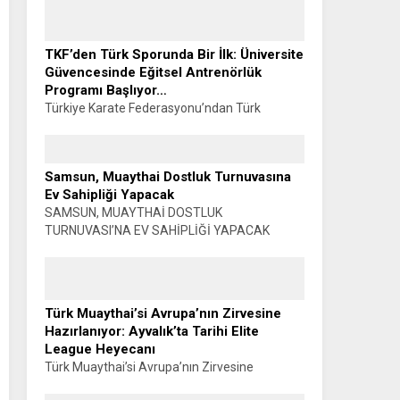
çekilir, başarı konuşulur. Oysa o madalyanın
görünmeyen bir yüzü vardır. Sabahın...
TKF’den Türk Sporunda Bir İlk: Üniversite
Güvencesinde Eğitsel Antrenörlük
Programı Başlıyor…
Türkiye Karate Federasyonu’ndan Türk
Sporunda Bir İlk: ÜNİVERSİTE GÜVENCESİNDE
EĞİTSEL ANTRENÖRLÜK PROGRAMI
BAŞLIYOR… Muhammet K. GÜLŞEN –
Samsun, Muaythai Dostluk Turnuvasına
SİYAHKUŞAK Türkiye Karate Federasyonu ile
Ev Sahipliği Yapacak
Manisa Celal Bayar...
SAMSUN, MUAYTHAİ DOSTLUK
TURNUVASI’NA EV SAHİPLİĞİ YAPACAK
Haber: Muhammet K. GÜLŞEN Türkiye
Muaythai Federasyonu Samsun 2026 İl
Faaliyet Programı kapsamında düzenlenecek
Muaythai Dostluk Turnuvası, 5-9...
Türk Muaythai’si Avrupa’nın Zirvesine
Hazırlanıyor: Ayvalık’ta Tarihi Elite
League Heyecanı
Türk Muaythai’si Avrupa’nın Zirvesine
Hazırlanıyor: AYVALIK’TA TARİHİ ELITE