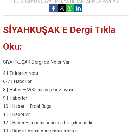
BU KONUYU SOSYAL MEDYA HESAPLARINDA PAYLAŞ
SİYAHKUŞAK E Dergi Tıkla
Oku:
SİYAHKUŞAK Dergi de Neler Var;
4 | Editör’ün Notu
6-7 | Haberler
8 | Haber – WKF’nin yap boz oyunu
9 | Haberler
10 | Haber – Erdal Buga
11 | Haberler
12 | Haber – Tünelin sonunda bir ışık olabilir
13 | Bruce Lee’nin esrarengiz imzası