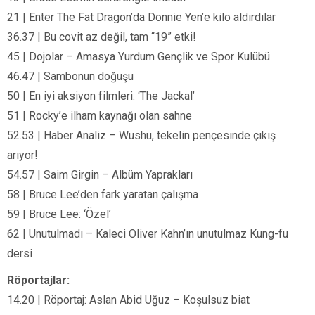
21 | Enter The Fat Dragon’da Donnie Yen’e kilo aldırdılar
36.37 | Bu covit az değil, tam “19” etki!
45 | Dojolar – Amasya Yurdum Gençlik ve Spor Kulübü
46.47 | Sambonun doğuşu
50 | En iyi aksiyon filmleri: ‘The Jackal’
51 | Rocky’e ilham kaynağı olan sahne
52.53 | Haber Analiz – Wushu, tekelin pençesinde çıkış
arıyor!
54.57 | Saim Girgin – Albüm Yaprakları
58 | Bruce Lee’den fark yaratan çalışma
59 | Bruce Lee: ‘Özel’
62 | Unutulmadı – Kaleci Oliver Kahn’ın unutulmaz Kung-fu
dersi
Röportajlar:
14.20 | Röportaj: Aslan Abid Uğuz – Koşulsuz biat