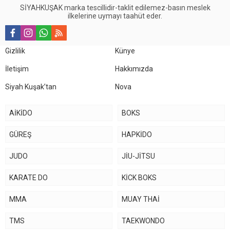
SİYAHKUŞAK marka tescillidir-taklit edilemez-basın meslek
ilkelerine uymayı taahüt eder.
Gizlilik
Künye
İletişim
Hakkımızda
Siyah Kuşak’tan
Nova
AİKİDO
BOKS
GÜREŞ
HAPKİDO
JUDO
JİU-JİTSU
KARATE DO
KİCK BOKS
MMA
MUAY THAİ
TMS
TAEKWONDO