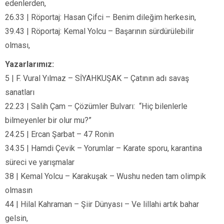
edenlerden,
26.33 | Röportaj: Hasan Çifci – Benim dileğim herkesin,
39.43 | Röportaj: Kemal Yolcu – Başarının sürdürülebilir
olması,
Yazarlarımız:
5 | F. Vural Yılmaz – SİYAHKUŞAK – Çatının adı savaş
sanatları
22.23 | Salih Çam – Çözümler Bulvarı: “Hiç bilenlerle
bilmeyenler bir olur mu?”
24.25 | Ercan Şarbat – 47 Ronin
34.35 | Hamdi Çevik – Yorumlar – Karate sporu, karantina
süreci ve yarışmalar
38 | Kemal Yolcu – Karakuşak – Wushu neden tam olimpik
olmasın
44 | Hilal Kahraman – Şiir Dünyası – Ve lillahi artık bahar
gelsin,