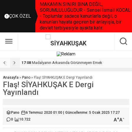
MAKAMIN SINIRI BİNA DEĞİL,
SORUMLULUĞUDUR - Sensei İsmail KOCAL
ÇOK ÖZEL
- Toplumlar sadece kanunlarla değil, o
kanunları hayata geçiren bir anlayışla, bir
devlet terbiyesiyle ayakta kalır.
17:08
Madalyanın Arkasında Görünmeyen Emek
2
Anasayfa
»
Pano
»
Flaş! SİYAHKUŞAK E Dergi Yayınlandı
Flaş! SİYAHKUŞAK E Dergi
Yayınlandı
Pano
6 Temmuz 2020 01:00 | Güncellenme: 5 Ocak 2025 17:27
+
-
A
A
0
10.722