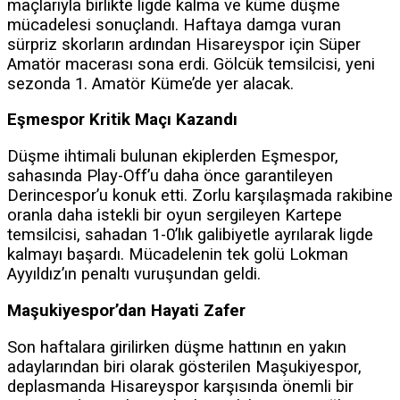
maçlarıyla birlikte ligde kalma ve küme düşme
mücadelesi sonuçlandı. Haftaya damga vuran
sürpriz skorların ardından Hisareyspor için Süper
Amatör macerası sona erdi. Gölcük temsilcisi, yeni
sezonda 1. Amatör Küme’de yer alacak.
Eşmespor Kritik Maçı Kazandı
Düşme ihtimali bulunan ekiplerden Eşmespor,
sahasında Play-Off’u daha önce garantileyen
Derincespor’u konuk etti. Zorlu karşılaşmada rakibine
oranla daha istekli bir oyun sergileyen Kartepe
temsilcisi, sahadan 1-0’lık galibiyetle ayrılarak ligde
kalmayı başardı. Mücadelenin tek golü Lokman
Ayyıldız’ın penaltı vuruşundan geldi.
Maşukiyespor’dan Hayati Zafer
Son haftalara girilirken düşme hattının en yakın
adaylarından biri olarak gösterilen Maşukiyespor,
deplasmanda Hisareyspor karşısında önemli bir