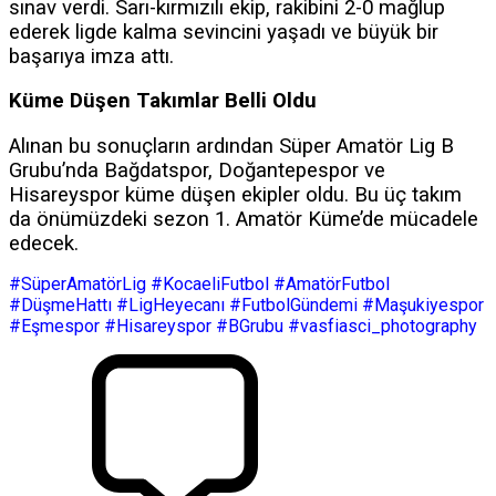
sınav verdi. Sarı-kırmızılı ekip, rakibini 2-0 mağlup
ederek ligde kalma sevincini yaşadı ve büyük bir
başarıya imza attı.
Küme Düşen Takımlar Belli Oldu
Alınan bu sonuçların ardından Süper Amatör Lig B
Grubu’nda Bağdatspor, Doğantepespor ve
Hisareyspor küme düşen ekipler oldu. Bu üç takım
da önümüzdeki sezon 1. Amatör Küme’de mücadele
edecek.
#SüperAmatörLig #KocaeliFutbol #AmatörFutbol
#DüşmeHattı #LigHeyecanı #FutbolGündemi #Maşukiyespor
#Eşmespor #Hisareyspor #BGrubu #vasfiasci_photography