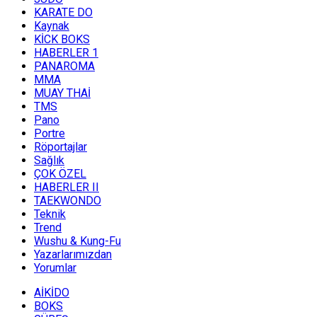
KARATE DO
Kaynak
KİCK BOKS
HABERLER 1
PANAROMA
MMA
MUAY THAİ
TMS
Pano
Portre
Röportajlar
Sağlık
ÇOK ÖZEL
HABERLER II
TAEKWONDO
Teknik
Trend
Wushu & Kung-Fu
Yazarlarımızdan
Yorumlar
AİKİDO
BOKS