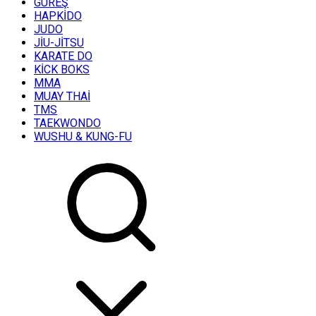
GÜREŞ
HAPKİDO
JUDO
JİU-JİTSU
KARATE DO
KİCK BOKS
MMA
MUAY THAİ
TMS
TAEKWONDO
WUSHU & KUNG-FU