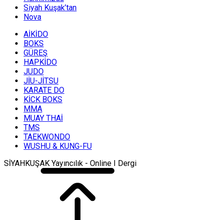
Siyah Kuşak’tan
Nova
AİKİDO
BOKS
GÜREŞ
HAPKİDO
JUDO
JİU-JİTSU
KARATE DO
KİCK BOKS
MMA
MUAY THAİ
TMS
TAEKWONDO
WUSHU & KUNG-FU
SİYAHKUŞAK Yayıncılık - Online I Dergi