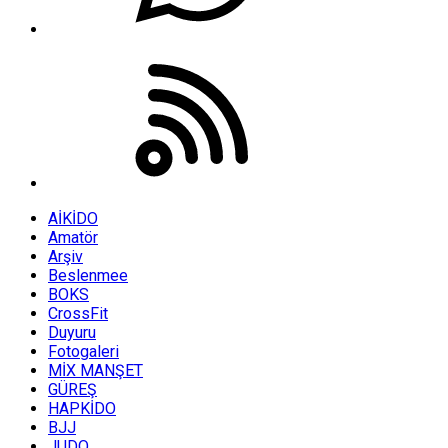
AİKİDO
Amatör
Arşiv
Beslenmee
BOKS
CrossFit
Duyuru
Fotogaleri
MİX MANŞET
GÜREŞ
HAPKİDO
BJJ
JUDO