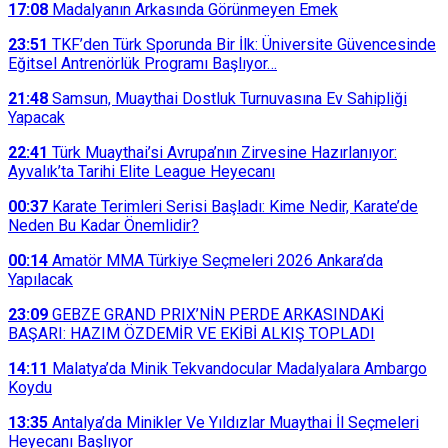
17:08
Madalyanın Arkasında Görünmeyen Emek
23:51
TKF’den Türk Sporunda Bir İlk: Üniversite Güvencesinde
Eğitsel Antrenörlük Programı Başlıyor…
21:48
Samsun, Muaythai Dostluk Turnuvasına Ev Sahipliği
Yapacak
22:41
Türk Muaythai’si Avrupa’nın Zirvesine Hazırlanıyor:
Ayvalık’ta Tarihi Elite League Heyecanı
00:37
Karate Terimleri Serisi Başladı: Kime Nedir, Karate’de
Neden Bu Kadar Önemlidir?
00:14
Amatör MMA Türkiye Seçmeleri 2026 Ankara’da
Yapılacak
23:09
GEBZE GRAND PRIX’NİN PERDE ARKASINDAKİ
BAŞARI: HAZIM ÖZDEMİR VE EKİBİ ALKIŞ TOPLADI
14:11
Malatya’da Minik Tekvandocular Madalyalara Ambargo
Koydu
13:35
Antalya’da Minikler Ve Yıldızlar Muaythai İl Seçmeleri
Heyecanı Başlıyor