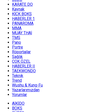
KARATE DO
Kaynak
KİCK BOKS
HABERLER 1
PANAROMA
MMA
MUAY THAİ
TMS
Pano
Portre
Röportajlar
Sağlık
ÇOK ÖZEL
HABERLER II
TAEKWONDO
Teknik
Trend
Wushu & Kung-Fu
Yazarlarımızdan
Yorumlar
AİKİDO
BOKS