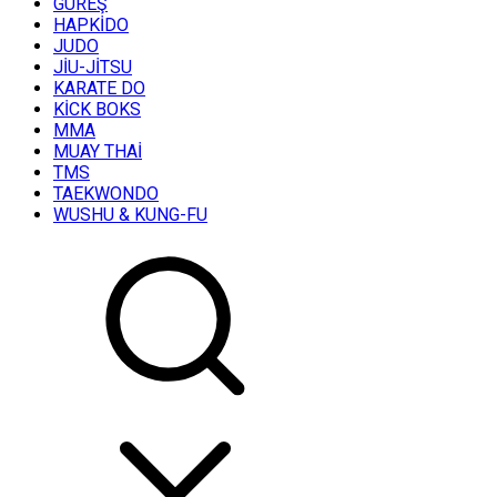
GÜREŞ
HAPKİDO
JUDO
JİU-JİTSU
KARATE DO
KİCK BOKS
MMA
MUAY THAİ
TMS
TAEKWONDO
WUSHU & KUNG-FU