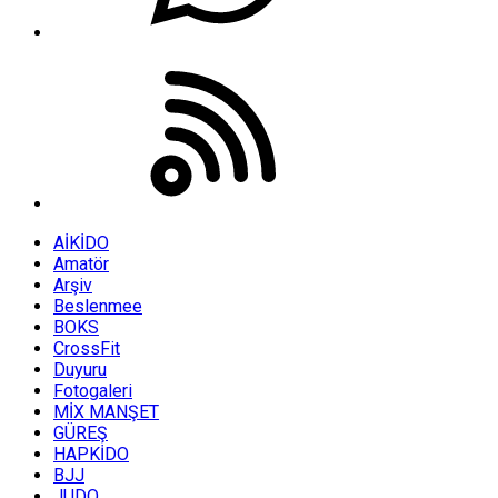
AİKİDO
Amatör
Arşiv
Beslenmee
BOKS
CrossFit
Duyuru
Fotogaleri
MİX MANŞET
GÜREŞ
HAPKİDO
BJJ
JUDO