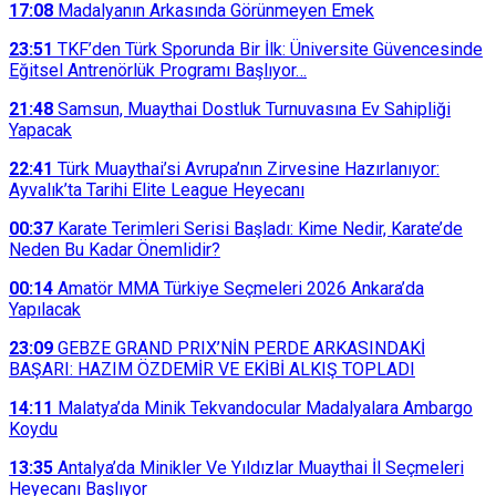
17:08
Madalyanın Arkasında Görünmeyen Emek
23:51
TKF’den Türk Sporunda Bir İlk: Üniversite Güvencesinde
Eğitsel Antrenörlük Programı Başlıyor…
21:48
Samsun, Muaythai Dostluk Turnuvasına Ev Sahipliği
Yapacak
22:41
Türk Muaythai’si Avrupa’nın Zirvesine Hazırlanıyor:
Ayvalık’ta Tarihi Elite League Heyecanı
00:37
Karate Terimleri Serisi Başladı: Kime Nedir, Karate’de
Neden Bu Kadar Önemlidir?
00:14
Amatör MMA Türkiye Seçmeleri 2026 Ankara’da
Yapılacak
23:09
GEBZE GRAND PRIX’NİN PERDE ARKASINDAKİ
BAŞARI: HAZIM ÖZDEMİR VE EKİBİ ALKIŞ TOPLADI
14:11
Malatya’da Minik Tekvandocular Madalyalara Ambargo
Koydu
13:35
Antalya’da Minikler Ve Yıldızlar Muaythai İl Seçmeleri
Heyecanı Başlıyor