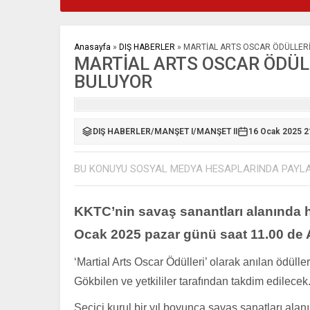
Anasayfa
»
DIŞ HABERLER
»
MARTİAL ARTS OSCAR ÖDÜLLERİ
MARTİAL ARTS OSCAR ÖDÜLL
BULUYOR
DIŞ HABERLER
/
MANŞET I
/
MANŞET II
16 Ocak 2025 2
BU KONUYU SOSYAL MEDYA HESAPLARINDA PAYL
KKTC’nin savaş sanantları alanında h
Ocak 2025 pazar günü saat 11.00 de
‘Martial Arts Oscar Ödülleri’ olarak anılan ödü
Gökbilen ve yetkililer tarafından takdim edilece
Seçici kurul bir yıl boyunca savaş sanatları al