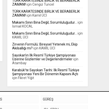
TÜRK KARATESİNDE BİRLİK VE BERABERLİK
ZAMANI!
için
Cengiz Tuncel
TÜRK KARATESİNDE BİRLİK VE BERABERLİK
ZAMANI!
için
Kamil ÜCİ
Makamı Sınırı Bina Değil, Sorumluluğudur…
için
İsmail KOCAL
Makamı Sınırı Bina Değil, Sorumluluğudur…
için
KAMİL ÜCİ
Zirvenin Formülü: Bireysel Yetenek mi, Ekip
Akılsallığı mı?
için
KAMİL ÜCİ
Sayokan’ın İlk Resmî Türkiye Şampiyonası
Üzerine Gözlemler ve Değerlendirmeler
için
Atambay
Karabük’te Sayokan Tarihi: İlk Resmî Türkiye
Şampiyonası Yeni Bir Dönemin Kapısını Açtı
için
Fikret Yiğit
KS
GÜREŞ