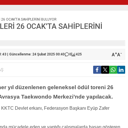
 26 OCAK’TA SAHİPLERİNİ BULUYOR
ERİ 26 OCAK’TA SAHİPLERİNİ
+
-
A
A
1:43 | Güncellenme: 24 Şubat 2025 00:40
0
425
AŞ
er yıl düzenlenen geleneksel ödül toreni 26
 Avrasya Taekwondo Merkezi’nde yapılacak.
ller KKTC Devlet erkanı, Federasyon Başkanı Eyüp Zafer
k.
anında mücadele eden ve yaptığı çalışmalarda başarı gösteren