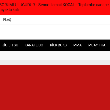
RUMLULUĞUDUR - Sensei İsmail KOCAL - Toplumlar sadece kanunl
 ayakta kalır.
FLAŞ
JİU-JİTSU
KARATE DO
KİCK BOKS
MMA
MUAY THAİ