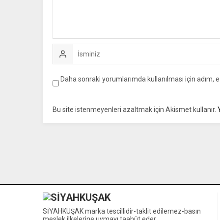
Daha sonraki yorumlarımda kullanılması için adım, e
Bu site istenmeyenleri azaltmak için Akismet kullanır.
SİYAHKUŞAK marka tescillidir-taklit edilemez-basın
meslek ilkelerine uymayı taahüt eder.