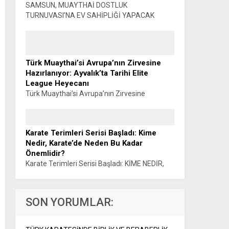
SAMSUN, MUAYTHAİ DOSTLUK
TURNUVASI’NA EV SAHİPLİĞİ YAPACAK
Haber: Muhammet K. GÜLŞEN Türkiye
Muaythai Federasyonu Samsun 2026 İl
Faaliyet Programı kapsamında düzenlenecek
Muaythai Dostluk Turnuvası, 5-9...
Türk Muaythai’si Avrupa’nın Zirvesine
Hazırlanıyor: Ayvalık’ta Tarihi Elite
League Heyecanı
Türk Muaythai’si Avrupa’nın Zirvesine
Hazırlanıyor: AYVALIK’TA TARİHİ ELITE
LEAGUE HEYECANI Haber: Muhammet K.
GÜLŞEN Türk Muaythai’si, uluslararası
Karate Terimleri Serisi Başladı: Kime
organizasyonlardaki yükselişini Avrupa’nın en
Nedir, Karate’de Neden Bu Kadar
prestijli organizasyonlarından biriyle
Önemlidir?
sürdürüyor....
Karate Terimleri Serisi Başladı: KİME NEDİR,
KARATE’DE NEDEN BU KADAR ÖNEMLİDİR?
Sensei Haluk ÖNER Karate eğitiminin temel
kavramlarını anlaşılır bir dille spor kamuoyuna
SON YORUMLAR:
aktarmayı amaçlayan...