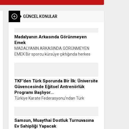
GÜNCEL KONULAR
Madalyanın Arkasında Görünmeyen
Emek
MADALYANIN ARKASINDA GÖRÜNMEYEN
EMEK Bir sporcu kürsüye çıktığında herkes
madalyayı görür. Alkışlar yükselir, fotoğraflar
çekilir, başarı konuşulur. Oysa o madalyanın
görünmeyen bir yüzü vardır. Sabahın...
TKF’den Türk Sporunda Bir İlk: Üniversite
Güvencesinde Eğitsel Antrenörlük
Programı Başlıyor…
Türkiye Karate Federasyonu’ndan Türk
Sporunda Bir İlk: ÜNİVERSİTE GÜVENCESİNDE
EĞİTSEL ANTRENÖRLÜK PROGRAMI
BAŞLIYOR… Muhammet K. GÜLŞEN –
Samsun, Muaythai Dostluk Turnuvasına
SİYAHKUŞAK Türkiye Karate Federasyonu ile
Ev Sahipliği Yapacak
Manisa Celal Bayar...