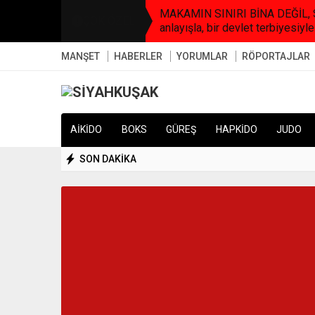
MAKAMIN SINIRI BİNA DEĞİL, SO
ÇOK ÖZEL
anlayışla, bir devlet terbiyesiyle
MANŞET
HABERLER
YORUMLAR
RÖPORTAJLAR
AİKİDO
BOKS
GÜREŞ
HAPKİDO
JUDO
SON DAKİKA