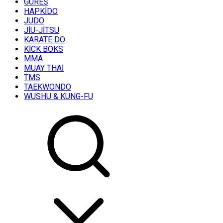
GÜREŞ
HAPKİDO
JUDO
JİU-JİTSU
KARATE DO
KİCK BOKS
MMA
MUAY THAİ
TMS
TAEKWONDO
WUSHU & KUNG-FU