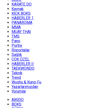
KARATE DO
Kaynak
KİCK BOKS
HABERLER 1
PANAROMA
MMA
MUAY THAİ
TMS
Pano
Portre
Röportajlar
Sağlık
ÇOK ÖZEL
HABERLER II
TAEKWONDO
Teknik
Trend
Wushu & Kung-Fu
Yazarlarımızdan
Yorumlar
AİKİDO
BOKS