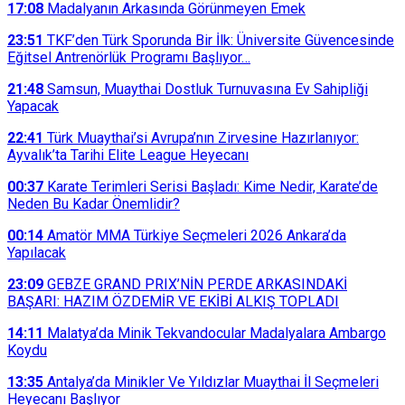
17:08
Madalyanın Arkasında Görünmeyen Emek
23:51
TKF’den Türk Sporunda Bir İlk: Üniversite Güvencesinde
Eğitsel Antrenörlük Programı Başlıyor…
21:48
Samsun, Muaythai Dostluk Turnuvasına Ev Sahipliği
Yapacak
22:41
Türk Muaythai’si Avrupa’nın Zirvesine Hazırlanıyor:
Ayvalık’ta Tarihi Elite League Heyecanı
00:37
Karate Terimleri Serisi Başladı: Kime Nedir, Karate’de
Neden Bu Kadar Önemlidir?
00:14
Amatör MMA Türkiye Seçmeleri 2026 Ankara’da
Yapılacak
23:09
GEBZE GRAND PRIX’NİN PERDE ARKASINDAKİ
BAŞARI: HAZIM ÖZDEMİR VE EKİBİ ALKIŞ TOPLADI
14:11
Malatya’da Minik Tekvandocular Madalyalara Ambargo
Koydu
13:35
Antalya’da Minikler Ve Yıldızlar Muaythai İl Seçmeleri
Heyecanı Başlıyor