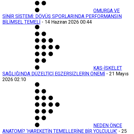
OMURGA VE
SİNİR SİSTEMİ: DÖVÜŞ SPORLARINDA PERFORMANSIN
BİLİMSEL TEMELİ
-
14 Haziran 2026 00:44
KAS-İSKELET
SAĞLIĞINDA DÜZELTİCİ EGZERSİZLERİN ÖNEMİ
-
21 Mayıs
2026 02:10
NEDEN ÖNCE
ANATOMİ? ‘HAREKETİN TEMELLERİNE BİR YOLCULUK’
-
25