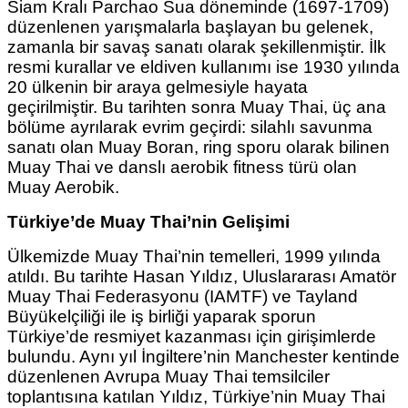
Siam Kralı Parchao Sua döneminde (1697-1709)
düzenlenen yarışmalarla başlayan bu gelenek,
zamanla bir savaş sanatı olarak şekillenmiştir. İlk
resmi kurallar ve eldiven kullanımı ise 1930 yılında
20 ülkenin bir araya gelmesiyle hayata
geçirilmiştir. Bu tarihten sonra Muay Thai, üç ana
bölüme ayrılarak evrim geçirdi: silahlı savunma
sanatı olan Muay Boran, ring sporu olarak bilinen
Muay Thai ve danslı aerobik fitness türü olan
Muay Aerobik.
Türkiye’de Muay Thai’nin Gelişimi
Ülkemizde Muay Thai’nin temelleri, 1999 yılında
atıldı. Bu tarihte Hasan Yıldız, Uluslararası Amatör
Muay Thai Federasyonu (IAMTF) ve Tayland
Büyükelçiliği ile iş birliği yaparak sporun
Türkiye’de resmiyet kazanması için girişimlerde
bulundu. Aynı yıl İngiltere’nin Manchester kentinde
düzenlenen Avrupa Muay Thai temsilciler
toplantısına katılan Yıldız, Türkiye’nin Muay Thai