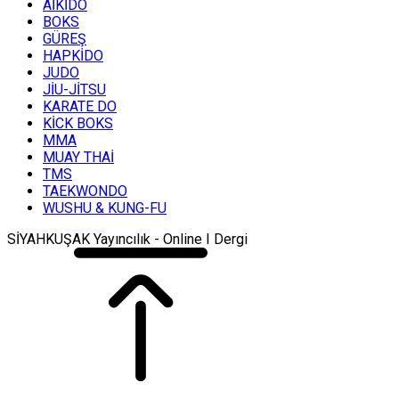
AİKİDO
BOKS
GÜREŞ
HAPKİDO
JUDO
JİU-JİTSU
KARATE DO
KİCK BOKS
MMA
MUAY THAİ
TMS
TAEKWONDO
WUSHU & KUNG-FU
SİYAHKUŞAK Yayıncılık - Online I Dergi