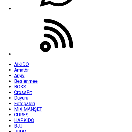
AİKİDO
Amatör
Arşiv
Beslenmee
BOKS
CrossFit
Duyuru
Fotogaleri
MİX MANŞET
GÜREŞ
HAPKİDO
BJJ
JUDO