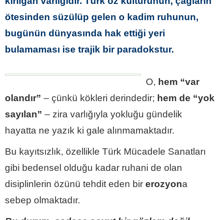
kırılgan varlığıdır. Türk öz kültürünün, çağların
ötesinden süzülüp gelen o kadim ruhunun,
bugünün dünyasında hak ettiği yeri
bulamaması ise trajik bir paradokstur.
O,
hem “var
olandır”
– çünkü kökleri derindedir;
hem de “yok
sayılan”
– zira varlığıyla yokluğu gündelik
hayatta ne yazık ki gale alınmamaktadır.
Bu kayıtsızlık, özellikle Türk Mücadele Sanatları
gibi bedensel olduğu kadar ruhani de olan
disiplinlerin özünü tehdit eden bir
erozyon
a
sebep olmaktadır.