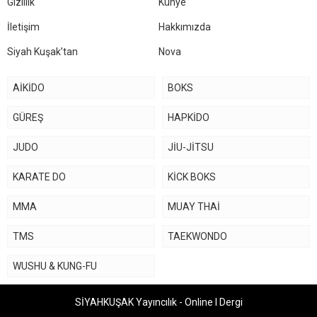
Gizlilik
Künye
İletişim
Hakkımızda
Siyah Kuşak’tan
Nova
AİKİDO
BOKS
GÜREŞ
HAPKİDO
JUDO
JİU-JİTSU
KARATE DO
KİCK BOKS
MMA
MUAY THAİ
TMS
TAEKWONDO
WUSHU & KUNG-FU
SİYAHKUŞAK Yayıncılık - Online I Dergi