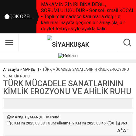
MAKAMIN SINIRI BİNA DEĞİL,
SORUMLULUĞUDUR - Sensei İsmail KOCAL
ÇOK ÖZEL
- Toplumlar sadece kanunlarla değil, o
kanunları hayata geçiren bir anlayışla, bir
devlet terbiyesiyle ayakta kalır.
Anasayfa
»
MANŞET I
»
TÜRK MÜCADELE SANATLARININ KİMLİK EROZYONU
VE AHİLİK RUHU
TÜRK MÜCADELE SANATLARININ
KİMLİK EROZYONU VE AHİLİK RUHU
MANŞET I
/
MANŞET II
/
Trend
6 Kasım 2025 03:08 | Güncellenme: 9 Kasım 2025 03:45
0
863
+
-
A
A