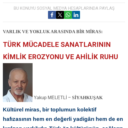
BU KONUYU SOSYAL MEDYA HESAPLARINDA PAYLAŞ
VARLIK VE YOKLUK ARASINDA BİR MİRAS:
TÜRK MÜCADELE SANATLARININ
KİMLİK EROZYONU VE AHİLİK RUHU
–
Yakup MELETLİ
SİYAHKUŞAK
Kültürel miras, bir toplumun kolektif
hafızasının hem en değerli yadigârı hem de en