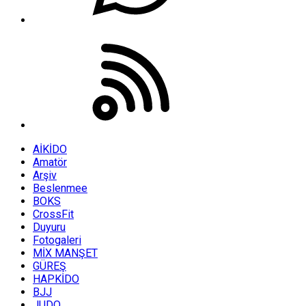
AİKİDO
Amatör
Arşiv
Beslenmee
BOKS
CrossFit
Duyuru
Fotogaleri
MİX MANŞET
GÜREŞ
HAPKİDO
BJJ
JUDO