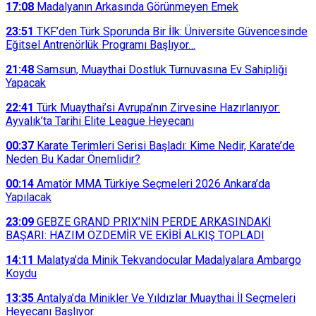
17:08
Madalyanın Arkasında Görünmeyen Emek
23:51
TKF’den Türk Sporunda Bir İlk: Üniversite Güvencesinde
Eğitsel Antrenörlük Programı Başlıyor…
21:48
Samsun, Muaythai Dostluk Turnuvasına Ev Sahipliği
Yapacak
22:41
Türk Muaythai’si Avrupa’nın Zirvesine Hazırlanıyor:
Ayvalık’ta Tarihi Elite League Heyecanı
00:37
Karate Terimleri Serisi Başladı: Kime Nedir, Karate’de
Neden Bu Kadar Önemlidir?
00:14
Amatör MMA Türkiye Seçmeleri 2026 Ankara’da
Yapılacak
23:09
GEBZE GRAND PRIX’NİN PERDE ARKASINDAKİ
BAŞARI: HAZIM ÖZDEMİR VE EKİBİ ALKIŞ TOPLADI
14:11
Malatya’da Minik Tekvandocular Madalyalara Ambargo
Koydu
13:35
Antalya’da Minikler Ve Yıldızlar Muaythai İl Seçmeleri
Heyecanı Başlıyor