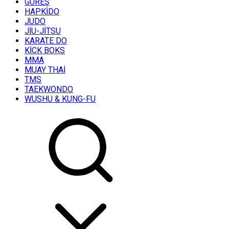
GÜREŞ
HAPKİDO
JUDO
JİU-JİTSU
KARATE DO
KİCK BOKS
MMA
MUAY THAİ
TMS
TAEKWONDO
WUSHU & KUNG-FU