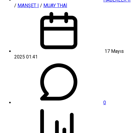
/
MANŞET I
/
MUAY THAİ
17 Mayıs
2025 01:41
0