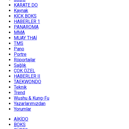
KARATE DO
Kaynak
KİCK BOKS
HABERLER 1
PANAROMA
MMA
MUAY THAİ
TMS
Pano
Portre
Röportajlar
Sağlık
ÇOK ÖZEL
HABERLER II
TAEKWONDO
Teknik
Trend
Wushu & Kung-Fu
Yazarlarımızdan
Yorumlar
AİKİDO
BOKS