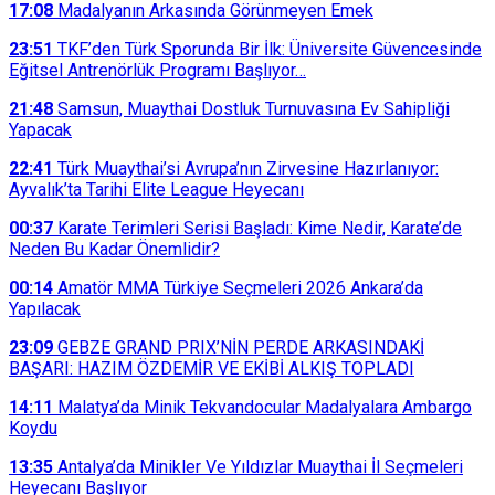
17:08
Madalyanın Arkasında Görünmeyen Emek
23:51
TKF’den Türk Sporunda Bir İlk: Üniversite Güvencesinde
Eğitsel Antrenörlük Programı Başlıyor…
21:48
Samsun, Muaythai Dostluk Turnuvasına Ev Sahipliği
Yapacak
22:41
Türk Muaythai’si Avrupa’nın Zirvesine Hazırlanıyor:
Ayvalık’ta Tarihi Elite League Heyecanı
00:37
Karate Terimleri Serisi Başladı: Kime Nedir, Karate’de
Neden Bu Kadar Önemlidir?
00:14
Amatör MMA Türkiye Seçmeleri 2026 Ankara’da
Yapılacak
23:09
GEBZE GRAND PRIX’NİN PERDE ARKASINDAKİ
BAŞARI: HAZIM ÖZDEMİR VE EKİBİ ALKIŞ TOPLADI
14:11
Malatya’da Minik Tekvandocular Madalyalara Ambargo
Koydu
13:35
Antalya’da Minikler Ve Yıldızlar Muaythai İl Seçmeleri
Heyecanı Başlıyor