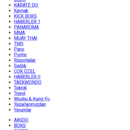
KARATE DO
Kaynak
KİCK BOKS
HABERLER 1
PANAROMA
MMA
MUAY THAİ
TMS
Pano
Portre
Röportajlar
Sağlık
ÇOK ÖZEL
HABERLER II
TAEKWONDO
Teknik
Trend
Wushu & Kung-Fu
Yazarlarımızdan
Yorumlar
AİKİDO
BOKS