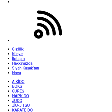
Gizlilik
Künye
İletişim
Hakkımızda
Siyah Kuşak’tan
Nova
AİKİDO
BOKS
GÜREŞ
HAPKİDO
JUDO
JİU-JİTSU
KARATE DO