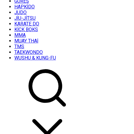
GÜREŞ
HAPKİDO
JUDO
JİU-JİTSU
KARATE DO
KİCK BOKS
MMA
MUAY THAİ
TMS
TAEKWONDO
WUSHU & KUNG-FU