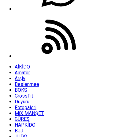
AİKİDO
Amatör
Arşiv
Beslenmee
BOKS
CrossFit
Duyuru
Fotogaleri
MİX MANŞET
GÜREŞ
HAPKİDO
BJJ
JUDO