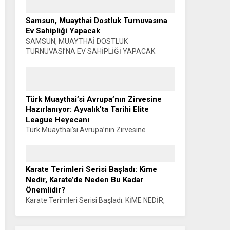
EĞİTSEL ANTRENÖRLÜK PROGRAMI
BAŞLIYOR… Muhammet K. GÜLŞEN –
Samsun, Muaythai Dostluk Turnuvasına
SİYAHKUŞAK Türkiye Karate Federasyonu ile
Ev Sahipliği Yapacak
Manisa Celal Bayar...
SAMSUN, MUAYTHAİ DOSTLUK
TURNUVASI’NA EV SAHİPLİĞİ YAPACAK
Haber: Muhammet K. GÜLŞEN Türkiye
Muaythai Federasyonu Samsun 2026 İl
Faaliyet Programı kapsamında düzenlenecek
Muaythai Dostluk Turnuvası, 5-9...
Türk Muaythai’si Avrupa’nın Zirvesine
Hazırlanıyor: Ayvalık’ta Tarihi Elite
League Heyecanı
Türk Muaythai’si Avrupa’nın Zirvesine
Hazırlanıyor: AYVALIK’TA TARİHİ ELITE
LEAGUE HEYECANI Haber: Muhammet K.
GÜLŞEN Türk Muaythai’si, uluslararası
Karate Terimleri Serisi Başladı: Kime
organizasyonlardaki yükselişini Avrupa’nın en
Nedir, Karate’de Neden Bu Kadar
prestijli organizasyonlarından biriyle
Önemlidir?
sürdürüyor....
Karate Terimleri Serisi Başladı: KİME NEDİR,
KARATE’DE NEDEN BU KADAR ÖNEMLİDİR?
Sensei Haluk ÖNER Karate eğitiminin temel