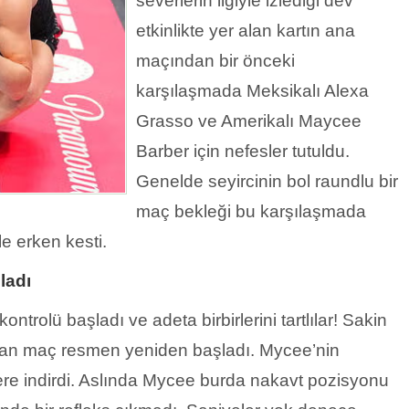
severlerin ilgiyle izlediği dev
etkinlikte yer alan kartın ana
maçından bir önceki
karşılaşmada Meksikalı Alexa
Grasso ve Amerikalı Maycee
Barber için nefesler tutuldu.
Genelde seyircinin bol raundlu bir
maç bekleği bu karşılaşmada
e erken kesti.
ladı
rolü başladı ve adeta birbirlerini tartlılar! Sakin
ndan maç resmen yeniden başladı. Mycee’nin
yere indirdi. Aslında Mycee burda nakavt pozisyonu