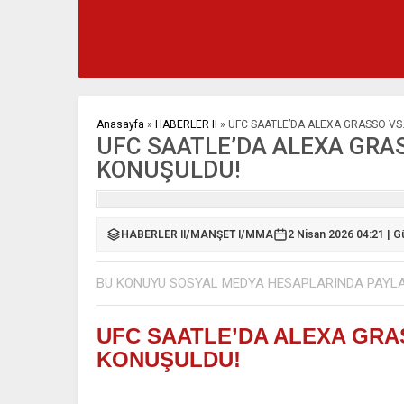
Anasayfa
»
HABERLER II
»
UFC SAATLE’DA ALEXA GRASSO VS
UFC SAATLE’DA ALEXA GRA
KONUŞULDU!
HABERLER II
/
MANŞET I
/
MMA
2 Nisan 2026 04:21 | 
BU KONUYU SOSYAL MEDYA HESAPLARINDA PAYL
UFC SAATLE’DA ALEXA GRA
KONUŞULDU!