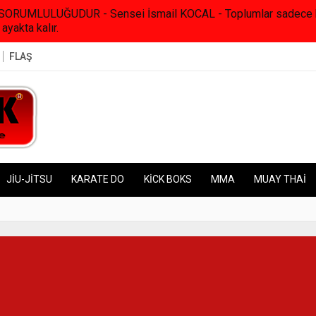
RUMLULUĞUDUR - Sensei İsmail KOCAL - Toplumlar sadece kanunl
 ayakta kalır.
FLAŞ
JİU-JİTSU
KARATE DO
KİCK BOKS
MMA
MUAY THAİ