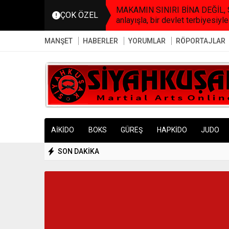
MAKAMIN SINIRI BİNA DEĞİL, SO
ÇOK ÖZEL
anlayışla, bir devlet terbiyesiyle
MANŞET
HABERLER
YORUMLAR
RÖPORTAJLAR
AİKİDO
BOKS
GÜREŞ
HAPKİDO
JUDO
SON DAKİKA