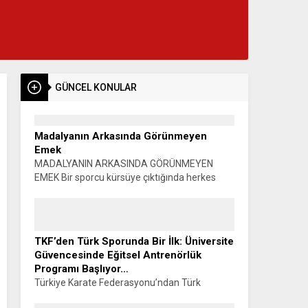
GÜNCEL KONULAR
Madalyanın Arkasında Görünmeyen
Emek
MADALYANIN ARKASINDA GÖRÜNMEYEN
EMEK Bir sporcu kürsüye çıktığında herkes
madalyayı görür. Alkışlar yükselir, fotoğraflar
çekilir, başarı konuşulur. Oysa o madalyanın
görünmeyen bir yüzü vardır. Sabahın...
TKF’den Türk Sporunda Bir İlk: Üniversite
Güvencesinde Eğitsel Antrenörlük
Programı Başlıyor…
Türkiye Karate Federasyonu’ndan Türk
Sporunda Bir İlk: ÜNİVERSİTE GÜVENCESİNDE