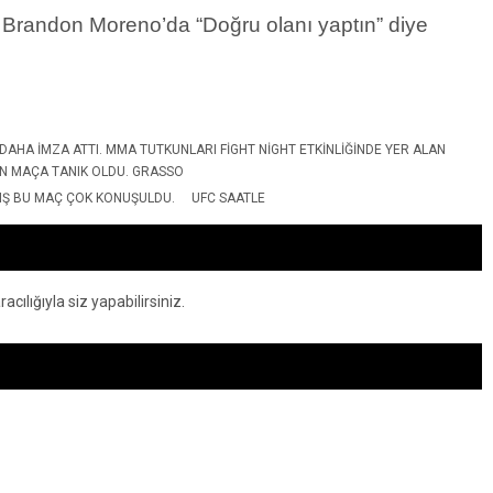
 Brandon Moreno’da “Doğru olanı yaptın” diye
DAHA IMZA ATTI. MMA TUTKUNLARI FIGHT NIGHT ETKINLIĞINDE YER ALAN
N MAÇA TANIK OLDU. GRASSO
LIŞ BU MAÇ ÇOK KONUŞULDU.
UFC SAATLE
ılığıyla siz yapabilirsiniz.