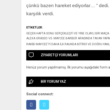
çünkü bazen hareket ediyorlar… ” dedi.
karşılık verdi.
ETİKETLER:
GEÇEN HAFTA SONU GERÇEKLEŞTI VE YINE OLAYLI BIR MAÇA 
ALEXA GRASSO VS. MAYCEE BARBER ARASINDA TAVAN YAPA
RAKIBI MAYCEE'YI DAHA ILK RAUNDA BITIRDI VE DOĞRU-YAN
ZİYARETÇİ YORUMLARI
Henüz yorum yapılmamış. İlk yorumu aşağıdaki form arac
BİR YORUM YAZ
Social connect: