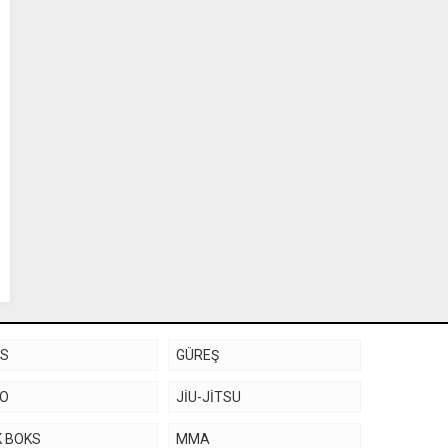
KS
GÜREŞ
DO
JİU-JİTSU
K BOKS
MMA