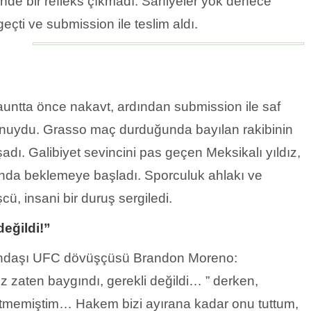
e bir refleks çıkmadı. Saniyeler yok denece
çti ve submission ile teslim aldı.
auntta önce nakavt, ardından submission ile saf
k konuydu. Grasso maç durduğunda bayılan rakibinin
dı. Galibiyet sevincini pas geçen Meksikalı yıldız,
şında beklemeye başladı. Sporculuk ahlakı ve
ü, insani bir duruş sergiledi.
değildi!”
andaşı UFC dövüşçüsü Brandon Moreno:
z zaten baygındı, gerekli değildi… ” derken,
etmemiştim… Hakem bizi ayırana kadar onu tuttum,