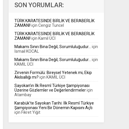
kavramlarını anlaşılır bir dille spor kamuoyuna
SON YORUMLAR:
aktarmayı amaçlayan...
TÜRK KARATESİNDE BİRLİK VE BERABERLİK
ZAMANI!
için
Cengiz Tuncel
TÜRK KARATESİNDE BİRLİK VE BERABERLİK
ZAMANI!
için
Kamil ÜCİ
Makamı Sınırı Bina Değil, Sorumluluğudur…
için
İsmail KOCAL
Makamı Sınırı Bina Değil, Sorumluluğudur…
için
KAMİL ÜCİ
Zirvenin Formülü: Bireysel Yetenek mi, Ekip
Akılsallığı mı?
için
KAMİL ÜCİ
Sayokan’ın İlk Resmî Türkiye Şampiyonası
Üzerine Gözlemler ve Değerlendirmeler
için
Atambay
Karabük’te Sayokan Tarihi: İlk Resmî Türkiye
Şampiyonası Yeni Bir Dönemin Kapısını Açtı
için
Fikret Yiğit