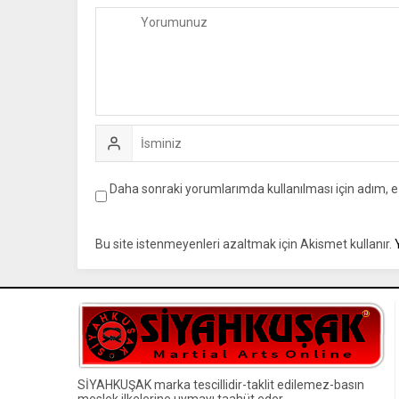
Daha sonraki yorumlarımda kullanılması için adım, e
Bu site istenmeyenleri azaltmak için Akismet kullanır.
SİYAHKUŞAK marka tescillidir-taklit edilemez-basın
meslek ilkelerine uymayı taahüt eder.