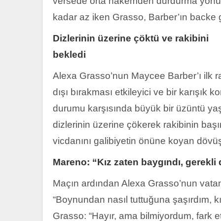
versede orta hakemden durdurma yönünd
kadar az iken Grasso, Barber’ın backe ge
Dizlerinin üzerine çöktü ve rakibini
bekledi
Alexa Grasso’nun Maycee Barber’ı ilk r
dışı bırakması etkileyici ve bir karışı
durumu karşısında büyük bir üzüntü yaşa
dizlerinin üzerine çökerek rakibinin ba
vicdanını galibiyetin önüne koyan dövüşc
Mareno: “Kız zaten baygındı, gerekli 
Maçın ardından Alexa Grasso’nun vat
“Boynundan nasıl tuttuğuna şaşırdım, kı
Grasso: “Hayır, ama bilmiyordum, fark 