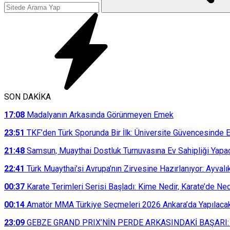
SON DAKİKA
17:08
Madalyanın Arkasında Görünmeyen Emek
23:51
TKF’den Türk Sporunda Bir İlk: Üniversite Güvencesinde E
21:48
Samsun, Muaythai Dostluk Turnuvasına Ev Sahipliği Yapa
22:41
Türk Muaythai’si Avrupa’nın Zirvesine Hazırlanıyor: Ayvalı
00:37
Karate Terimleri Serisi Başladı: Kime Nedir, Karate’de N
00:14
Amatör MMA Türkiye Seçmeleri 2026 Ankara’da Yapılaca
23:09
GEBZE GRAND PRIX’NİN PERDE ARKASINDAKİ BAŞARI: