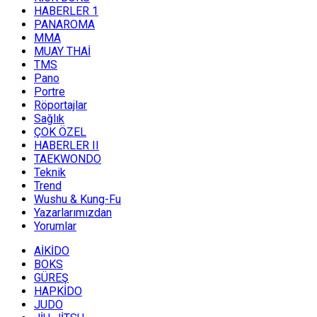
HABERLER 1
PANAROMA
MMA
MUAY THAİ
TMS
Pano
Portre
Röportajlar
Sağlık
ÇOK ÖZEL
HABERLER II
TAEKWONDO
Teknik
Trend
Wushu & Kung-Fu
Yazarlarımızdan
Yorumlar
AİKİDO
BOKS
GÜREŞ
HAPKİDO
JUDO