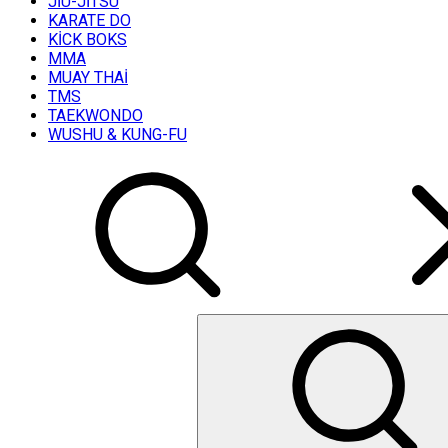
JİU-JİTSU
KARATE DO
KİCK BOKS
MMA
MUAY THAİ
TMS
TAEKWONDO
WUSHU & KUNG-FU