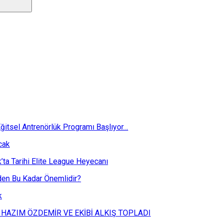
ğitsel Antrenörlük Programı Başlıyor…
cak
k’ta Tarihi Elite League Heyecanı
eden Bu Kadar Önemlidir?
k
 HAZIM ÖZDEMİR VE EKİBİ ALKIŞ TOPLADI