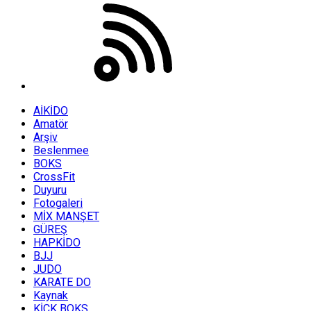
AİKİDO
Amatör
Arşiv
Beslenmee
BOKS
CrossFit
Duyuru
Fotogaleri
MİX MANŞET
GÜREŞ
HAPKİDO
BJJ
JUDO
KARATE DO
Kaynak
KİCK BOKS