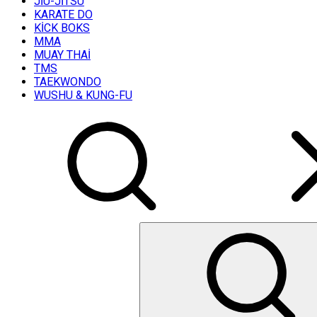
JİU-JİTSU
KARATE DO
KİCK BOKS
MMA
MUAY THAİ
TMS
TAEKWONDO
WUSHU & KUNG-FU