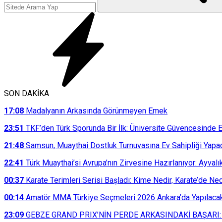
SON DAKİKA
17:08
Madalyanın Arkasında Görünmeyen Emek
23:51
TKF’den Türk Sporunda Bir İlk: Üniversite Güvencesinde E
21:48
Samsun, Muaythai Dostluk Turnuvasına Ev Sahipliği Yapa
22:41
Türk Muaythai’si Avrupa’nın Zirvesine Hazırlanıyor: Ayvalı
00:37
Karate Terimleri Serisi Başladı: Kime Nedir, Karate’de N
00:14
Amatör MMA Türkiye Seçmeleri 2026 Ankara’da Yapılaca
23:09
GEBZE GRAND PRIX’NİN PERDE ARKASINDAKİ BAŞARI: