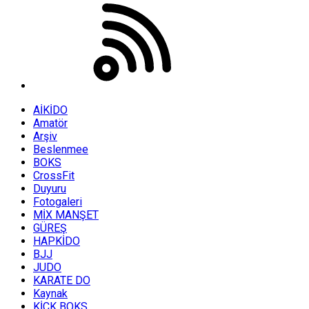
AİKİDO
Amatör
Arşiv
Beslenmee
BOKS
CrossFit
Duyuru
Fotogaleri
MİX MANŞET
GÜREŞ
HAPKİDO
BJJ
JUDO
KARATE DO
Kaynak
KİCK BOKS