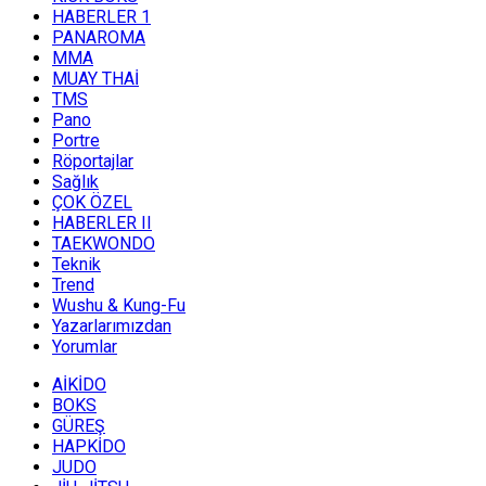
HABERLER 1
PANAROMA
MMA
MUAY THAİ
TMS
Pano
Portre
Röportajlar
Sağlık
ÇOK ÖZEL
HABERLER II
TAEKWONDO
Teknik
Trend
Wushu & Kung-Fu
Yazarlarımızdan
Yorumlar
AİKİDO
BOKS
GÜREŞ
HAPKİDO
JUDO