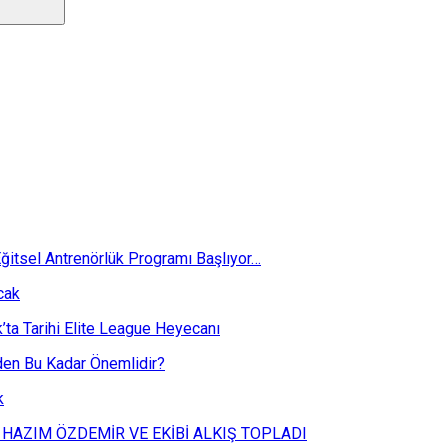
ğitsel Antrenörlük Programı Başlıyor…
cak
k’ta Tarihi Elite League Heyecanı
eden Bu Kadar Önemlidir?
k
 HAZIM ÖZDEMİR VE EKİBİ ALKIŞ TOPLADI