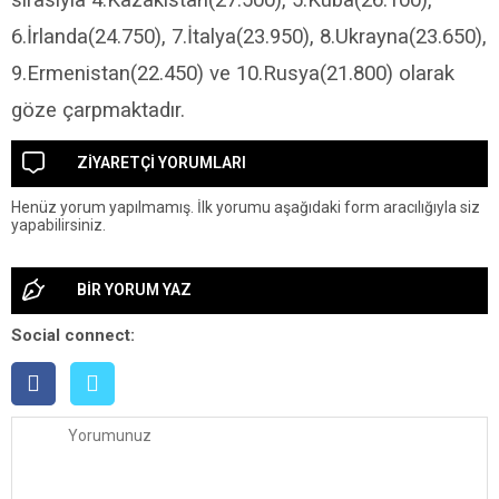
sırasıyla 4.Kazakistan(27.500), 5.Küba(26.100),
6.İrlanda(24.750), 7.İtalya(23.950), 8.Ukrayna(23.650),
9.Ermenistan(22.450) ve 10.Rusya(21.800) olarak
göze çarpmaktadır.
ZİYARETÇİ YORUMLARI
Henüz yorum yapılmamış. İlk yorumu aşağıdaki form aracılığıyla siz
yapabilirsiniz.
BİR YORUM YAZ
Social connect: