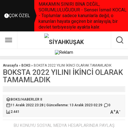
MAKAMIN SINIRI BİNA DEĞİL,
SORUMLULUĞUDUR - Sensei İsmail KOCAL
ÇOK ÖZEL
- Toplumlar sadece kanunlarla değil, o
kanunları hayata geçiren bir anlayışla, bir
devlet terbiyesiyle ayakta kalır.
Anasayfa
»
BOKS
»
BOKSTA 2022 YILINI İKİNCİ OLARAK TAMAMLADIK
BOKSTA 2022 YILINI İKİNCİ OLARAK
TAMAMLADIK
BOKS
/
HABERLER II
11 Aralık 2022 23:28 | Güncellenme: 13 Aralık 2023 02:29
0
+
-
A
A
2.441
BU KONUYU SOSYAL MEDYA HESAPLARINDA PAYLAŞ