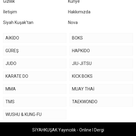
Gizlilik
Künye
İletişim
Hakkımızda
Siyah Kuşak’tan
Nova
AİKİDO
BOKS
GÜREŞ
HAPKİDO
JUDO
JİU-JİTSU
KARATE DO
KİCK BOKS
MMA
MUAY THAİ
TMS
TAEKWONDO
WUSHU & KUNG-FU
SİYAHKUŞAK Yayıncılık - Online I Dergi