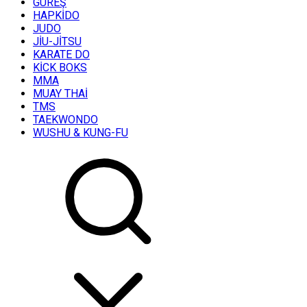
GÜREŞ
HAPKİDO
JUDO
JİU-JİTSU
KARATE DO
KİCK BOKS
MMA
MUAY THAİ
TMS
TAEKWONDO
WUSHU & KUNG-FU