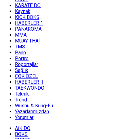
KARATE DO
Kaynak
KİCK BOKS
HABERLER 1
PANAROMA
MMA
MUAY THAİ
TMS
Pano
Portre
Röportajlar
Sağlık
ÇOK ÖZEL
HABERLER II
TAEKWONDO
Teknik
Trend
Wushu & Kung-Fu
Yazarlarımızdan
Yorumlar
AİKİDO
BOKS