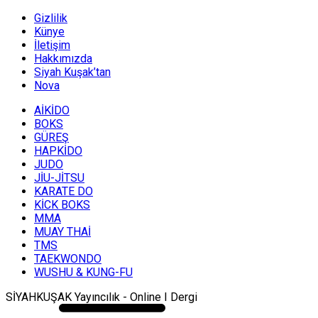
Gizlilik
Künye
İletişim
Hakkımızda
Siyah Kuşak’tan
Nova
AİKİDO
BOKS
GÜREŞ
HAPKİDO
JUDO
JİU-JİTSU
KARATE DO
KİCK BOKS
MMA
MUAY THAİ
TMS
TAEKWONDO
WUSHU & KUNG-FU
SİYAHKUŞAK Yayıncılık - Online I Dergi