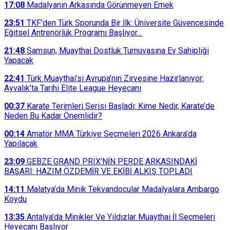
17:08
Madalyanın Arkasında Görünmeyen Emek
23:51
TKF’den Türk Sporunda Bir İlk: Üniversite Güvencesinde
Eğitsel Antrenörlük Programı Başlıyor…
21:48
Samsun, Muaythai Dostluk Turnuvasına Ev Sahipliği
Yapacak
22:41
Türk Muaythai’si Avrupa’nın Zirvesine Hazırlanıyor:
Ayvalık’ta Tarihi Elite League Heyecanı
00:37
Karate Terimleri Serisi Başladı: Kime Nedir, Karate’de
Neden Bu Kadar Önemlidir?
00:14
Amatör MMA Türkiye Seçmeleri 2026 Ankara’da
Yapılacak
23:09
GEBZE GRAND PRIX’NİN PERDE ARKASINDAKİ
BAŞARI: HAZIM ÖZDEMİR VE EKİBİ ALKIŞ TOPLADI
14:11
Malatya’da Minik Tekvandocular Madalyalara Ambargo
Koydu
13:35
Antalya’da Minikler Ve Yıldızlar Muaythai İl Seçmeleri
Heyecanı Başlıyor