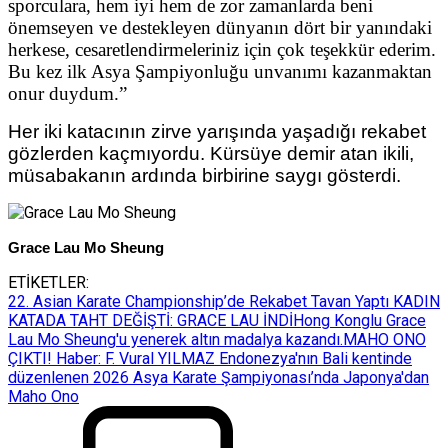
sporculara, hem iyi hem de zor zamanlarda beni
önemseyen ve destekleyen dünyanın dört bir yanındaki
herkese, cesaretlendirmeleriniz için çok teşekkür ederim.
Bu kez ilk Asya Şampiyonluğu unvanımı kazanmaktan
onur duydum.”
Her iki katacının zirve yarışında yaşadığı rekabet
gözlerden kaçmıyordu. Kürsüye demir atan ikili,
müsabakanın ardında birbirine saygı gösterdi.
Grace Lau Mo Sheung
ETİKETLER:
22. Asian Karate Championship’de Rekabet Tavan Yaptı KADIN
KATADA TAHT DEĞİŞTİ: GRACE LAU İNDİ
Hong Konglu Grace
Lau Mo Sheung'u yenerek altın madalya kazandı.
MAHO ONO
ÇIKTI! Haber: F. Vural YILMAZ Endonezya'nın Bali kentinde
düzenlenen 2026 Asya Karate Şampiyonası’nda Japonya'dan
Maho Ono