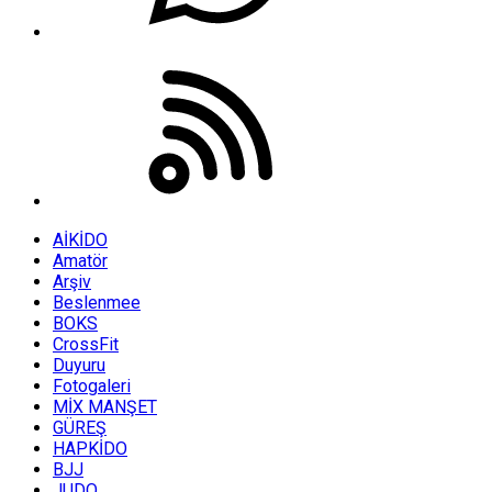
AİKİDO
Amatör
Arşiv
Beslenmee
BOKS
CrossFit
Duyuru
Fotogaleri
MİX MANŞET
GÜREŞ
HAPKİDO
BJJ
JUDO